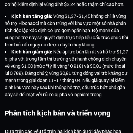
cơ hội kiểm định lại vùng đỉnh $2,24 hoặc thậm chí cao hơn.
Kịch bản tăng giá:
Vùng $1,37–$1,45 không chỉ là vùng
hỗ trợ Fibonacci mà còn trùng với khu vực một số nhà phân
tích độc lập xác định có lực gom ngắn hạn. Độ mạnh của
vùng hỗ trợ này sẽ quyết định trực tiếp liệu cấu trúc phục hồi
trên biểu đồ ngày có được duy trì hay không.
Kịch bản giảm giá:
Nếu áp lực bán lấn át và hỗ trợ $1,37
bị phá vỡ, trọng tâm thị trường sẽ nhanh chóng dịch chuyển
về vùng $1,00 (mức "tỷ lệ vàng" 0,618) và $0,81 (mức thoái
lui 0,786). Đáng chú ý, vùng $0,81 từng đóng vai trò kháng cự
mạnh trong giai đoạn 11–17 tháng 04. Nếu giá quay lại kiểm
định khu vực này sau khi thủng hỗ trợ, cấu trúc bứt phá gần
đây sẽ đối mặt với rủi ro bị phá vỡ nghiêm trọng.
Phân tích kịch bản và triển vọng
Dựa trên các yếu tố trên, hai kịch bản dưới đây phác họa