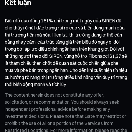
Kết luận
Biên độ dao động 151% chỉ trong một ngày của SIREN đã
cho thấy rõ nét đặc trưng rủi ro cao và biến động mạnh của
thị trường tiền mã hóa. Hiện tại, thị trường đang ở thế cân
bằng nhạy cảm: cấu trúc tăng giá trên biểu đồ ngày bị đối
trọng bởi áp lực điều chỉnh ngắn hạn trên khung giờ. Đối với
những người theo dõi SIREN, vùng hỗ trợ Fibonacci $1,37 sẽ
là tham chiếu then chốt để quan sát cuộc chiến giữa phe
mua và phe bán trong ngắn hạn. Cho đến khi xuất hiện tín hiệu
xu hướng rõ ràng, thị trường nhiều khả năng vẫn duy trì trạng
thái biến động mạnh và tích lũy.
The content herein does not constitute any offer,
solicitation, or recommendation. You should always seek
independent professional advice before making any
investment decisions. Please note that Gate may restrict or
prohibit the use of all or a portion of the Services from
Restricted Locations. For more information, please read the