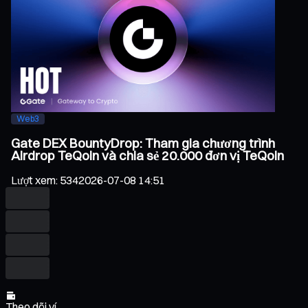
Web3
Gate DEX BountyDrop: Tham gia chương trình
Airdrop TeQoin và chia sẻ 20.000 đơn vị TeQoin
Lượt xem
:
534
2026-07-08 14:51
Theo dõi ví