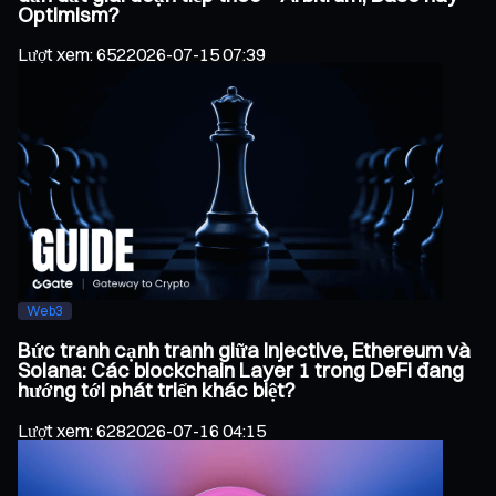
Optimism?
Lượt xem
:
652
2026-07-15 07:39
Web3
Bức tranh cạnh tranh giữa Injective, Ethereum và
Solana: Các blockchain Layer 1 trong DeFi đang
hướng tới phát triển khác biệt?
Lượt xem
:
628
2026-07-16 04:15