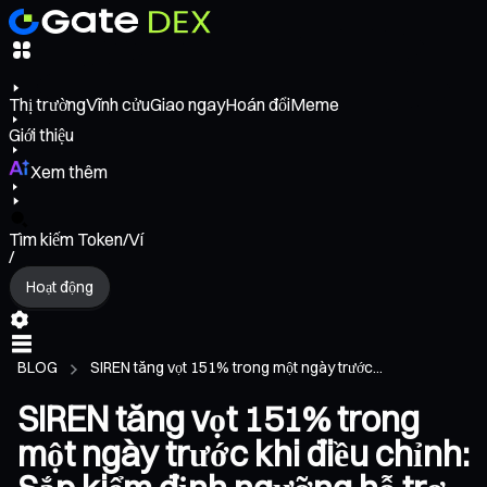
Thị trường
Vĩnh cửu
Giao ngay
Hoán đổi
Meme
Giới thiệu
Xem thêm
Tìm kiếm Token/Ví
/
Hoạt động
BLOG
SIREN tăng vọt 151% trong một ngày trước...
SIREN tăng vọt 151% trong
một ngày trước khi điều chỉnh: