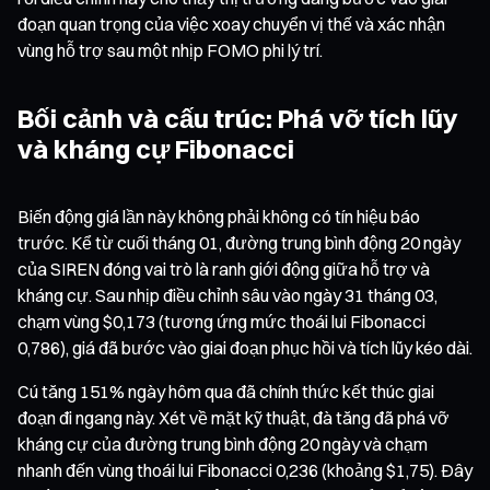
đoạn quan trọng của việc xoay chuyển vị thế và xác nhận
vùng hỗ trợ sau một nhịp FOMO phi lý trí.
Bối cảnh và cấu trúc: Phá vỡ tích lũy
và kháng cự Fibonacci
Biến động giá lần này không phải không có tín hiệu báo
trước. Kể từ cuối tháng 01, đường trung bình động 20 ngày
của SIREN đóng vai trò là ranh giới động giữa hỗ trợ và
kháng cự. Sau nhịp điều chỉnh sâu vào ngày 31 tháng 03,
chạm vùng $0,173 (tương ứng mức thoái lui Fibonacci
0,786), giá đã bước vào giai đoạn phục hồi và tích lũy kéo dài.
Cú tăng 151% ngày hôm qua đã chính thức kết thúc giai
đoạn đi ngang này. Xét về mặt kỹ thuật, đà tăng đã phá vỡ
kháng cự của đường trung bình động 20 ngày và chạm
nhanh đến vùng thoái lui Fibonacci 0,236 (khoảng $1,75). Đây