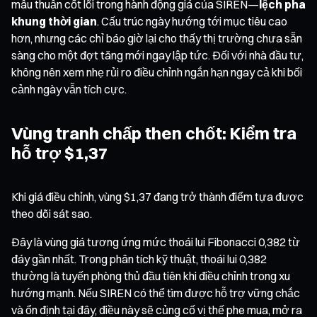
mâu thuẫn cốt lõi trong hành động giá của SIREN—
lệch pha
khung thời gian
. Cấu trúc ngày hướng tới mục tiêu cao
hơn, nhưng các chỉ báo giờ lại cho thấy thị trường chưa sẵn
sàng cho một đợt tăng mới ngay lập tức. Đối với nhà đầu tư,
không nên xem nhẹ rủi ro điều chỉnh ngắn hạn ngay cả khi bối
cảnh ngày vẫn tích cực.
Vùng tranh chấp then chốt: Kiểm tra
hỗ trợ $1,37
Khi giá điều chỉnh, vùng $1,37 đang trở thành điểm tựa được
theo dõi sát sao.
Đây là vùng giá tương ứng mức thoái lui Fibonacci 0,382 từ
đáy gần nhất. Trong phân tích kỹ thuật, thoái lui 0,382
thường là tuyến phòng thủ đầu tiên khi điều chỉnh trong xu
hướng mạnh. Nếu SIREN có thể tìm được hỗ trợ vững chắc
và ổn định tại đây, điều này sẽ củng cố vị thế phe mua, mở ra