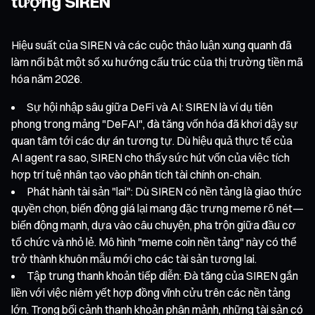
tượng SIREN
Hiệu suất của SIREN và các cuộc thảo luận xung quanh đã
làm nổi bật một số xu hướng cấu trúc của thị trường tiền mã
hóa năm 2026.
Sự hội nhập sâu giữa DeFi và AI: SIREN là ví dụ tiên
phong trong mảng "DeFAI", đà tăng vốn hóa đã khơi dậy sự
quan tâm tới các dự án tương tự. Dù hiệu quả thực tế của
AI agent ra sao, SIREN cho thấy sức hút vốn của việc tích
hợp trí tuệ nhân tạo vào phân tích tài chính on-chain.
Phát hành tài sản "lai": Dù SIREN có nền tảng là giao thức
quyền chọn, biến động giá lại mang đặc trưng meme rõ nét—
biến động mạnh, dựa vào câu chuyện, pha trộn giữa đầu cơ
tổ chức và nhỏ lẻ. Mô hình "meme coin nền tảng" này có thể
trở thành khuôn mẫu mới cho các tài sản tương lai.
Tập trung thanh khoản tiếp diễn: Đà tăng của SIREN gắn
liền với việc niêm yết hợp đồng vĩnh cửu trên các nền tảng
lớn. Trong bối cảnh thanh khoản phân mảnh, những tài sản có