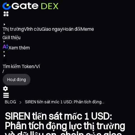
Thị trường
Vĩnh cửu
Giao ngay
Hoán đổi
Meme
Giới thiệu
Xem thêm
Tìm kiếm Token/Ví
/
Hoạt động
BLOG
SIREN tiến sát mốc 1 USD: Phân tích động...
SIREN tiến sát mốc 1 USD:
Phân tích động lực thị trường