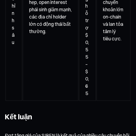
hẹp, open interest
chuyển
hỉ
h
phái sinh giảm mạnh,
khoản lớn
n
ỗ
các địa chỉ holder
on-chain
h
tr
lớn có động thái bất
và lan tỏa
s
ợ
thường.
tâm lý
â
$
tiêu cực.
u
0,
5
5
–
$
0,
6
5
Kết luận
Đợt tăng giá của SIREN là kết quả của nhiều câu chuyện hội