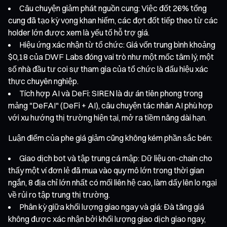
Câu chuyện giảm phát nguồn cung: Việc đốt 26% tổng
cung đã tạo kỳ vọng khan hiếm, các đợt đốt tiếp theo từ các
holder lớn được xem là yếu tố hỗ trợ giá.
Hiệu ứng xác nhận từ tổ chức: Giá vốn trung bình khoảng
$0,18 của DWF Labs đóng vai trò như một mốc tâm lý, một
số nhà đầu tư coi sự tham gia của tổ chức là dấu hiệu xác
thực chuyên nghiệp.
Tích hợp AI và DeFi: SIREN là dự án tiên phong trong
mảng "DeFAI" (DeFi + AI), câu chuyện tác nhân AI phù hợp
với xu hướng thị trường hiện tại, mở ra tiềm năng dài hạn.
Luận điểm của phe giá giảm cũng không kém phần sắc bén:
Giao dịch bot và tập trung cá mập: Dữ liệu on-chain cho
thấy một ví đơn lẻ đã mua vào quy mô lớn trong thời gian
ngắn, 8 địa chỉ lớn nhất có mối liên hệ cao, làm dấy lên lo ngại
về rủi ro tập trung thị trường.
Phân kỳ giữa khối lượng giao ngay và giá: Đà tăng giá
không được xác nhận bởi khối lượng giao dịch giao ngay,