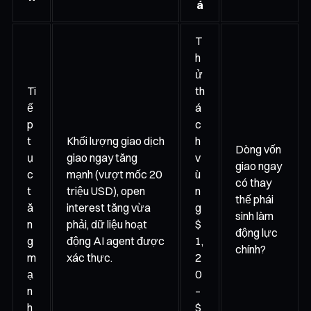
á
T
h
ử
Ti
th
ế
á
p
c
t
Khối lượng giao dịch
h
Dòng vốn
ụ
giao ngay tăng
v
giao ngay
c
mạnh (vượt mốc 20
ù
có thay
t
triệu USD), open
n
thế phái
ă
interest tăng vừa
g
sinh làm
n
phải, dữ liệu hoạt
$
động lực
g
động AI agent được
1,
chính?
m
xác thực.
2
ạ
0
n
–
h
$