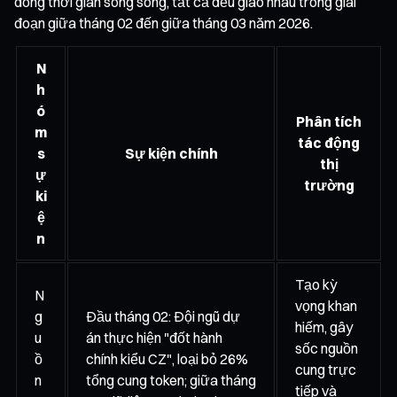
dòng thời gian song song, tất cả đều giao nhau trong giai
đoạn giữa tháng 02 đến giữa tháng 03 năm 2026.
N
h
ó
Phân tích
m
tác động
s
Sự kiện chính
thị
ự
trường
ki
ệ
n
Tạo kỳ
N
vọng khan
g
Đầu tháng 02: Đội ngũ dự
hiếm, gây
u
án thực hiện "đốt hành
sốc nguồn
ồ
chính kiểu CZ", loại bỏ 26%
cung trực
n
tổng cung token; giữa tháng
tiếp và