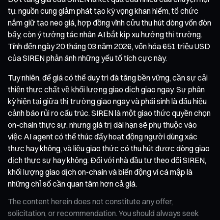
tụ: nguồn cung giảm phát tạo kỳ vọng khan hiếm, tổ chức
nắm giữ tạo neo giá, hợp đồng vĩnh cửu thu hút dòng vốn đòn
bẩy, còn ý tưởng tác nhân AI bắt kịp xu hướng thị trường.
Tính đến ngày 20 tháng 03 năm 2026, vốn hóa 651 triệu USD
của SIREN phản ánh những yếu tố tích cực này.
Tuy nhiên, để giá có thể duy trì đà tăng bền vững, cần sự cải
thiện thực chất về khối lượng giao dịch giao ngay. Sự phân
kỳ hiện tại giữa thị trường giao ngay và phái sinh là dấu hiệu
cảnh báo rủi ro cấu trúc. SIREN là một giao thức quyền chọn
on-chain thực sự, nhưng giá trị dài hạn sẽ phụ thuộc vào
việc AI agent có thể thúc đẩy hoạt động người dùng xác
thực hay không, và liệu giao thức có thu hút được dòng giao
dịch thực sự hay không. Đối với nhà đầu tư theo dõi SIREN,
khối lượng giao dịch on-chain và biến động ví cá mập là
những chỉ số cần quan tâm hơn cả giá.
The content herein does not constitute any offer,
solicitation, or recommendation. You should always seek