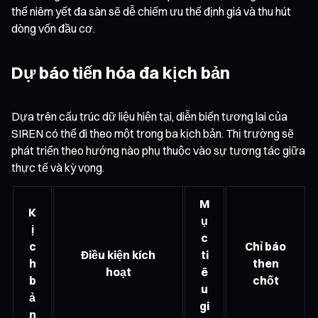
thể niêm yết đa sàn sẽ dễ chiếm ưu thế định giá và thu hút
dòng vốn đầu cơ.
Dự báo tiến hóa đa kịch bản
Dựa trên cấu trúc dữ liệu hiện tại, diễn biến tương lai của
SIREN có thể đi theo một trong ba kịch bản. Thị trường sẽ
phát triển theo hướng nào phụ thuộc vào sự tương tác giữa
thực tế và kỳ vọng.
M
K
ụ
ị
c
c
Chỉ báo
Điều kiện kích
ti
h
then
hoạt
ê
b
chốt
u
ả
gi
n