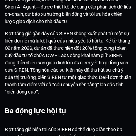
Siren AI Agent—được thiết kế để cung cấp phân tích dữ liệu
on-chain, dự báo xu hướng biến động và tối ưu hóa chiến
lược giao dịch cho nhà đầu tư.
Đợt tăng giá gần đây của SIREN không xuất phát từ một sự
kiện đơn lẻ mà là kết quả của nhiều yếu tố hội tụ. Kể từ tháng
02 năm 2026, dự án đã thực hiện đốt 26% tổng cung token,
quỹ đầu tư tổ chức DWF Labs công khai nắm giữ SIREN,
đồng thời nhiều sàn giao dịch lớn đã niêm yết hợp đồng vĩnh
cửu SIREN. Tổng hòa các sự kiện này đã thu hút sự chú ý
của thị trường, biến SIREN từ một giao thức DeFi đơn thuần
thành tâm điểm với cả "câu chuyện nền tảng" lẫn đặc tính
"biến động cao".
Ba động lực hội tụ
Đợt tăng giá hiện tại của SIREN có thể được lần theo ba