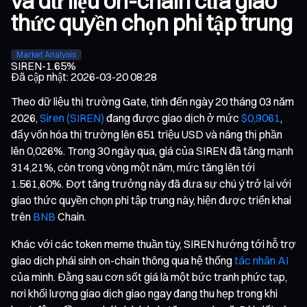
và dữ liệu on-chain của giao
thức quyền chọn phi tập trung
Market Analysis
SIREN
-1.65%
Đã cập nhật
:
2026-03-20 08:28
Theo dữ liệu thị trường Gate, tính đến ngày 20 tháng 03 năm
2026,
Siren (SIREN)
đang được giao dịch ở mức
$0,9061
,
đẩy vốn hóa thị trường lên 651 triệu USD và nâng thị phần
lên 0,026%. Trong 30 ngày qua, giá của SIREN đã tăng mạnh
314,21%, còn trong vòng một năm, mức tăng lên tới
1.561,60%. Đợt tăng trưởng này đã đưa sự chú ý trở lại với
giao thức quyền chọn phi tập trung này, hiện được triển khai
trên
BNB
Chain.
Khác với các token meme thuần túy, SIREN hướng tới hỗ trợ
giao dịch phái sinh on-chain thông qua hệ thống
tác nhân AI
của mình. Đằng sau cơn sốt giá là một bức tranh phức tạp,
nơi khối lượng giao dịch giao ngay đang thu hẹp trong khi