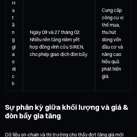
H
ạ
Cung cấp
t
công cụ vị
ầ
thế mua,
n
Ngày 09 và 27 tháng 02:
thu hút
g
Nhiều nền tảng niêm yết
dòng vốn
gi
hợp đồng vĩnh cửu SIREN,
đầu cơ và
a
cho phép giao dịch đòn bẩy.
nâng cao
o
hiệu quả
dị
phát hiện
c
giá.
h
Sự phân kỳ giữa khối lượng và giá &
đòn bẩy gia tăng
Dữ liệu on-chain và thị trường cho thấy đợt tăng giá mới