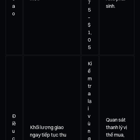
7
a
sinh.
5
o
–
$
1,
0
5
Ki
ể
m
tr
a
lạ
i
Đ
v
Quan sát
iề
ù
Khối lượng giao
thanh lý vị
u
n
ngay tiếp tục thu
thế mua,
c
g