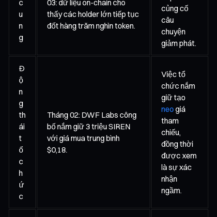
c
03: dữ liệu on-chain cho
củng cố
u
thấy các holder lớn tiếp tục
câu
n
đốt hàng trăm nghìn token.
chuyện
g
giảm phát.
Đ
Việc tổ
ộ
chức nắm
n
giữ tạo
g
neo
giá
th
Tháng 02: DWF Labs công
tham
ái
bố nắm giữ 3 triệu SIREN
chiếu,
t
với giá mua trung bình
đồng thời
ổ
$0,18.
được xem
c
là sự xác
h
nhận
ứ
ngầm.
c