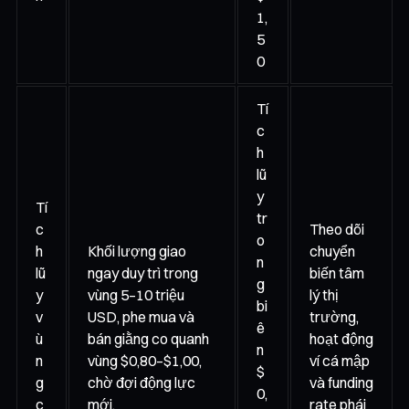
1,
5
0
Tí
c
h
lũ
y
Tí
tr
c
Theo dõi
o
h
Khối lượng giao
chuyển
n
lũ
ngay duy trì trong
biến tâm
g
y
vùng 5–10 triệu
lý thị
bi
v
USD, phe mua và
trường,
ê
ù
bán giằng co quanh
hoạt động
n
n
vùng $0,80–$1,00,
ví cá mập
$
g
chờ đợi động lực
và funding
0,
c
mới.
rate phái