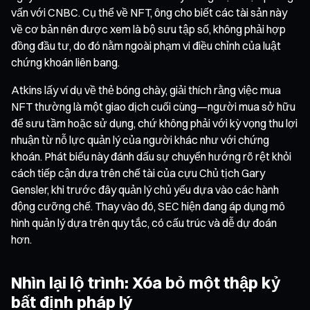
vấn với CNBC. Cụ thể về NFT, ông cho biết các tài sản này
về cơ bản nên được xem là bộ sưu tập số, không phải hợp
đồng đầu tư, do đó nằm ngoài phạm vi điều chỉnh của luật
chứng khoán liên bang.
Atkins lấy ví dụ về thẻ bóng chày, giải thích rằng việc mua
NFT thường là một giao dịch cuối cùng—người mua sở hữu
để sưu tầm hoặc sử dụng, chứ không phải với kỳ vọng thu lợi
nhuận từ nỗ lực quản lý của người khác như với chứng
khoán. Phát biểu này đánh dấu sự chuyển hướng rõ rệt khỏi
cách tiếp cận dựa trên chế tài của cựu Chủ tịch Gary
Gensler, khi trước đây quản lý chủ yếu dựa vào các hành
động cưỡng chế. Thay vào đó, SEC hiện đang áp dụng mô
hình quản lý dựa trên quy tắc, có cấu trúc và dễ dự đoán
hơn.
Nhìn lại lộ trình: Xóa bỏ một thập kỷ
bất định pháp lý