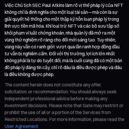
Việc Chủ tịch SEC Paul Atkins làm rõ vị thế pháp lý của NFT
không chỉ là định nghĩa cho một loại tài sản—mà còn là sự
giải quyết hệ thống cho một thập kỷ hỗn loạn pháp lý trong
lĩnh vực tiền mã hóa. Khi loại trừ NFT và các bộ sưu tập số
khỏi phạm vi luật chứng khoán, nhà quản lý đã mở ra một
vùng thử nghiệm rõ ràng cho đổi mới sáng tạo. Tuy nhiên,
vùng này vẫn có ranh giới: vượt qua lằn ranh hợp đồng đầu
tư vẫn bị nghiêm cấm. Đối với thị trường, lợi ích lớn nhất
không phải là tự do tuyệt đối, mà là cuối cùng đã có một bản
đồ pháp lý đáng tin cậy, chỉ rõ đâu là điều được phép và đâu
là điều không được phép.
The content herein does not constitute any offer,
solicitation, or recommendation. You should always seek
independent professional advice before making any
investment decisions. Please note that Gate may restrict or
prohibit the use of all or a portion of the Services from
Restricted Locations. For more information, please read the
User Agreement