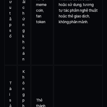
ư
ải
meme
hoặc sử dụng, tương
u
c
coin,
tự tác phẩm nghệ thuật
t
h
fan
hoặc thẻ giao dịch,
ậ
ứ
token
không phân mảnh.
p
n
s
g
ố
k
h
o
á
n
K
h
T
ô
à
n
i
g
s
p
Thẻ
ả
h
thành