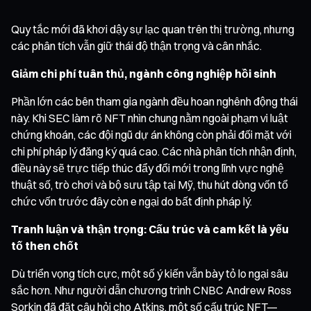
Quy tắc mới đã khơi dậy sự lạc quan trên thị trường, nhưng
các phân tích vẫn giữ thái độ thận trọng và cân nhắc.
Giảm chi phí tuân thủ, ngành công nghiệp hồi sinh
Phần lớn các bên tham gia ngành đều hoan nghênh động thái
này. Khi SEC làm rõ NFT nhìn chung nằm ngoài phạm vi luật
chứng khoán, các đội ngũ dự án không còn phải đối mặt với
chi phí pháp lý đăng ký quá cao. Các nhà phân tích nhận định,
điều này sẽ trực tiếp thúc đẩy đổi mới trong lĩnh vực nghệ
thuật số, trò chơi và bộ sưu tập tại Mỹ, thu hút dòng vốn tổ
chức vốn trước đây còn e ngại do bất định pháp lý.
Tranh luận và thận trọng: Cấu trúc và cam kết là yếu
tố then chốt
Dù triển vọng tích cực, một số ý kiến vẫn bày tỏ lo ngại sâu
sắc hơn. Như người dẫn chương trình CNBC Andrew Ross
Sorkin đã đặt câu hỏi cho Atkins, một số cấu trúc NFT—