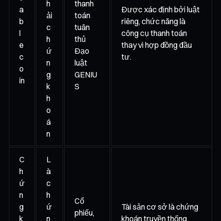
h
thanh
a
Được xác định bởi luật
ải
toán
b
riêng, chức năng là
c
tuân
l
công cụ thanh toán
h
thủ
e
thay vì hợp đồng đầu
ứ
Đạo
c
tư.
n
luật
o
g
GENIU
in
k
S
h
o
á
n
C
L
h
à
ứ
c
n
h
Cổ
g
ứ
Tài sản cơ sở là chứng
phiếu,
k
n
khoán truyền thống,