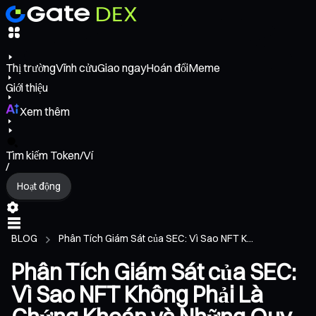
Thị trường
Vĩnh cửu
Giao ngay
Hoán đổi
Meme
Giới thiệu
Xem thêm
Tìm kiếm Token/Ví
/
Hoạt động
BLOG
Phân Tích Giám Sát của SEC: Vì Sao NFT K...
Phân Tích Giám Sát của SEC:
Vì Sao NFT Không Phải Là