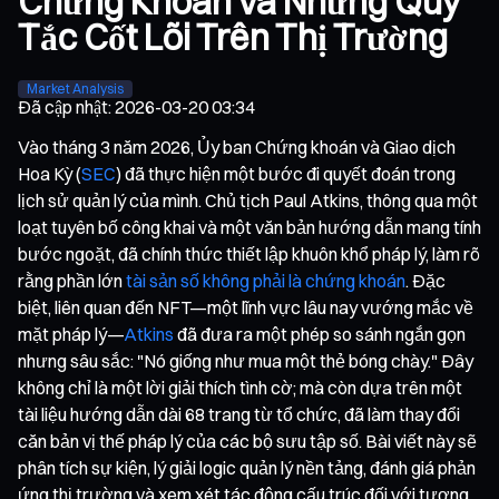
Chứng Khoán và Những Quy
Tắc Cốt Lõi Trên Thị Trường
Market Analysis
Đã cập nhật
:
2026-03-20 03:34
Vào tháng 3 năm 2026, Ủy ban Chứng khoán và Giao dịch
Hoa Kỳ (
SEC
) đã thực hiện một bước đi quyết đoán trong
lịch sử quản lý của mình. Chủ tịch Paul Atkins, thông qua một
loạt tuyên bố công khai và một văn bản hướng dẫn mang tính
bước ngoặt, đã chính thức thiết lập khuôn khổ pháp lý, làm rõ
rằng phần lớn
tài sản số không phải là chứng khoán
. Đặc
biệt, liên quan đến NFT—một lĩnh vực lâu nay vướng mắc về
mặt pháp lý—
Atkins
đã đưa ra một phép so sánh ngắn gọn
nhưng sâu sắc: "Nó giống như mua một thẻ bóng chày." Đây
không chỉ là một lời giải thích tình cờ; mà còn dựa trên một
tài liệu hướng dẫn dài 68 trang từ tổ chức, đã làm thay đổi
căn bản vị thế pháp lý của các bộ sưu tập số. Bài viết này sẽ
phân tích sự kiện, lý giải logic quản lý nền tảng, đánh giá phản
ứng thị trường và xem xét tác động cấu trúc đối với tương