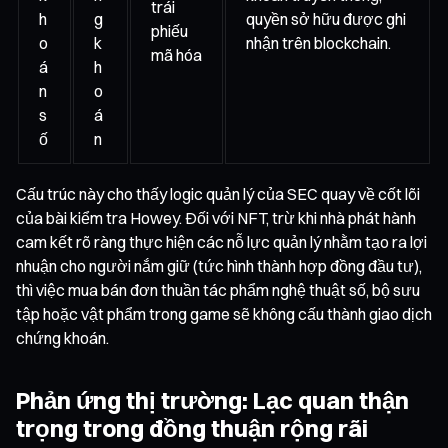
trái
h
g
quyền sở hữu được ghi
phiếu
o
k
nhận trên blockchain.
mã hóa
á
h
n
o
s
á
ố
n
Cấu trúc này cho thấy logic quản lý của SEC quay về cốt lõi
của bài kiểm tra Howey. Đối với NFT, trừ khi nhà phát hành
cam kết rõ ràng thực hiện các nỗ lực quản lý nhằm tạo ra lợi
nhuận cho người nắm giữ (tức hình thành hợp đồng đầu tư),
thì việc mua bán đơn thuần tác phẩm nghệ thuật số, bộ sưu
tập hoặc vật phẩm trong game sẽ không cấu thành giao dịch
chứng khoán.
Phản ứng thị trường: Lạc quan thận
trọng trong đồng thuận rộng rãi