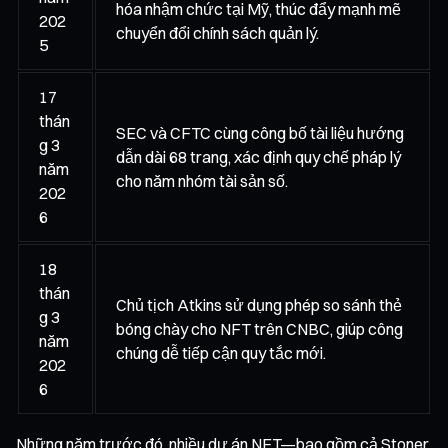
hóa nhậm chức tại Mỹ, thúc đẩy mạnh mẽ
202
chuyển đổi chính sách quản lý.
5
17
thán
SEC và CFTC cùng công bố tài liệu hướng
g 3
dẫn dài 68 trang, xác định quy chế pháp lý
năm
cho năm nhóm tài sản số.
202
6
18
thán
Chủ tịch Atkins sử dụng phép so sánh thẻ
g 3
bóng chày cho NFT trên CNBC, giúp công
năm
chúng dễ tiếp cận quy tắc mới.
202
6
Những năm trước đó, nhiều dự án NFT—bao gồm cả Stoner