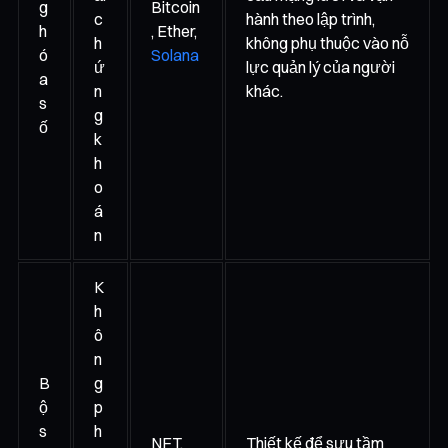
g
Bitcoin
c
hành theo lập trình,
h
, Ether,
h
không phụ thuộc vào nỗ
ó
Solana
ứ
lực quản lý của người
a
n
khác.
s
g
ố
k
h
o
á
n
K
h
ô
n
B
g
ộ
p
s
h
NFT,
Thiết kế để sưu tầm