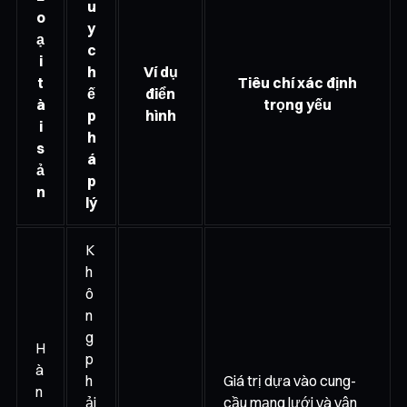
u
o
y
ạ
c
i
h
Ví dụ
t
Tiêu chí xác định
ế
điển
à
trọng yếu
p
hình
i
h
s
á
ả
p
n
lý
K
h
ô
n
g
H
p
à
h
Giá trị dựa vào cung-
n
ải
cầu mạng lưới và vận