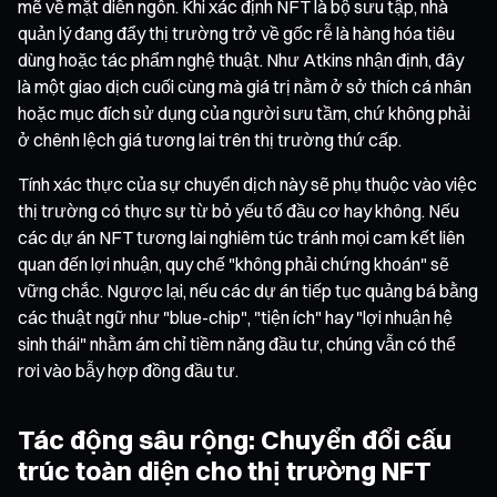
mẽ về mặt diễn ngôn. Khi xác định NFT là bộ sưu tập, nhà
quản lý đang đẩy thị trường trở về gốc rễ là hàng hóa tiêu
dùng hoặc tác phẩm nghệ thuật. Như Atkins nhận định, đây
là một giao dịch cuối cùng mà giá trị nằm ở sở thích cá nhân
hoặc mục đích sử dụng của người sưu tầm, chứ không phải
ở chênh lệch giá tương lai trên thị trường thứ cấp.
Tính xác thực của sự chuyển dịch này sẽ phụ thuộc vào việc
thị trường có thực sự từ bỏ yếu tố đầu cơ hay không. Nếu
các dự án NFT tương lai nghiêm túc tránh mọi cam kết liên
quan đến lợi nhuận, quy chế "không phải chứng khoán" sẽ
vững chắc. Ngược lại, nếu các dự án tiếp tục quảng bá bằng
các thuật ngữ như "blue-chip", "tiện ích" hay "lợi nhuận hệ
sinh thái" nhằm ám chỉ tiềm năng đầu tư, chúng vẫn có thể
rơi vào bẫy hợp đồng đầu tư.
Tác động sâu rộng: Chuyển đổi cấu
trúc toàn diện cho thị trường NFT