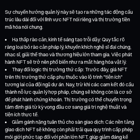
Sự chuyển hướng quản lý này sẽ tạo ra những tác động cấu
trúc lâu dài đối với lĩnh vực NFT nói riêng và thị trường tiền
mã hóa nói chung.
Hạ thấp rào cản, kinh tế sáng tạo trỗi dậy: Quy tắc rõ
ràng loại bỏ rào cản pháp lý, khuyến khích nghệ sĩ đại chúng,
nhạc sĩ, giải thể thao và thương hiệu lớn tham gia. Việc phát
hành NFT sẽ trở nên phổ biến như ra mắt hàng hóa vật lý.
Thay đổi logic thị trường thứ cấp: Trước đây, giá NFT
trên thị trường thứ cấp phụ thuộc vào lộ trình "tiện ích"
tương lai của đội ngũ dự án. Nay, trừ khi các cam kết đó cấu
thành nỗ lực quản lý hợp pháp, chúng sẽ không còn là cơ sở
để phát hành chứng khoán. Thị trường có thể chuyển trọng
tâm định giá từ kỳ vọng đầu cơ sang giá trị nghệ thuật và
tiện ích thực tế.
Giảm gánh nặng tuân thủ cho sàn giao dịch: Các nền tảng
giao dịch NFT sẽ không còn phải trải qua quy trình cấp phép
môi giới phức tạp đối với phần lớn NFT, giúp giảm đáng kể