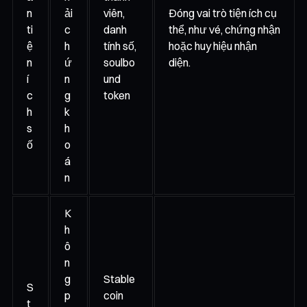
n
ải
viên,
Đóng vai trò tiện ích cụ
ti
c
danh
thể, như vé, chứng nhận
ệ
h
tính số,
hoặc huy hiệu nhận
n
ứ
soulbo
diện.
í
n
und
c
g
token
h
k
s
h
ố
o
á
n
K
h
ô
n
g
Stable
S
p
coin
t