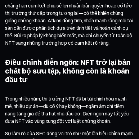
chẳng hạn cam kết chia sẻ lợi nhuận bản quyền hoặc cổ tức
thị trường thứ cấp trong tương lai—có thể khiến chúng
giống chứng khoán. Atkins đồng tình, nhấn mạnh rằng mỗi tài
sản cần được phân tích dựa trên tình tiết và hoàn cảnh cụ
thể. Rủi ro pháp lý không biến mất, mà chỉ chuyển từ toàn bộ
NFT sang những trường hợp có cam kết rõ ràng.
Điều chỉnh diễn ngôn: NFT trở lại bản
chất bộ sưu tập, không còn là khoản
đầu tư
Trong nhiều năm, thị trường NFT đã bị tài chính hóa mạnh
mẽ, nhiều dự án—dù cố ý hay không—ngầm ám chỉ tiềm
năng tăng giá để thu hút nhà đầu cơ. Diễn ngôn này tất yếu
đưa NFT vào vùng xung đột với luật chứng khoán.
Sự làm rõ của SEC đóng vai trò như một lần hiệu chỉnh mạnh