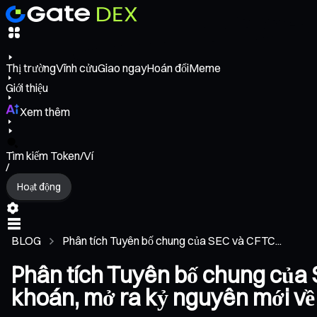
Thị trường
Vĩnh cửu
Giao ngay
Hoán đổi
Meme
Giới thiệu
Xem thêm
Tìm kiếm Token/Ví
/
Hoạt động
BLOG
Phân tích Tuyên bố chung của SEC và CFTC...
Phân tích Tuyên bố chung của S
khoán, mở ra kỷ nguyên mới về