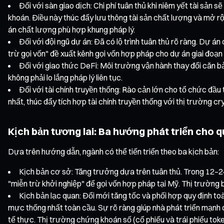
Đối với sàn giao dịch: Chi phí tuân thủ khi niêm yết tài sản
khoán. Điều này thúc đẩy lưu thông tài sản chất lượng và mở r
án chất lượng phù hợp khung pháp lý.
Đối với đội ngũ dự án: Đã có lộ trình tuân thủ rõ ràng. Dự án
trừ gọi vốn" đề xuất kênh gọi vốn hợp pháp cho dự án giai đoạn
Đối với giao thức DeFi: Môi trường vận hành thay đổi căn bả
không phải lo lắng pháp lý liên tục.
Đối với tài chính truyền thống: Rào cản lớn cho tổ chức đầu 
nhất, thúc đẩy tích hợp tài chính truyền thống với thị trường cr
Kịch bản tương lai: Ba hướng phát triển cho q
Dựa trên hướng dẫn, ngành có thể tiến triển theo ba kịch bản:
Kịch bản cơ sở: Tăng trưởng dựa trên tuân thủ. Trong 12–24
"miễn trừ khởi nghiệp" để gọi vốn hợp pháp tại Mỹ. Thị trường 
Kịch bản lạc quan: Đổi mới tăng tốc và phối hợp quy định to
mực thống nhất toàn cầu. Sự rõ ràng giúp nhà phát triển mạnh dạ
tế thực. Thị trường chứng khoán số (cổ phiếu và trái phiếu toke