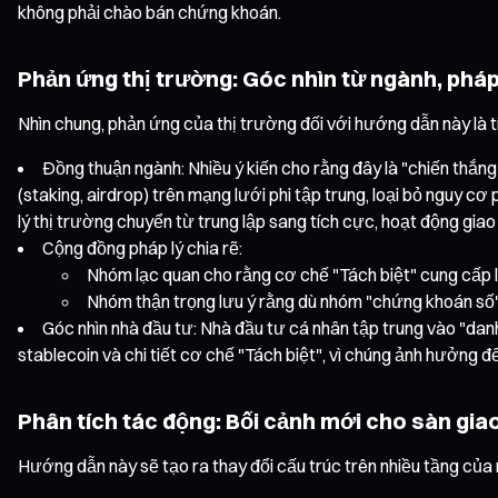
không phải chào bán chứng khoán.
Phản ứng thị trường: Góc nhìn từ ngành, pháp
Nhìn chung, phản ứng của thị trường đối với hướng dẫn này là 
Đồng thuận ngành: Nhiều ý kiến cho rằng đây là "chiến thắng
(staking, airdrop) trên mạng lưới phi tập trung, loại bỏ nguy c
lý thị trường chuyển từ trung lập sang tích cực, hoạt động gia
Cộng đồng pháp lý chia rẽ:
Nhóm lạc quan cho rằng cơ chế "Tách biệt" cung cấp l
Nhóm thận trọng lưu ý rằng dù nhóm "chứng khoán số" k
Góc nhìn nhà đầu tư: Nhà đầu tư cá nhân tập trung vào "dan
stablecoin và chi tiết cơ chế "Tách biệt", vì chúng ảnh hưởng đế
Phân tích tác động: Bối cảnh mới cho sàn giao
Hướng dẫn này sẽ tạo ra thay đổi cấu trúc trên nhiều tầng của