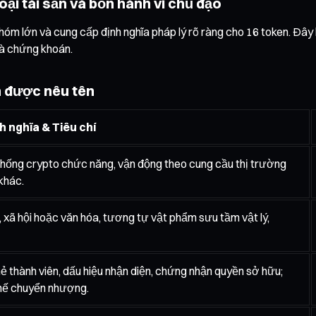
oại tài sản và bốn hành vi chủ đạo
hóm lớn và cung cấp định nghĩa pháp lý rõ ràng cho 16 token. Đây 
là chứng khoán.
n được nêu tên
h nghĩa & Tiêu chí
ệ thống crypto chức năng, vận động theo cung cầu thị trường
khác.
trí, xã hội hoặc văn hóa, tương tự vật phẩm sưu tầm vật lý,
ẻ thành viên, dấu hiệu nhận diện, chứng nhận quyền sở hữu;
hế chuyển nhượng.