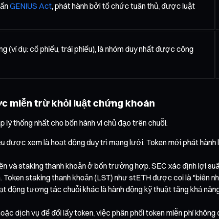
uẩn
GENIUS Act
, phát hành bởi tổ chức tuân thủ, được luật
(ví dụ: cổ phiếu, trái phiếu), là nhóm duy nhất được công
ược miễn trừ khỏi luật chứng khoán
p lý thống nhất cho bốn hành vi chủ đạo trên chuỗi:
đều được xem là hoạt động duy trì mạng lưới. Token mới phát hành
yền và staking thanh khoản ở bốn trường hợp. SEC xác định lợi su
. Token staking thanh khoản (LST) như stETH được coi là "biên n
 động tương tác chuỗi khác là hành động kỹ thuật tăng khả năng k
oặc dịch vụ để đổi lấy token, việc phân phối token miễn phí không 