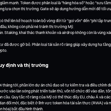
 sẽ giảm mạnh. Token được phân loại là "hàng hóa số" hoặc "sưu tầ
ộng lựa chọn thị trường. Gate sẽ áp dụng hướng dẫn mới để tối ưu
 có thể lên kế hoạch toàn bộ vòng đời từ "gọi vốn" đến "phi tập tr
 đầu, không còn phải né tránh thị trường Mỹ.
n. Staking, khai thác thanh khoản và airdrop không còn là vùng xá
tư đã được gỡ bỏ. Phân loại tài sản rõ ràng giúp xây dựng hạ tầng
ypto.
uy định và thị trường
 tháng tới, phần lớn dự án chủ đạo sẽ tự kiểm tra và điều chỉnh 
bước vào làn sóng phát triển tuân thủ, vốn tổ chức đổ vào dần, tổ
àn cầu. Quy tắc rõ ràng của Mỹ có thể thúc đẩy EU, châu Á và các 
n đổi mới, đặc biệt ở lĩnh vực token hóa tài sản thực (RWA) và mạ
n hóa) bắt đầu hình thành.