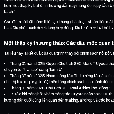
hơn một thập kỷ bất định, hướng dẫn này mang đến quy tắc rõ r
bạch."
Các điểm nổi bật gồm: thiết lập khung phân loại tài sản tiền mã
ban đầu phát hành dưới dạng hợp đồng đầu tư được loại bỏ trạn
Một thập kỷ thương thảo: Các dấu mốc quan t
Tài liệu này là kết quả của quá trình thay đổi chính sách nội 
Tháng 01 năm 2025: Quyền Chủ tịch SEC Mark T. Uyeda thành
chuyển từ "trấn áp" sang "làm rõ".
Tháng 07 năm 2025: Nhóm công tác Thị trường tài sản số c
cho thị trường crypto, đặt nền tảng chính sách cho hành động 
Tháng 01 năm 2026: Chủ tịch SEC Paul Atkins khởi động "Dự
Trước khi công bố: Nhóm công tác Crypto nhận hơn 300 thư g
hướng dẫn cuối cùng liên quan đến staking, airdrop và các hoạ