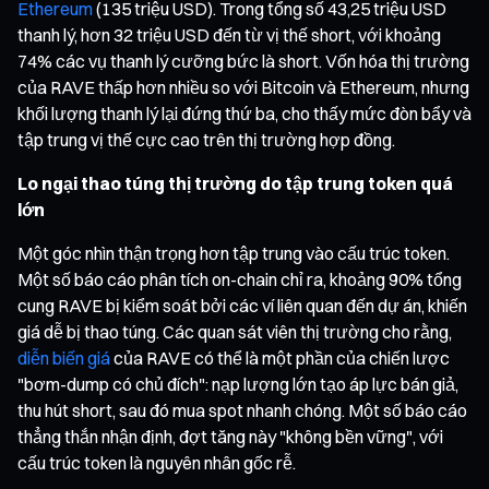
Ethereum
(135 triệu USD). Trong tổng số 43,25 triệu USD
thanh lý, hơn 32 triệu USD đến từ vị thế short, với khoảng
74% các vụ thanh lý cưỡng bức là short. Vốn hóa thị trường
của RAVE thấp hơn nhiều so với Bitcoin và Ethereum, nhưng
khối lượng thanh lý lại đứng thứ ba, cho thấy mức đòn bẩy và
tập trung vị thế cực cao trên thị trường hợp đồng.
Lo ngại thao túng thị trường do tập trung token quá
lớn
Một góc nhìn thận trọng hơn tập trung vào cấu trúc token.
Một số báo cáo phân tích on-chain chỉ ra, khoảng 90% tổng
cung RAVE bị kiểm soát bởi các ví liên quan đến dự án, khiến
giá dễ bị thao túng. Các quan sát viên thị trường cho rằng,
diễn biến giá
của RAVE có thể là một phần của chiến lược
"bơm-dump có chủ đích": nạp lượng lớn tạo áp lực bán giả,
thu hút short, sau đó mua spot nhanh chóng. Một số báo cáo
thẳng thắn nhận định, đợt tăng này "không bền vững", với
cấu trúc token là nguyên nhân gốc rễ.