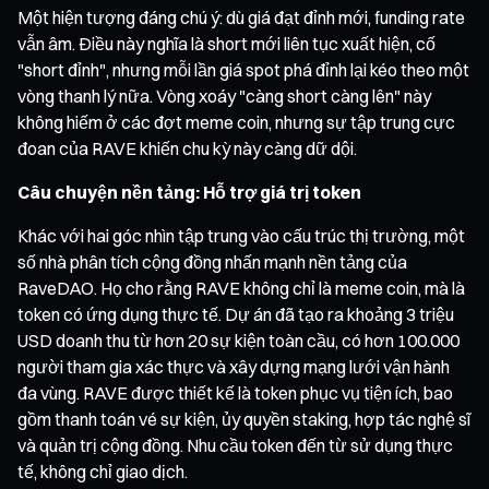
Một hiện tượng đáng chú ý: dù giá đạt đỉnh mới, funding rate
vẫn âm. Điều này nghĩa là short mới liên tục xuất hiện, cố
"short đỉnh", nhưng mỗi lần giá spot phá đỉnh lại kéo theo một
vòng thanh lý nữa. Vòng xoáy "càng short càng lên" này
không hiếm ở các đợt meme coin, nhưng sự tập trung cực
đoan của RAVE khiến chu kỳ này càng dữ dội.
Câu chuyện nền tảng: Hỗ trợ giá trị token
Khác với hai góc nhìn tập trung vào cấu trúc thị trường, một
số nhà phân tích cộng đồng nhấn mạnh nền tảng của
RaveDAO. Họ cho rằng RAVE không chỉ là meme coin, mà là
token có ứng dụng thực tế. Dự án đã tạo ra khoảng 3 triệu
USD doanh thu từ hơn 20 sự kiện toàn cầu, có hơn 100.000
người tham gia xác thực và xây dựng mạng lưới vận hành
đa vùng. RAVE được thiết kế là token phục vụ tiện ích, bao
gồm thanh toán vé sự kiện, ủy quyền staking, hợp tác nghệ sĩ
và quản trị cộng đồng. Nhu cầu token đến từ sử dụng thực
tế, không chỉ giao dịch.