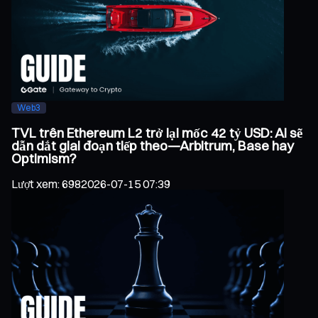
Web3
TVL trên Ethereum L2 trở lại mốc 42 tỷ USD: Ai sẽ
dẫn dắt giai đoạn tiếp theo—Arbitrum, Base hay
Optimism?
Lượt xem
:
698
2026-07-15 07:39