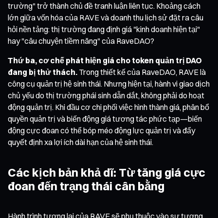
trường" trở thành chủ đề tranh luận liên tục. Khoảng cách
lớn giữa vốn hóa của RAVE và doanh thu lịch sử đặt ra câu
hỏi nền tảng: thị trường đang định giá "kinh doanh hiện tại"
hay "câu chuyện tiềm năng" của RaveDAO?
Thứ ba, cơ chế phát hiện giá cho token quản trị DAO
đang bị thử thách.
Trong thiết kế của RaveDAO, RAVE là
công cụ quản trị hệ sinh thái. Nhưng hiện tại, hành vi giao dịch
chủ yếu do thị trường phái sinh dẫn dắt, không phải do hoạt
động quản trị. Khi đầu cơ chi phối việc hình thành giá, phân bổ
quyền quản trị và biến động giá tương tác phức tạp—biến
động cực đoan có thể bóp méo động lực quản trị và đẩy
quyết định xa lợi ích dài hạn của hệ sinh thái.
Các kịch bản khả dĩ: Từ tăng giá cực
đoan đến trạng thái cân bằng
Hành trình tương lai của RAVE sẽ phụ thuộc vào sự tương