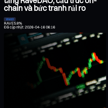
tảng RaveDAO, cấu trúc on-
chain và bức tranh rủi ro
Web3
RAVE
5.8%
Đã cập nhật
:
2026-04-16 06:16