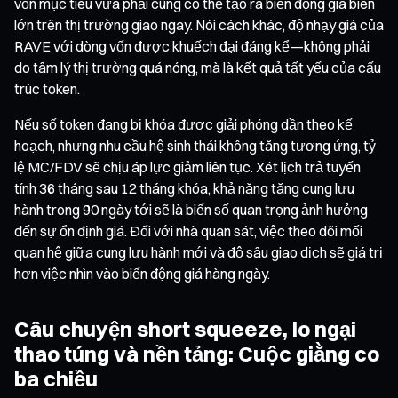
vốn mục tiêu vừa phải cũng có thể tạo ra biến động giá biên
lớn trên thị trường giao ngay. Nói cách khác, độ nhạy giá của
RAVE với dòng vốn được khuếch đại đáng kể—không phải
do tâm lý thị trường quá nóng, mà là kết quả tất yếu của cấu
trúc token.
Nếu số token đang bị khóa được giải phóng dần theo kế
hoạch, nhưng nhu cầu hệ sinh thái không tăng tương ứng, tỷ
lệ MC/FDV sẽ chịu áp lực giảm liên tục. Xét lịch trả tuyến
tính 36 tháng sau 12 tháng khóa, khả năng tăng cung lưu
hành trong 90 ngày tới sẽ là biến số quan trọng ảnh hưởng
đến sự ổn định giá. Đối với nhà quan sát, việc theo dõi mối
quan hệ giữa cung lưu hành mới và độ sâu giao dịch sẽ giá trị
hơn việc nhìn vào biến động giá hàng ngày.
Câu chuyện short squeeze, lo ngại
thao túng và nền tảng: Cuộc giằng co
ba chiều