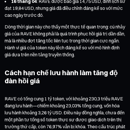
16 tháng 04
: RAVE được báo giá 14,75 USD, đỉnh lịch sử
đạt 19,84 USD, nhưng giá đã điều chỉnh đáng kể so với mức
cao ngày trước đó.
Dòng thời gian này cho thấy một thực tế quan trọng: cú nhảy
giá của RAVE không phải là quá trình phục hồi giá trị dần dần,
mà là nhiều đợt tăng tốc liên tục trong thời gian cực ngắn.
Hành vi giá của token này lệch đáng kể so với mô hình định
giá dựa trên nền tảng truyền thống.
Cách hạn chế lưu hành làm tăng độ
đàn hồi giá
RAVE có tổng cung 1 tỷ token, với khoảng 230,3 triệu RAVE
đang lưu hành—chiếm khoảng 23,03% tổng cung, vốn hóa
lưu hành khoảng 3,26 tỷ USD. Điều này đồng nghĩa, chưa đến
một phần tư tổng số token thực sự được giao dịch trên thị
trường thứ cấp, còn 76,97% vẫn bị khóa. Theo cấu trúc phát