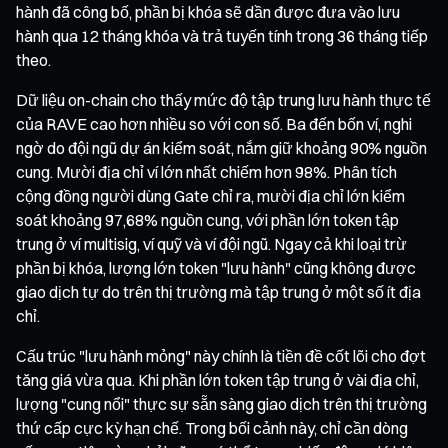
hành đã công bố, phần bị khóa sẽ dần được đưa vào lưu
hành qua 12 tháng khóa và trả tuyến tính trong 36 tháng tiếp
theo.
Dữ liệu on-chain cho thấy mức độ tập trung lưu hành thực tế
của RAVE cao hơn nhiều so với con số. Ba đến bốn ví, nghi
ngờ do đội ngũ dự án kiểm soát, nắm giữ khoảng 90% nguồn
cung. Mười địa chỉ ví lớn nhất chiếm hơn 98%. Phân tích
cộng đồng người dùng Gate chỉ ra, mười địa chỉ lớn kiểm
soát khoảng 97,68% nguồn cung, với phần lớn token tập
trung ở ví multisig, ví quỹ và ví đội ngũ. Ngay cả khi loại trừ
phần bị khóa, lượng lớn token "lưu hành" cũng không được
giao dịch tự do trên thị trường mà tập trung ở một số ít địa
chỉ.
Cấu trúc "lưu hành mỏng" này chính là tiền đề cốt lõi cho đợt
tăng giá vừa qua. Khi phần lớn token tập trung ở vài địa chỉ,
lượng "cung nổi" thực sự sẵn sàng giao dịch trên thị trường
thứ cấp cực kỳ hạn chế. Trong bối cảnh này, chỉ cần dòng