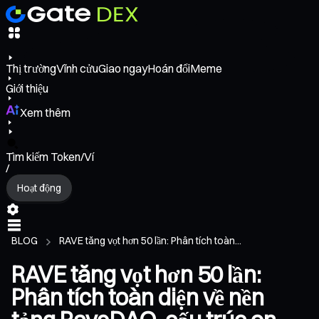
Thị trường
Vĩnh cửu
Giao ngay
Hoán đổi
Meme
Giới thiệu
Xem thêm
Tìm kiếm Token/Ví
/
Hoạt động
BLOG
RAVE tăng vọt hơn 50 lần: Phân tích toàn...
RAVE tăng vọt hơn 50 lần:
Phân tích toàn diện về nền