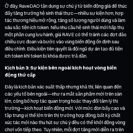
Ở đây, RaveDAO tận dụng sự chú ý từ biến động giá để thúc
đẩy tăng trưởng hệ sinh thái thực—nhiều sự kiện hơn, hợp
tác thương hiệu mở rộng, tăng số lượng người dùng và làm
sâu sắc tiện ích token. Nếu nhu cầu hệ sinh thái mới hấp thụ
một phần cung lưu hành, giá RAVE có thể tránh các đợt đảo
chiều cực đoan và bước vào vùng biến động ổn định sau
điều chỉnh. Điều kiện tiên quyết là đội ngũ dự án tạo đủ tiện
ích token khi token bị khóa được trả dần.
Kịch bản 3: Sự kiện bên ngoài kích hoạt vòng biến
động thứ cấp
Đây là kịch bản xác suất thấp nhưng khả thi, liên quan đến
các yếu tố bên ngoài—như ra mắt sản phẩm mới trên sàn
lớn, công bố hợp tác quan trọng hoặc thay đổi tâm lý thị
trường—kích hoạt biến động mới. Với mức đòn bẩy cao và
tập trung vị thế lớn trên thị trường hợp đồng, bất kỳ chất
xúc tác mới nào thu hút sự chú ý đều có thể khởi động vòng
chơi vốn tiếp theo. Tuy nhiên, mỗi đợt tăng mới diễn ra trên