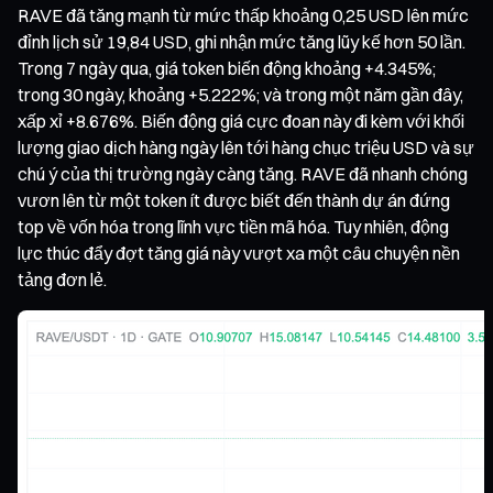
RAVE đã tăng mạnh từ mức thấp khoảng 0,25 USD lên mức
đỉnh lịch sử 19,84 USD, ghi nhận mức tăng lũy kế hơn 50 lần.
Trong 7 ngày qua, giá token biến động khoảng +4.345%;
trong 30 ngày, khoảng +5.222%; và trong một năm gần đây,
xấp xỉ +8.676%. Biến động giá cực đoan này đi kèm với khối
lượng giao dịch hàng ngày lên tới hàng chục triệu USD và sự
chú ý của thị trường ngày càng tăng. RAVE đã nhanh chóng
vươn lên từ một token ít được biết đến thành dự án đứng
top về vốn hóa trong lĩnh vực tiền mã hóa. Tuy nhiên, động
lực thúc đẩy đợt tăng giá này vượt xa một câu chuyện nền
tảng đơn lẻ.