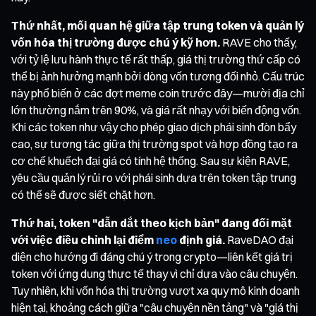
Thứ nhất, mối quan hệ giữa tập trung token và quản lý
vốn hóa thị trường được chú ý kỹ hơn.
RAVE cho thấy,
với tỷ lệ lưu hành thực tế rất thấp, giá thị trường thứ cấp có
thể bị ảnh hưởng mạnh bởi dòng vốn tương đối nhỏ. Cấu trúc
này phổ biến ở các đợt meme coin trước đây—mười địa chỉ
lớn thường nắm trên 90%, và giá rất nhạy với biến động vốn.
Khi các token như vậy cho phép giao dịch phái sinh đòn bẩy
cao, sự tương tác giữa thị trường spot và hợp đồng tạo ra
cơ chế khuếch đại giá có tính hệ thống. Sau sự kiện RAVE,
yêu cầu quản lý rủi ro với phái sinh dựa trên token tập trung
có thể sẽ được siết chặt hơn.
Thứ hai, token "dẫn dắt theo kịch bản" đang đối mặt
với việc điều chỉnh lại điểm
neo
định giá.
RaveDAO đại
diện cho hướng đi đáng chú ý trong crypto—liên kết giá trị
token với ứng dụng thực tế thay vì chỉ dựa vào câu chuyện.
Tuy nhiên, khi vốn hóa thị trường vượt xa quy mô kinh doanh
hiện tại, khoảng cách giữa "câu chuyện nền tảng" và "giá thị