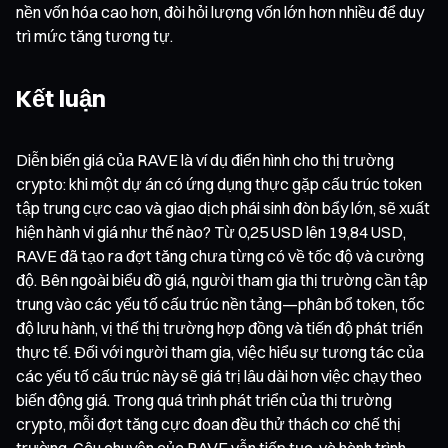
nền vốn hóa cao hơn, đòi hỏi lượng vốn lớn hơn nhiều để duy
trì mức tăng tương tự.
Kết luận
Diễn biến giá của RAVE là ví dụ điển hình cho thị trường
crypto: khi một dự án có ứng dụng thực gặp cấu trúc token
tập trung cực cao và giao dịch phái sinh đòn bẩy lớn, sẽ xuất
hiện hành vi giá như thế nào? Từ 0,25 USD lên 19,84 USD,
RAVE đã tạo ra đợt tăng chưa từng có về tốc độ và cường
độ. Bên ngoài biểu đồ giá, người tham gia thị trường cần tập
trung vào các yếu tố cấu trúc nền tảng—phân bổ token, tốc
độ lưu hành, vị thế thị trường hợp đồng và tiến độ phát triển
thực tế. Đối với người tham gia, việc hiểu sự tương tác của
các yếu tố cấu trúc này sẽ giá trị lâu dài hơn việc chạy theo
biến động giá. Trong quá trình phát triển của thị trường
crypto, mỗi đợt tăng cực đoan đều thử thách cơ chế thị
trường. Câu chuyện của RAVE vẫn tiếp tục, và hành trình