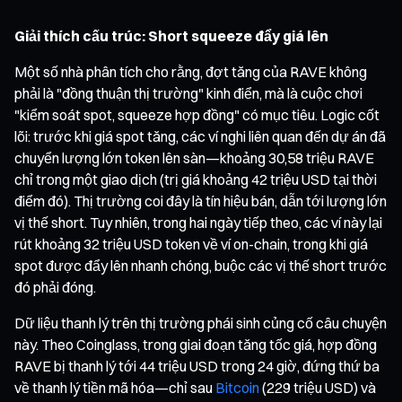
Giải thích cấu trúc: Short squeeze đẩy giá lên
Một số nhà phân tích cho rằng, đợt tăng của RAVE không
phải là "đồng thuận thị trường" kinh điển, mà là cuộc chơi
"kiểm soát spot, squeeze hợp đồng" có mục tiêu. Logic cốt
lõi: trước khi giá spot tăng, các ví nghi liên quan đến dự án đã
chuyển lượng lớn token lên sàn—khoảng 30,58 triệu RAVE
chỉ trong một giao dịch (trị giá khoảng 42 triệu USD tại thời
điểm đó). Thị trường coi đây là tín hiệu bán, dẫn tới lượng lớn
vị thế short. Tuy nhiên, trong hai ngày tiếp theo, các ví này lại
rút khoảng 32 triệu USD token về ví on-chain, trong khi giá
spot được đẩy lên nhanh chóng, buộc các vị thế short trước
đó phải đóng.
Dữ liệu thanh lý trên thị trường phái sinh củng cố câu chuyện
này. Theo Coinglass, trong giai đoạn tăng tốc giá, hợp đồng
RAVE bị thanh lý tới 44 triệu USD trong 24 giờ, đứng thứ ba
về thanh lý tiền mã hóa—chỉ sau
Bitcoin
(229 triệu USD) và