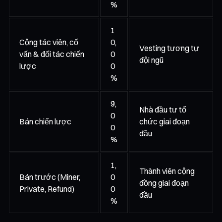
%
1
Cộng tác viên, cố
0,
Vesting tương tự
vấn & đối tác chiến
0
đội ngũ
lược
0
%
9,
Nhà đầu tư tổ
0
Bán chiến lược
chức giai đoạn
0
đầu
%
1,
Thành viên cộng
Bán trước (Miner,
0
đồng giai đoạn
Private, Refund)
0
đầu
%