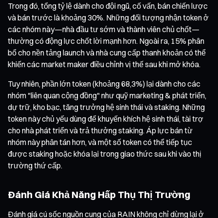
Trong đó, tổng tỷ lệ dành cho đội ngũ, cố vấn, bán chiến lược
và bán trước là khoảng 30%. Những đối tượng nhận token ở
các nhóm này—nhà đầu tư sớm và thành viên chủ chốt—
thường có động lực chốt lời mạnh hơn. Ngoài ra, 15% phân
bổ cho nền tảng launch và nhà cung cấp thanh khoản có thể
khiến các market maker điều chỉnh vị thế sau khi mở khóa.
Tuy nhiên, phần lớn token (khoảng 68,3%) lại dành cho các
nhóm "liên quan cộng đồng" như quỹ marketing & phát triển,
dự trữ, kho bạc, tăng trưởng hệ sinh thái và staking. Những
token này chủ yếu dùng để khuyến khích hệ sinh thái, tài trợ
cho nhà phát triển và trả thưởng staking. Áp lực bán từ
nhóm này phân tán hơn, và một số token có thể tiếp tục
được staking hoặc khóa lại trong giao thức sau khi vào thị
trường thứ cấp.
Đánh Giá Khả Năng Hấp Thụ Thị Trường
Đánh giá cú sốc nguồn cung của RAIN không chỉ dừng lại ở