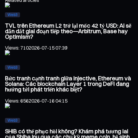
Web3
TVL trên Ethereum L2 trở lại mốc 42 tỷ USD: Ai sẽ
dẫn dắt giai đoạn tiếp theo—Arbitrum, Base hay
Optimism?
Views
:
710
2026-07-15 07:39
Web3
Bức tranh cạnh tranh giữa Injective, Ethereum và
Solana: Các blockchain Layer 1 trong DeFi đang
hướng tới phát triển khác biệt?
Views
:
656
2026-07-16 04:15
Web3
SHIB có thể phục hồi không? Khám phá tương lai
của Shiba Inu qua các chu kỳ meme coin, hệ sinh