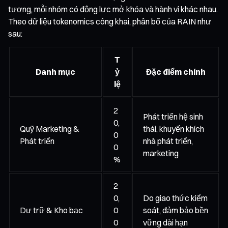
tượng, mỗi nhóm có động lực mở khóa và hành vi khác nhau.
Theo dữ liệu tokenomics công khai, phân bổ của RAIN như
sau:
T
Danh mục
ỷ
Đặc điểm chính
lệ
2
Phát triển hệ sinh
0,
Quỹ Marketing &
thái, khuyến khích
0
Phát triển
nhà phát triển,
0
marketing
%
2
0,
Do giao thức kiểm
Dự trữ & Kho bạc
0
soát, đảm bảo bền
0
vững dài hạn