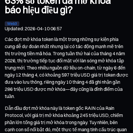
63% số token đã mở khóa
báo hiệu điều gì?
Web3
Updated
:
2026-04-10 06:57
Các đợt mở khóa token là một trong những sự kiện phía
cung dễ dự đoán nhất nhưng lại có tác động mạnh mẽ trên
thị trường tiền mã hóa. Trong tuần thứ hai của tháng 4 năm
2026, thị trường tiếp tục đối mặt với làn sóng mở khóa tập
trung mới. Theo nhiều nguồn dữ liệu on-chain, từ ngày 6 đến
ngày 12 tháng 4, có khoảng 597 triệu USD giá trị token được
đưa vào lưu thông, riêng ngày 10 tháng 4 đã ghi nhận gần
286 triệu USD được mở khóa—đây cũng là đỉnh điểm của
tuần.
Dẫn đầu đợt mở khóa này là token gốc RAIN của Rain
Protocol, với giá trị mở khóa khoảng 245 triệu USD, chiếm
phần lớn tổng giá trị mở khóa trong ngày. Tuy nhiên, bên
cạnh con số nổi bật đó, một thực tế mang tính cấu trúc quan