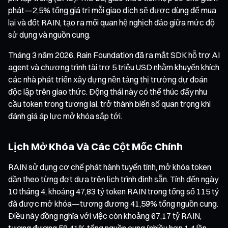
phát—2,5% tổng giá trị mỗi giao dịch sẽ được dùng để mua
lại và đốt RAIN, tạo ra mối quan hệ nghịch đảo giữa mức độ
sử dụng và nguồn cung.
Tháng 3 năm 2026, Rain Foundation đã ra mắt SDK hỗ trợ AI
agent và chương trình tài trợ 5 triệu USD nhằm khuyến khích
các nhà phát triển xây dựng nền tảng thị trường dự đoán
độc lập trên giao thức. Động thái này có thể thúc đẩy nhu
cầu token trong tương lai, trở thành biến số quan trọng khi
đánh giá áp lực mở khóa sắp tới.
Lịch Mở Khóa Và Các Cột Mốc Chính
RAIN sử dụng cơ chế phát hành tuyến tính, mở khóa token
dần theo từng đợt dựa trên lịch trình định sẵn. Tính đến ngày
10 tháng 4, khoảng 47,83 tỷ token RAIN trong tổng số 115 tỷ
đã được mở khóa—tương đương 41,59% tổng nguồn cung.
Điều này đồng nghĩa với việc còn khoảng 67,17 tỷ RAIN,
tương đương 58,41% tổng nguồn cung (nhiều hơn 1,4 lần