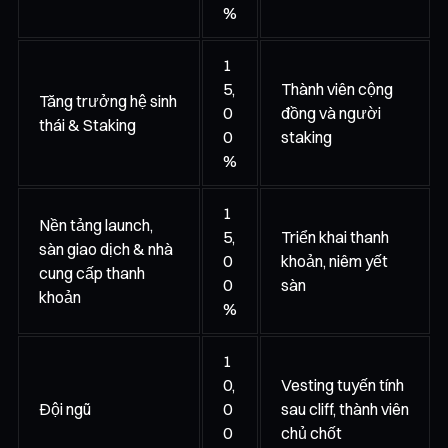
%
1
5,
Thành viên cộng
Tăng trưởng hệ sinh
0
đồng và người
thái & Staking
0
staking
%
1
Nền tảng launch,
5,
Triển khai thanh
sàn giao dịch & nhà
0
khoản, niêm yết
cung cấp thanh
0
sàn
khoản
%
1
0,
Vesting tuyến tính
Đội ngũ
0
sau cliff, thành viên
0
chủ chốt