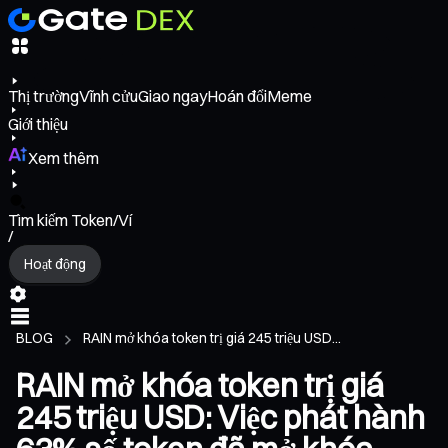
Thị trường
Vĩnh cửu
Giao ngay
Hoán đổi
Meme
Giới thiệu
Xem thêm
Tìm kiếm Token/Ví
/
Hoạt động
BLOG
RAIN mở khóa token trị giá 245 triệu USD...
RAIN mở khóa token trị giá
245 triệu USD: Việc phát hành