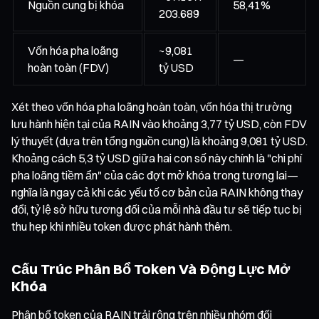
Nguồn cung bị khóa
58,41%
203.689
Vốn hóa pha loãng
~9,081
—
hoàn toàn (FDV)
tỷ USD
Xét theo vốn hóa pha loãng hoàn toàn, vốn hóa thị trường
lưu hành hiện tại của RAIN vào khoảng 3,77 tỷ USD, còn FDV
lý thuyết (dựa trên tổng nguồn cung) là khoảng 9,081 tỷ USD.
Khoảng cách 5,3 tỷ USD giữa hai con số này chính là "chi phí
pha loãng tiềm ẩn" của các đợt mở khóa trong tương lai—
nghĩa là ngay cả khi các yếu tố cơ bản của RAIN không thay
đổi, tỷ lệ sở hữu tương đối của mỗi nhà đầu tư sẽ tiếp tục bị
thu hẹp khi nhiều token được phát hành thêm.
Cấu Trúc Phân Bổ Token Và Động Lực Mở
Khóa
Phân bổ token của RAIN trải rộng trên nhiều nhóm đối