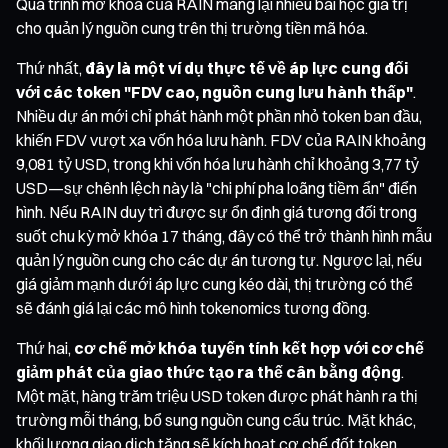
Quá trình mở khóa của RAIN mang lại nhiều bài học giá trị
cho quản lý nguồn cung trên thị trường tiền mã hóa.
Thứ nhất,
đây là một ví dụ thực tế về áp lực cung đối
với các token "FDV cao, nguồn cung lưu hành thấp"
.
Nhiều dự án mới chỉ phát hành một phần nhỏ token ban đầu,
khiến FDV vượt xa vốn hóa lưu hành. FDV của RAIN khoảng
9,081 tỷ USD, trong khi vốn hóa lưu hành chỉ khoảng 3,77 tỷ
USD—sự chênh lệch này là "chi phí pha loãng tiềm ẩn" điển
hình. Nếu RAIN duy trì được sự ổn định giá tương đối trong
suốt chu kỳ mở khóa 17 tháng, đây có thể trở thành hình mẫu
quản lý nguồn cung cho các dự án tương tự. Ngược lại, nếu
giá giảm mạnh dưới áp lực cung kéo dài, thị trường có thể
sẽ đánh giá lại các mô hình tokenomics tương đồng.
Thứ hai,
cơ chế mở khóa tuyến tính kết hợp với cơ chế
giảm phát của giao thức tạo ra thế cân bằng động
.
Một mặt, hàng trăm triệu USD token được phát hành ra thị
trường mỗi tháng, bổ sung nguồn cung cấu trúc. Mặt khác,
khối lượng giao dịch tăng sẽ kích hoạt cơ chế đốt token,