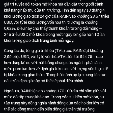
giá trị tuyệt đối token mở khóa mà cần đặt trong bối cảnh
khả năng hấp thụ của thị trường. Tính đến ngày 10 tháng 4,
khối lượng giao dịch 24 giờ của RAIN vào khoảng 23,57 triệu
USD, với tỷ lệ khối lượng/vốn hóa thị trường là khoảng
0,62%. Điều này cho thấy thanh khoản tương đối mỏng—
245 triệu USD mở khóa trong một ngày lớn gấp hơn 10 lần
khối lượng giao dịch trung bình mỗi ngày.
Cùng lúc đó, tổng giá trị khóa (TVL) của RAIN đạt khoảng
3,99 triệu USD, với tỷ lệ vốn hóa/TVL lên tới 944,76—cao
hơn đáng kể so với mặt bằng chung của ngành, phản ánh
mức premium lớn về định giá token so với lượng vốn thực tế
bị khóa trong giao thức. Trong bối cảnh áp lực cung liên tục,
cấu trúc định giá này có thể sẽ phải điều chỉnh.
Ngoài ra, RAIN hiện có khoảng 170.100 địa chỉ nắm giữ, với
mức độ tập trung khá cao. Trong các sự kiện mở khóa, sự
tập trung này đồng nghĩa hành động của các holder lớn có
thể tác động mạnh đến biến động giá trên thị trường.