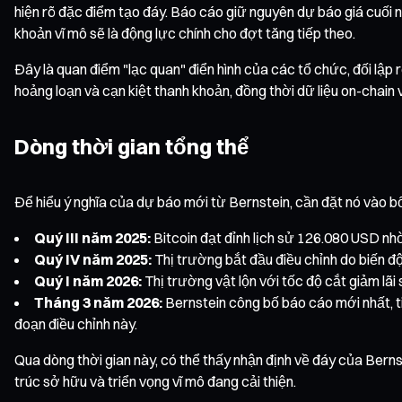
hiện rõ đặc điểm tạo đáy. Báo cáo giữ nguyên dự báo giá cuố
khoản vĩ mô sẽ là động lực chính cho đợt tăng tiếp theo.
Đây là quan điểm "lạc quan" điển hình của các tổ chức, đối lập
hoảng loạn và cạn kiệt thanh khoản, đồng thời dữ liệu on-chain v
Dòng thời gian tổng thể
Để hiểu ý nghĩa của dự báo mới từ Bernstein, cần đặt nó vào bố
Quý III năm 2025:
Bitcoin đạt đỉnh lịch sử 126.080 USD nhờ
Quý IV năm 2025:
Thị trường bắt đầu điều chỉnh do biến độ
Quý I năm 2026:
Thị trường vật lộn với tốc độ cắt giảm lã
Tháng 3 năm 2026:
Bernstein công bố báo cáo mới nhất, ti
đoạn điều chỉnh này.
Qua dòng thời gian này, có thể thấy nhận định về đáy của Berns
trúc sở hữu và triển vọng vĩ mô đang cải thiện.