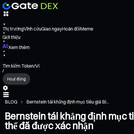
Thị trường
Vĩnh cửu
Giao ngay
Hoán đổi
Meme
Giới thiệu
Xem thêm
Tìm kiếm Token/Ví
/
Hoạt động
BLOG
Bernstein tái khẳng định mục tiêu giá Bi...
Bernstein tái khẳng định mục t
thể đã được xác nhận