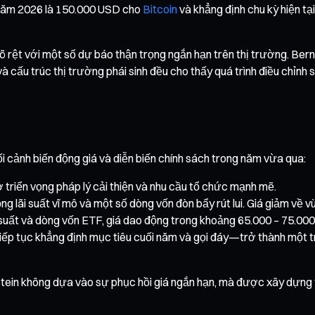
i năm 2026 là 150.000 USD cho
Bitcoin
và khẳng định chu kỳ hiện tạ
 rõ rệt với một số dự báo thận trọng ngắn hạn trên thị trường. Be
à cấu trúc thị trường phái sinh đều cho thấy quá trình điều chỉnh 
i cảnh biến động giá và diễn biến chính sách trong năm vừa qua:
 triển vọng pháp lý cải thiện và nhu cầu tổ chức mạnh mẽ.
ng lãi suất vĩ mô và một số dòng vốn đòn bẩy rút lui. Giá giảm về 
i suất và dòng vốn ETF, giá dao động trong khoảng 65.000 – 75.00
ếp tục khẳng định mục tiêu cuối năm và gọi đáy—trở thành một tro
tein không dựa vào sự phục hồi giá ngắn hạn, mà được xây dựng trê