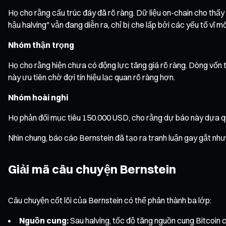
Họ cho rằng cấu trúc đáy đã rõ ràng. Dữ liệu on-chain cho thấy 
hậu halving" vẫn đang diễn ra, chỉ bị che lấp bởi các yếu tố vĩ m
Nhóm thận trọng
Họ cho rằng hiện chưa có động lực tăng giá rõ ràng. Dòng vốn t
này ưu tiên chờ đợi tín hiệu lạc quan rõ ràng hơn.
Nhóm hoài nghi
Họ phản đối mục tiêu 150.000 USD, cho rằng dự báo này dựa quá 
Nhìn chung, báo cáo Bernstein đã tạo ra tranh luận gay gắt như
Giải mã câu chuyện Bernstein
Câu chuyện cốt lõi của Bernstein có thể phân thành ba lớp:
Nguồn cung:
Sau halving, tốc độ tăng nguồn cung Bitcoin ch