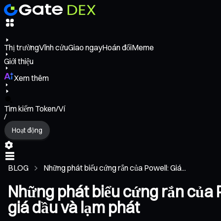
Thị trường
Vĩnh cửu
Giao ngay
Hoán đổi
Meme
Giới thiệu
Xem thêm
Tìm kiếm Token/Ví
/
Hoạt động
BLOG
Những phát biểu cứng rắn của Powell: Giá...
Những phát biểu cứng rắn của P
giá dầu và lạm phát