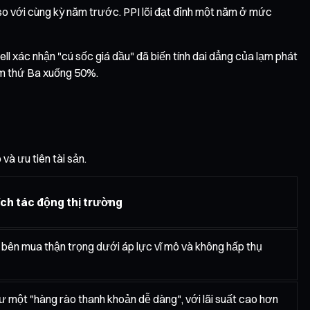
so với cùng kỳ năm trước. PPI lõi đạt đỉnh một năm ở mức
l xác nhận "cú sốc giá dầu" đã biến tính dai dẳng của lạm phát
ôm thứ Ba xuống 50%.
và ưu tiên tài sản.
ích tác động thị trường
y bên mua thận trọng dưới áp lực vĩ mô và không hấp thụ
ư một "hàng rào thanh khoản dễ dàng", với lãi suất cao hơn