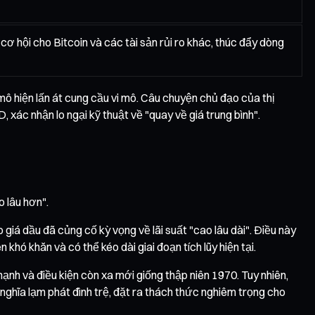
í cơ hội cho Bitcoin và các tài sản rủi ro khác, thúc đẩy dòng
mô hiện lấn át cung cầu vi mô. Câu chuyện chủ đạo của thị
ác nhận lo ngại kỹ thuật về "quay về giá trung bình".
o lâu hơn".
á dầu đã củng cố kỳ vọng về lãi suất "cao lâu dài". Điều này
khó khăn và có thể kéo dài giai đoạn tích lũy hiện tại.
 mạnh và điều kiện còn xa mới giống thập niên 1970. Tuy nhiên,
nghĩa lạm phát đình trệ, đặt ra thách thức nghiêm trọng cho