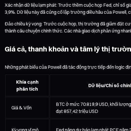
Xác nhận dữ liệu lạm phát: Trước thềm cuộc họp Fed, chỉ số gi
3,9%. Dữ liệu này đã củng cố lập trường diều hâu của Powell, ch
Đảo chiều kỳ vọng: Trước cuộc họp, thị trường đã giảm đặt cượ
thành câu chuyện chính thức. Các nhà giao dịch phản ứng nha
Giá cả, thanh khoản và tâm lý thị trườ
Những phát biểu của Powell đã tác động trực tiếp đến logic định
Khía cạnh
Dữ liệu/Chỉ số chín
phân tích
BTC ở mức 70.819,9 USD, khối lượng
Giá & Vốn
đạt 857,42 triệu USD
Kỳ vọng vĩ mô
Fed nâng dự báo lạm phát PCE năm 