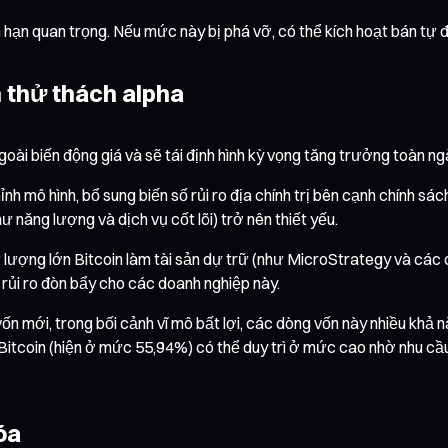
 hạn quan trọng. Nếu mức này bị phá vỡ, có thể kích hoạt bán tự
 thử thách alpha
oài biến động giá và sẽ tái định hình kỳ vọng tăng trưởng toàn ng
ỉnh mô hình, bổ sung biến số rủi ro địa chính trị bên cạnh chính sá
ư năng lượng và dịch vụ cốt lõi) trở nên thiết yếu.
lượng lớn Bitcoin làm tài sản dự trữ (như MicroStrategy và các c
à rủi ro đòn bẩy cho các doanh nghiệp này.
vốn mới, trong bối cảnh vĩ mô bất lợi, các dòng vốn này nhiều khả 
 Bitcoin (hiện ở mức 55,94%) có thể duy trì ở mức cao nhờ nhu cầu t
óa