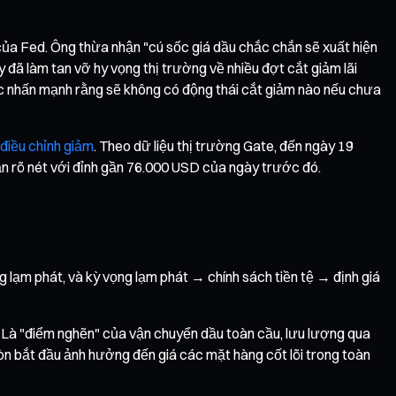
 của Fed. Ông thừa nhận "cú sốc giá dầu chắc chắn sẽ xuất hiện
ày đã làm tan vỡ hy vọng thị trường về nhiều đợt cắt giảm lãi
hức nhấn mạnh rằng sẽ không có động thái cắt giảm nào nếu chưa
 điều chỉnh giảm
. Theo dữ liệu thị trường Gate, đến ngày 19
rõ nét với đỉnh gần 76.000 USD của ngày trước đó.
g lạm phát, và kỳ vọng lạm phát → chính sách tiền tệ → định giá
. Là "điểm nghẽn" của vận chuyển dầu toàn cầu, lưu lượng qua
òn bắt đầu ảnh hưởng đến giá các mặt hàng cốt lõi trong toàn