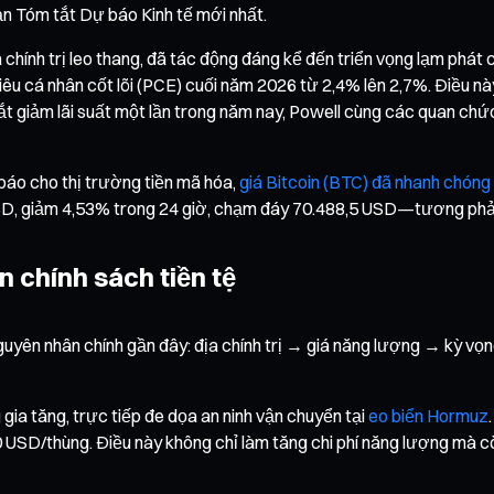
ản Tóm tắt Dự báo Kinh tế mới nhất.
 chính trị leo thang, đã tác động đáng kể đến triển vọng lạm phát
 tiêu cá nhân cốt lõi (PCE) cuối năm 2026 từ 2,4% lên 2,7%. Điều n
cắt giảm lãi suất một lần trong năm nay, Powell cùng các quan c
ỉ báo cho thị trường tiền mã hóa,
giá Bitcoin (BTC) đã nhanh chóng
D, giảm 4,53% trong 24 giờ, chạm đáy 70.488,5 USD—tương phản 
n chính sách tiền tệ
nguyên nhân chính gần đây: địa chính trị → giá năng lượng → kỳ vọn
 gia tăng, trực tiếp đe dọa an ninh vận chuyển tại
eo biển Hormuz
 USD/thùng. Điều này không chỉ làm tăng chi phí năng lượng mà c