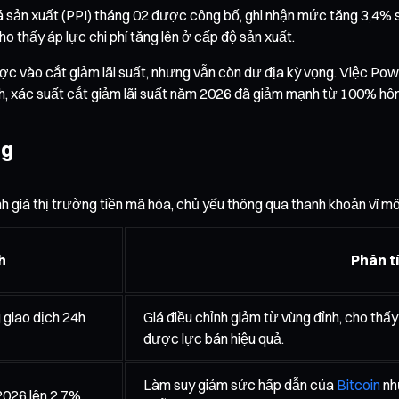
á sản xuất (PPI) tháng 02 được công bố, ghi nhận mức tăng 3,4% 
o thấy áp lực chi phí tăng lên ở cấp độ sản xuất.
c vào cắt giảm lãi suất, nhưng vẫn còn dư địa kỳ vọng. Việc Powel
nh, xác suất cắt giảm lãi suất năm 2026 đã giảm mạnh từ 100% h
ng
 giá thị trường tiền mã hóa, chủ yếu thông qua thanh khoản vĩ mô 
h
Phân t
 giao dịch 24h
Giá điều chỉnh giảm từ vùng đỉnh, cho thấ
được lực bán hiệu quả.
Làm suy giảm sức hấp dẫn của
Bitcoin
nh
2026 lên 2,7%