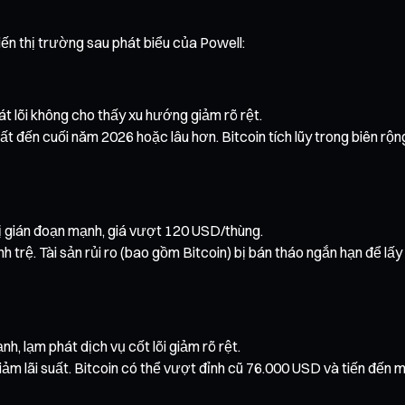
iến thị trường sau phát biểu của Powell:
hát lõi không cho thấy xu hướng giảm rõ rệt.
suất đến cuối năm 2026 hoặc lâu hơn. Bitcoin tích lũy trong biên 
bị gián đoạn mạnh, giá vượt 120 USD/thùng.
h trệ. Tài sản rủi ro (bao gồm Bitcoin) bị bán tháo ngắn hạn để lấ
nh, lạm phát dịch vụ cốt lõi giảm rõ rệt.
iảm lãi suất. Bitcoin có thể vượt đỉnh cũ 76.000 USD và tiến đến 