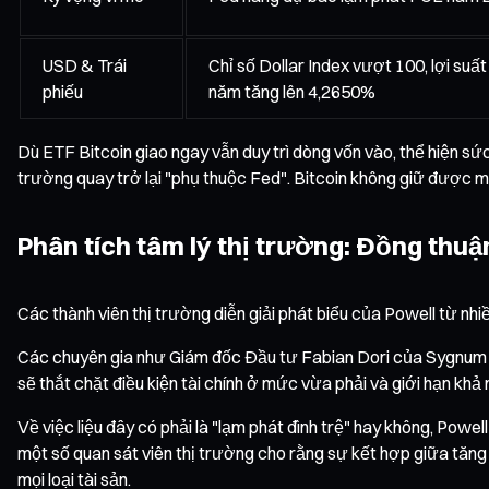
USD & Trái
Chỉ số Dollar Index vượt 100, lợi suất
phiếu
năm tăng lên 4,2650%
Dù ETF Bitcoin giao ngay vẫn duy trì dòng vốn vào, thể hiện sứ
trường quay trở lại "phụ thuộc Fed". Bitcoin không giữ được m
Phân tích tâm lý thị trường: Đồng thu
Các thành viên thị trường diễn giải phát biểu của Powell từ nhiề
Các chuyên gia như Giám đốc Đầu tư Fabian Dori của Sygnum Ba
sẽ thắt chặt điều kiện tài chính ở mức vừa phải và giới hạn khả 
Về việc liệu đây có phải là "lạm phát đình trệ" hay không, Powel
một số quan sát viên thị trường cho rằng sự kết hợp giữa tăng 
mọi loại tài sản.