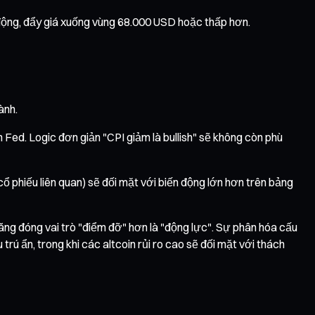
 động, đẩy giá xuống vùng 68.000 USD hoặc thấp hơn.
ành.
ch Fed. Logic đơn giản "CPI giảm là bullish" sẽ không còn phù
ổ phiếu liên quan) sẽ đối mặt với biến động lớn hơn trên bảng
năng đóng vai trò "điểm đỡ" hơn là "động lực". Sự phân hóa cấu
rú ẩn, trong khi các altcoin rủi ro cao sẽ đối mặt với thách