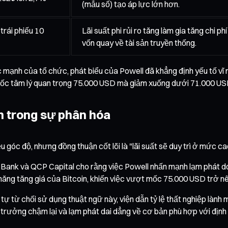
(mẫu số) tạo áp lực lớn hơn.
 trái phiếu 10
Lãi suất phi rủi ro tăng làm gia tăng chi ph
vốn quay về tài sản truyền thống.
c mạnh của tổ chức, phát biểu của Powell đã khẳng định yếu tố vĩ 
ốc tâm lý quan trọng 75.000 USD mà giảm xuống dưới 71.000 USD, x
ận trong sự phân hóa
u góc độ, nhưng đồng thuận cốt lõi là "lãi suất sẽ duy trì ở mức ca
nk và QCP Capital cho rằng việc Powell nhấn mạnh lạm phát do gi
năng tăng giá của Bitcoin, khiến việc vượt mốc 75.000 USD trở nên 
l tự từ chối sử dụng thuật ngữ này, viện dẫn tỷ lệ thất nghiệp lành
trưởng chậm lại và lạm phát dai dẳng về cơ bản phù hợp với định 