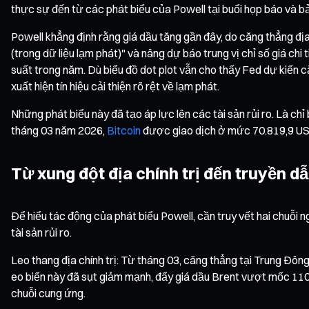
thực sự đến từ các phát biểu của Powell tại buổi họp báo và b
Powell khẳng định rằng giá dầu tăng gần đây, do căng thẳng địa
(trong dữ liệu lạm phát)" và nâng dự báo trung vị chỉ số giá chi
suất trong năm. Dù biểu đồ dot plot vẫn cho thấy Fed dự kiến 
xuất hiện tín hiệu cải thiện rõ rệt về lạm phát.
Những phát biểu này đã tạo áp lực lên các tài sản rủi ro. Là ch
tháng 03 năm 2026,
Bitcoin
được giao dịch ở mức 70.819,9 US
Từ xung đột địa chính trị đến truyền dẫ
Để hiểu tác động của phát biểu Powell, cần truy vết hai chuỗi 
tài sản rủi ro.
Leo thang địa chính trị: Từ tháng 03, căng thẳng tại Trung Đông
eo biển này đã sụt giảm mạnh, đẩy giá dầu Brent vượt mốc 110
chuỗi cung ứng.