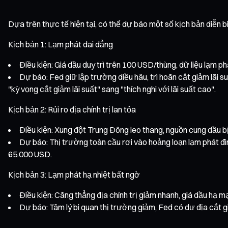
Dựa trên thực tế hiện tại, có thể dự báo một số kịch bản diễn b
Kịch bản 1: Lạm phát dai dẳng
Điều kiện: Giá dầu duy trì trên 100 USD/thùng, dữ liệu lạm p
Dự báo: Fed giữ lập trường diều hâu, trì hoãn cắt giảm lãi 
"kỳ vọng cắt giảm lãi suất" sang "thích nghi với lãi suất cao".
Kịch bản 2: Rủi ro địa chính trị lan tỏa
Điều kiện: Xung đột Trung Đông leo thang, nguồn cung dầu 
Dự báo: Thị trường toàn cầu rơi vào hoảng loạn lạm phát đìn
65.000 USD.
Kịch bản 3: Lạm phát hạ nhiệt bất ngờ
Điều kiện: Căng thẳng địa chính trị giảm nhanh, giá dầu hạ mạ
Dự báo: Tâm lý bi quan thị trường giảm, Fed có dư địa cắt g