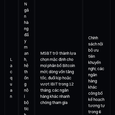
N
gâ
n
hà
ng
đẩ
Chính
y
sách nội
m
bộ ưu
ạn
MSBT trở thành lựa
tiên
L
h,
chọn mặc định cho
khuyến
ạ
hệ
mọi phân bổ Bitcoin
nghị; các
c
th
mới; dòng vốn tăng
ngân
q
ốn
tốc, đuổi kịp hoặc
hàng
u
g
vượt IBIT trong 12
khác
a
nộ
tháng; các ngân
công bố
n
i
hàng khác nhanh
kế hoạch
bộ
chóng tham gia
tương tự
tíc
trong 6
h