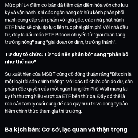
Mức phí 14 điểm cơ bản đã tiệm cận điểm hòa vốn cho lưu
ký và vận hành. Khi các ngân hàng sở hữu kênh phân phối
mạnh cung cấp sản phẩm với giá gốc, các nhà phát hành
ETF khác sẽ chịu áp lực liên tục phải giảm phí. Với nhà đầu
tư, đây là dấu mốc ETF Bitcoin chuyển từ "giai đoạn tăng
trưởng nóng" sang "giai đoạn ổn định, trưởng thành".
Tư duy tổ chức: Từ "có nên phân bổ" sang "phân bổ
như thế nào"
Sự xuất hiện của MSBT củng cố đồng thuận rằng "Bitcoin là
một loại tài sản chính thống". Với các tổ chức còn do dự, sản
phẩm độc quyền của một ngân hàng lớn Phố Wall mang lại
uy tín thương hiệu vượt xa ETF bên thứ ba. Đây có thể là
rào cản tâm lý cuối cùng để các quỹ hưu trí và công ty bảo
hiểm chính thức tham gia thị trường.
Ba kịch bản: Cơ sở, lạc quan và thận trọng