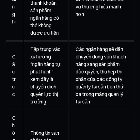
thanh khoản,
n
và thương hiệu mạnh
sản phẩm
g
hơn
ngân hàng có
hi
thể không
được ưu tiên
Tập trung vào
Các ngân hàng sẽ dần
C
xu hướng
chuyển dòng vốn khách
ấ
"ngân hàng tự
hàng sang sản phẩm
u
phát hành",
độc quyền, thu hẹp thị
tr
xem đây là
phần của các công ty
ú
chuyển dịch
quản lý tài sản bên thứ
c
quyền lực thị
ba trong mảng quản lý
trường
tài sản
C
h
ờ
Thông tin sản