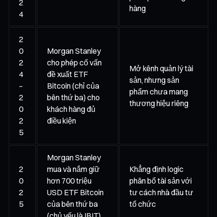
2
hàng
4
2
0
Morgan Stanley
2
cho phép cố vấn
Mở kênh quản lý tài
4
đề xuất ETF
sản, nhưng sản
–
Bitcoin (chỉ của
phẩm chưa mang
2
bên thứ ba) cho
thương hiệu riêng
0
khách hàng đủ
2
điều kiện
5
Morgan Stanley
2
mua và nắm giữ
Khẳng định logic
0
hơn 700 triệu
phân bổ tài sản với
2
USD ETF Bitcoin
tư cách nhà đầu tư
5
của bên thứ ba
tổ chức
(chủ yếu là IBIT)