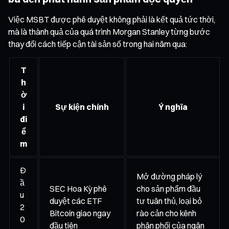
Việc MSBT được phê duyệt không phải là kết quả tức thời,
mà là thành quả của quá trình Morgan Stanley từng bước
thay đổi cách tiếp cận tài sản số trong hai năm qua:
T
h
ờ
i
Sự kiện chính
Ý nghĩa
đi
ể
m
Đ
Mở đường pháp lý
ầ
SEC Hoa Kỳ phê
cho sản phẩm đầu
u
duyệt các ETF
tư tuân thủ, loại bỏ
2
Bitcoin giao ngay
rào cản cho kênh
0
đầu tiên
phân phối của ngân