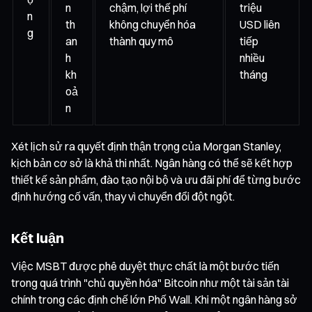
n
chậm, lợi thế phí
triệu
n
th
không chuyển hóa
USD liên
g
an
thành quy mô
tiếp
h
nhiều
kh
tháng
oả
n
Xét lịch sử ra quyết định thận trọng của Morgan Stanley,
kịch bản cơ sở là khả thi nhất. Ngân hàng có thể sẽ kết hợp
thiết kế sản phẩm, đào tạo nội bộ và ưu đãi phí để từng bước
định hướng cố vấn, thay vì chuyển đổi đột ngột.
Kết luận
Việc MSBT được phê duyệt thực chất là một bước tiến
trong quá trình "chủ quyền hóa" Bitcoin như một tài sản tài
chính trong các định chế lớn Phố Wall. Khi một ngân hàng sở