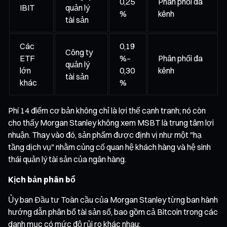
0,25
Phân phối đa
IBIT
quản lý
%
kênh
tài sản
Các
0,19
Công ty
ETF
%–
Phân phối đa
quản lý
lớn
0,30
kênh
tài sản
khác
%
Phí 14 điểm cơ bản không chỉ là lợi thế cạnh tranh; nó còn
cho thấy Morgan Stanley không xem MSBT là trung tâm lợi
nhuận. Thay vào đó, sản phẩm được định vị như một "hạ
tầng dịch vụ" nhằm củng cố quan hệ khách hàng và hệ sinh
thái quản lý tài sản của ngân hàng.
Kịch bản phân bổ
Ủy ban Đầu tư Toàn cầu của Morgan Stanley từng ban hành
hướng dẫn phân bổ tài sản số, bao gồm cả Bitcoin trong các
danh mục có mức độ rủi ro khác nhau: