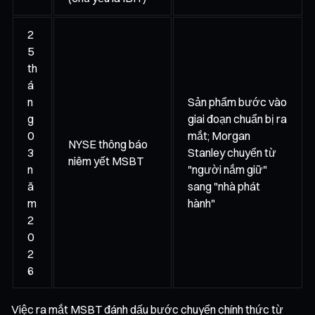
2
5
th
á
n
Sản phẩm bước vào
g
giai đoạn chuẩn bị ra
0
mắt; Morgan
NYSE thông báo
3
Stanley chuyển từ
niêm yết MSBT
n
"người nắm giữ"
ă
sang "nhà phát
m
hành"
2
0
2
6
Việc ra mắt MSBT đánh dấu bước chuyển chính thức từ