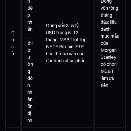
n
Dòng
tiế
vốn ròng
p
tháng
nh
đầu; liệu
Dòng vốn 3–5 tỷ
ận
danh
C
USD trong 6–12
,
mục mẫu
ơ
tháng; MSBT lọt top
thị
của
s
5 ETF Bitcoin; ETF
tr
Morgan
ở
bên thứ ba vẫn dẫn
ư
Stanley
đầu kênh phân phối
ờn
có chọn
g
MSBT
đó
làm ưu
n
tiên
nh
ận
ổn
đị
nh