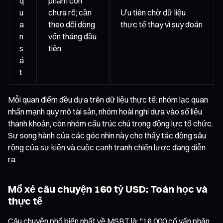
q
phẩm còn
u
chưa rõ; cần
Ưu tiên chờ dữ liệu
a
theo dõi dòng
thực tế thay vì suy đoán
n
vốn tháng đầu
s
tiên
á
t
Mỗi quan điểm đều dựa trên dữ liệu thực tế: nhóm lạc quan
nhấn mạnh quy mô tài sản, nhóm hoài nghi dựa vào số liệu
thanh khoản, còn nhóm cấu trúc chú trọng động lực tổ chức.
Sự song hành của các góc nhìn này cho thấy tác động sâu
rộng của sự kiện và cuộc cạnh tranh chiến lược đang diễn
ra.
Mổ xẻ câu chuyện 160 tỷ USD: Toán học và
thực tế
Câu chuyện phổ biến nhất về MSBT là: "16.000 cố vấn phân