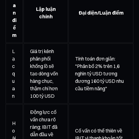
a
Lập luận
n
Đại diện/Luận điểm
chính
đi
ể
m
L
Giá trị kênh
ạ
phân phối
Tính toán đơn giản:
c
khổng lồ sẽ
"Phân bổ 2% trên 1,6
q
tạo dòng vốn
nghìn tỷ USD tương
u
hàng chục,
đương 160 tỷ USD nhu
a
thậm chí hơn
cầu tiềm năng"
n
100 tỷ USD
Động lực cố
vấn chưa rõ
H
ràng; IBIT đã
o
Cố vấn có thể thiên về
dẫn đầu về
ài
IBIT vì thanh khoản tốt