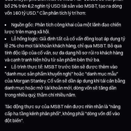
bổ 2% trên 6,2 nghìn tỷ USD tài sản vào MSBT, tạo ra dòng
vốn 160 tỷ USD." Cần phân tích lý trí hơn:
Nguồn gốc: Phân tích công khai của một lãnh đạo chiến
lược trên mạng xã hội.
Lỗ hổng logic: Giả định tất cả cố vấn đồng loạt áp dụng tỷ
lệ 2% cho mọi tài khoản khách hàng, chỉ qua MSBT. Bỏ qua
tính độc lập của cố vấn, sự đa dạng hồ sơ rủi ro khách hàng
và cạnh tranh hiện hữu từ sản phẩm bên thứ ba.
Lộ trình thực tế: MSBT trước tiên sẽ được thêm vào
"danh mục sản phẩm khuyến nghị" hoặc "danh mục mẫu"
của Morgan Stanley. Cố vấn sẽ dần áp dụng khi tái cân bằng
danh mục hoặc mở tài khoản mới, dòng vốn sẽ tăng dần
trong nhiều quý, thậm chí nhiều năm.
Tác động thực sự của MSBT nên được nhìn nhận là "nâng
cấp hạ tầng kênh phân phối", không phải "dòng vốn đổ vào
đột biến".