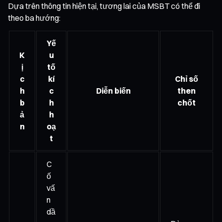
Dựa trên thông tin hiện tại, tương lai của MSBT có thể đi
theo ba hướng:
Yế
K
u
ị
tố
c
kí
Chỉ số
h
c
Diễn biến
then
b
h
chốt
ả
h
n
oạ
t
C
ố
vấ
n
dầ