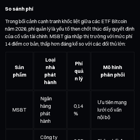
So sánh phí
Trong bối cảnh cạnh tranh khốc liệt giữa các ETF Bitcoin
năm 2026, phí quản lý là yếu tố then chốt thúc đẩy quyết định
của cố vấn tài chính. MSBT gia nhập thị trường với mức phí
14 điểm cơ bản, thấp hơn đáng kể so với các đối thủ lớn:
Loại
Phí
Sản
nhà
Mô hình
quả
phẩm
phát
phân phối
n lý
hành
Ngân
Ưu tiên mạng
hàng
0,14
MSBT
lưới cố vấn
phát
%
nội bộ
hành
Công ty