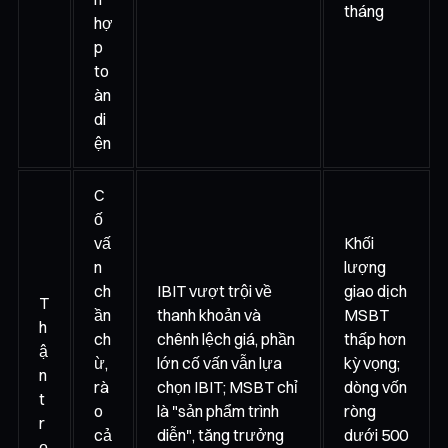
tháng
hợ
p
to
àn
di
ện
C
ố
vấ
Khối
n
lượng
ch
IBIT vượt trội về
giao dịch
T
ần
thanh khoản và
MSBT
h
ch
chênh lệch giá, phần
thấp hơn
ậ
ừ,
lớn cố vấn vẫn lựa
kỳ vọng;
n
rà
chọn IBIT; MSBT chỉ
dòng vốn
t
o
là "sản phẩm trình
ròng
r
cả
diễn", tăng trưởng
dưới 500
ọ