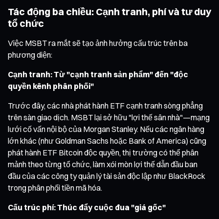
Tác động ba chiều: Cạnh tranh, phí và tư duy
tổ chức
Việc MSBT ra mắt sẽ tạo ảnh hưởng cấu trúc trên ba
phương diện:
Cạnh tranh: Từ "cạnh tranh sản phẩm" đến "độc
quyền kênh phân phối"
Trước đây, các nhà phát hành ETF cạnh tranh sòng phẳng
trên sàn giao dịch. MSBT lại sở hữu "lợi thế sân nhà"—mạng
lưới cố vấn nội bộ của Morgan Stanley. Nếu các ngân hàng
lớn khác (như Goldman Sachs hoặc Bank of America) cũng
phát hành ETF Bitcoin độc quyền, thị trường có thể phân
mảnh theo từng tổ chức, làm xói mòn lợi thế dẫn đầu ban
đầu của các công ty quản lý tài sản độc lập như BlackRock
trong phân phối tiền mã hóa.
Cấu trúc phí: Thúc đẩy cuộc đua "giá gốc"