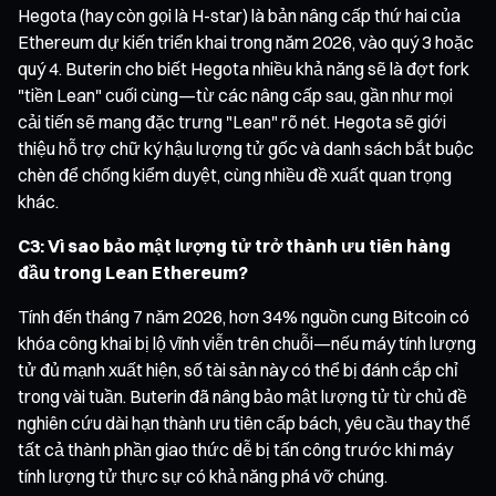
Hegota (hay còn gọi là H-star) là bản nâng cấp thứ hai của
Ethereum dự kiến triển khai trong năm 2026, vào quý 3 hoặc
quý 4. Buterin cho biết Hegota nhiều khả năng sẽ là đợt fork
"tiền Lean" cuối cùng—từ các nâng cấp sau, gần như mọi
cải tiến sẽ mang đặc trưng "Lean" rõ nét. Hegota sẽ giới
thiệu hỗ trợ chữ ký hậu lượng tử gốc và danh sách bắt buộc
chèn để chống kiểm duyệt, cùng nhiều đề xuất quan trọng
khác.
C3: Vì sao bảo mật lượng tử trở thành ưu tiên hàng
đầu trong Lean Ethereum?
Tính đến tháng 7 năm 2026, hơn 34% nguồn cung Bitcoin có
khóa công khai bị lộ vĩnh viễn trên chuỗi—nếu máy tính lượng
tử đủ mạnh xuất hiện, số tài sản này có thể bị đánh cắp chỉ
trong vài tuần. Buterin đã nâng bảo mật lượng tử từ chủ đề
nghiên cứu dài hạn thành ưu tiên cấp bách, yêu cầu thay thế
tất cả thành phần giao thức dễ bị tấn công trước khi máy
tính lượng tử thực sự có khả năng phá vỡ chúng.