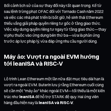
Bối cảnh lịch sử của sự thay đổi này rất quan trọng. Kể từ
sau lệnh trừng phạt OFAC đối với Tornado Cash năm 2022
và việc các nhà phát triển bị bắt giữ, hệ sinh thái Ethereum
thiếu vắng giải pháp quyền riêng tư gốc ở tầng giao thức.
Việc xây dựng quyền riêng tư ngay từ tầng giao thức—thay
vì phụ thuộc vào ứng dụng bên thứ ba—vừa là phản ứng
trước áp lực pháp lý, vừa đáp ứng nhu cầu người dùng.
Máy ảo: Vượt ra ngoài EVM hướng
tới leanISA và RISC-V
Lộ trình Lean Ethereum một lần nữa đặt mục tiêu dài hạn là
vượt ra ngoài EVM. Buterin lưu ý rằng Ethereum cuối cùng
sẽ cần một "máy ảo" khác ngoài EVM—tối thiểu là một kiến
trúc như
leanISA
để hỗ trợ STARK đệ quy. Hai ứng viên
hàng đầu hiện nay là
leanISA và RISC-V
.