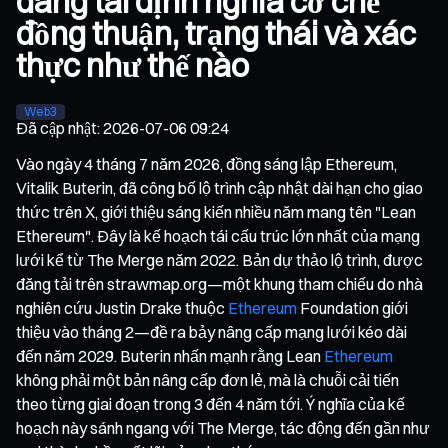
đang tái định nghĩa cơ chế
đồng thuận, trạng thái và xác
thực như thế nào
Web3
Đã cập nhật
:
2026-07-06 09:24
Vào ngày 4 tháng 7 năm 2026, đồng sáng lập Ethereum,
Vitalik Buterin, đã công bố lộ trình cập nhật dài hạn cho giao
thức trên X, giới thiệu sáng kiến nhiều năm mang tên "Lean
Ethereum". Đây là kế hoạch tái cấu trúc lớn nhất của mạng
lưới kể từ The Merge năm 2022. Bản dự thảo lộ trình, được
đăng tải trên strawmap.org—một khung tham chiếu do nhà
nghiên cứu Justin Drake thuộc
Ethereum
Foundation giới
thiệu vào tháng 2—đề ra bảy nâng cấp mạng lưới kéo dài
đến năm 2029. Buterin nhấn mạnh rằng Lean
Ethereum
không phải một bản nâng cấp đơn lẻ, mà là chuỗi cải tiến
theo từng giai đoạn trong 3 đến 4 năm tới. Ý nghĩa của kế
hoạch này sánh ngang với The Merge, tác động đến gần như