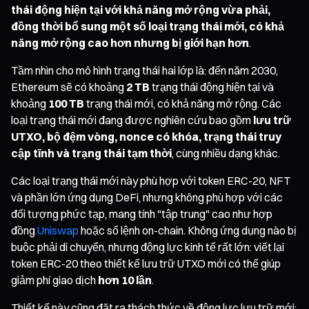
thái động hiện tại với khả năng mở rộng vừa phải,
đồng thời bổ sung một số loại trạng thái mới, có khả
năng mở rộng cao hơn nhưng bị giới hạn hơn
.
Tầm nhìn cho mô hình trạng thái hai lớp là: đến năm 2030,
Ethereum sẽ có khoảng
2 TB
trạng thái động hiện tại và
khoảng
100 TB
trạng thái mới, có khả năng mở rộng. Các
loại trạng thái mới đang được nghiên cứu bao gồm
lưu trữ
UTXO, bộ đệm vòng, nonce có khóa, trạng thái truy
cập tĩnh và trạng thái tạm thời
, cùng nhiều dạng khác.
Các loại trạng thái mới này phù hợp với token ERC-20, NFT
và phần lớn ứng dụng DeFi, nhưng không phù hợp với các
đối tượng phức tạp, mang tính "tập trung" cao như hợp
đồng
Uniswap
hoặc sổ lệnh on-chain. Không ứng dụng nào bị
buộc phải di chuyển, nhưng động lực kinh tế rất lớn: viết lại
token ERC-20 theo thiết kế lưu trữ UTXO mới có thể giúp
giảm phí giao dịch
hơn 10 lần
.
Thiết kế này cũng đặt ra thách thức về động lực lưu trữ mới: