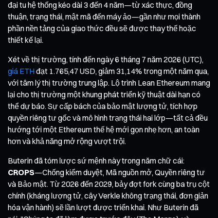
đại tu hệ thống kéo dài 3 đến 4 năm—từ xác thực, đồng
thuận, trạng thái, mật mã đến máy ảo—gần như mọi thành
phần nền tảng của giao thức đều sẽ được thay thế hoặc
thiết kế lại.
Xét về thị trường, tính đến ngày 6 tháng 7 năm 2026 (UTC),
giá ETH
đạt 1.765,47 USD, giảm 31,14% trong một năm qua,
với tâm lý thị trường trung lập. Lộ trình Lean Ethereum mang
lại cho thị trường một khung phát triển kỹ thuật dài hạn có
thể dự báo. Sự cấp bách của bảo mật lượng tử, tích hợp
quyền riêng tư gốc và mô hình trạng thái hai lớp—tất cả đều
hướng tới một Ethereum thế hệ mới gọn nhẹ hơn, an toàn
hơn và khả năng mở rộng vượt trội.
Buterin đã tóm lược sứ mệnh này trong năm chữ cái:
CROPS
—Chống kiểm duyệt, Mã nguồn mở, Quyền riêng tư
và Bảo mật. Từ 2026 đến 2029, bảy đợt fork cùng ba trụ cột
chính (kháng lượng tử, cây Verkle không trạng thái, đơn giản
hóa vận hành) sẽ lần lượt được triển khai. Như Buterin đã