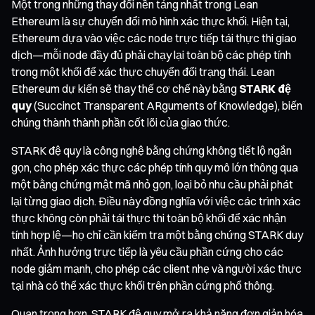
Một trong những thay đổi nền tảng nhất trong Lean
Ethereum là sự chuyển đổi mô hình xác thực khối. Hiện tại,
Ethereum dựa vào việc các node trực tiếp tái thực thi giao
dịch—mỗi node đầy đủ phải chạy lại toàn bộ các phép tính
trong một khối để xác thực chuyển đổi trạng thái. Lean
Ethereum dự kiến sẽ thay thế cơ chế này bằng
STARK đệ
quy
(Succinct Transparent ARguments of Knowledge), biến
chúng thành thành phần cốt lõi của giao thức.
STARK đệ quy là công nghệ bằng chứng không tiết lộ ngắn
gọn, cho phép xác thực các phép tính quy mô lớn thông qua
một bằng chứng mật mã nhỏ gọn, loại bỏ nhu cầu phải phát
lại từng giao dịch. Điều này đồng nghĩa với việc các trình xác
thực không còn phải tái thực thi toàn bộ khối để xác nhận
tính hợp lệ—họ chỉ cần kiểm tra một bằng chứng STARK duy
nhất. Ảnh hưởng trực tiếp là yêu cầu phần cứng cho các
node giảm mạnh, cho phép các client nhẹ và người xác thực
tại nhà có thể xác thực khối trên phần cứng phổ thông.
Quan trọng hơn, STARK đệ quy mở ra khả năng đơn giản hóa