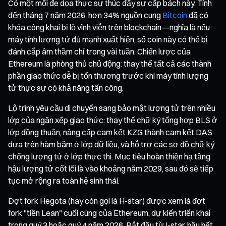
Có một mối đe dọa thực sự thúc đẩy sự cấp bách này. Tính
đến tháng 7 năm 2026, hơn 34% nguồn cung
Bitcoin
đã có
khóa công khai bị lộ vĩnh viễn trên blockchain—nghĩa là nếu
máy tính lượng tử đủ mạnh xuất hiện, số coin này có thể bị
đánh cắp âm thầm chỉ trong vài tuần. Chiến lược của
Ethereum là phòng thủ chủ động: thay thế tất cả các thành
phần giao thức dễ bị tổn thương trước khi máy tính lượng
tử thực sự có khả năng tấn công.
Lộ trình yêu cầu di chuyển sang bảo mật lượng tử trên nhiều
lớp của ngăn xếp giao thức: thay thế chữ ký tổng hợp BLS ở
lớp đồng thuận, nâng cấp cam kết KZG thành cam kết DAS
dựa trên hàm băm ở lớp dữ liệu, và hỗ trợ các sơ đồ chữ ký
chống lượng tử ở lớp thực thi. Mục tiêu hoàn thiện hạ tầng
hậu lượng tử cốt lõi là vào khoảng năm 2029, sau đó sẽ tiếp
tục mở rộng ra toàn hệ sinh thái.
Đợt fork Hegota (hay còn gọi là H-star) được xem là đợt
fork "tiền Lean" cuối cùng của Ethereum, dự kiến triển khai
trong quý 3 hoặc quý 4 năm 2026. Bắt đầu từ I-star, hầu hết