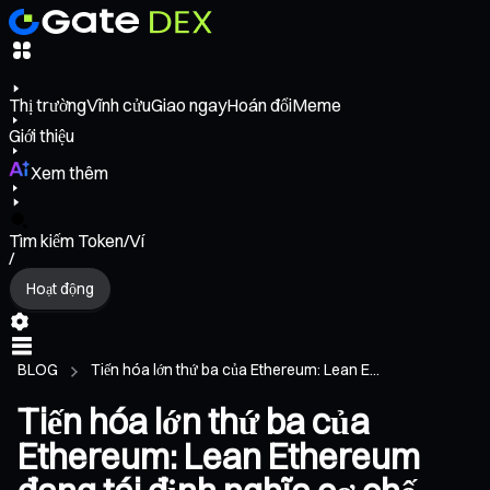
Thị trường
Vĩnh cửu
Giao ngay
Hoán đổi
Meme
Giới thiệu
Xem thêm
Tìm kiếm Token/Ví
/
Hoạt động
BLOG
Tiến hóa lớn thứ ba của Ethereum: Lean E...
Tiến hóa lớn thứ ba của
Ethereum: Lean Ethereum