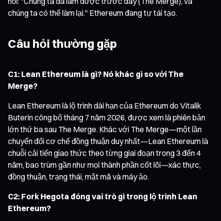
nói: "Chúng ta đã làm được trước đây (The Merge), và
chúng ta có thể làm lại." Ethereum đang tự tái tạo.
Câu hỏi thường gặp
C1: Lean Ethereum là gì? Nó khác gì so với The
Merge?
Lean Ethereum là lộ trình dài hạn của Ethereum do Vitalik
Buterin công bố tháng 7 năm 2026, được xem là phiên bản
lớn thứ ba sau The Merge. Khác với The Merge—một lần
chuyển đổi cơ chế đồng thuận duy nhất—Lean Ethereum là
chuỗi cải tiến giao thức theo từng giai đoạn trong 3 đến 4
năm, bao trùm gần như mọi thành phần cốt lõi—xác thực,
đồng thuận, trạng thái, mật mã và máy ảo.
C2: Fork Hegota đóng vai trò gì trong lộ trình Lean
Ethereum?