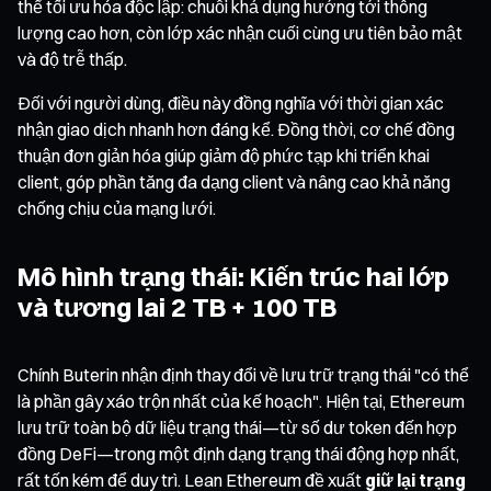
thể tối ưu hóa độc lập: chuỗi khả dụng hướng tới thông
lượng cao hơn, còn lớp xác nhận cuối cùng ưu tiên bảo mật
và độ trễ thấp.
Đối với người dùng, điều này đồng nghĩa với thời gian xác
nhận giao dịch nhanh hơn đáng kể. Đồng thời, cơ chế đồng
thuận đơn giản hóa giúp giảm độ phức tạp khi triển khai
client, góp phần tăng đa dạng client và nâng cao khả năng
chống chịu của mạng lưới.
Mô hình trạng thái: Kiến trúc hai lớp
và tương lai 2 TB + 100 TB
Chính Buterin nhận định thay đổi về lưu trữ trạng thái "có thể
là phần gây xáo trộn nhất của kế hoạch". Hiện tại, Ethereum
lưu trữ toàn bộ dữ liệu trạng thái—từ số dư token đến hợp
đồng DeFi—trong một định dạng trạng thái động hợp nhất,
rất tốn kém để duy trì. Lean Ethereum đề xuất
giữ lại trạng