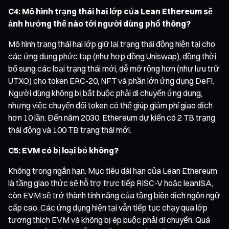
C4: Mô hình trạng thái hai lớp của Lean Ethereum sẽ
ảnh hưởng thế nào tới người dùng phổ thông?
Mô hình trạng thái hai lớp giữ lại trạng thái động hiện tại cho
các ứng dụng phức tạp (như hợp đồng Uniswap), đồng thời
bổ sung các loại trạng thái mới, dễ mở rộng hơn (như lưu trữ
UTXO) cho token ERC-20, NFT và phần lớn ứng dụng DeFi.
Người dùng không bị bắt buộc phải di chuyển ứng dụng,
nhưng việc chuyển đổi token có thể giúp giảm phí giao dịch
hơn 10 lần. Đến năm 2030, Ethereum dự kiến có 2 TB trạng
thái động và 100 TB trạng thái mới.
C5: EVM có bị loại bỏ không?
Không trong ngắn hạn. Mục tiêu dài hạn của Lean Ethereum
là tầng giao thức sẽ hỗ trợ trực tiếp RISC-V hoặc leanISA,
còn EVM sẽ trở thành tính năng của tầng biên dịch ngôn ngữ
cấp cao. Các ứng dụng hiện tại vẫn tiếp tục chạy qua lớp
tương thích EVM và không bị ép buộc phải di chuyển. Quá