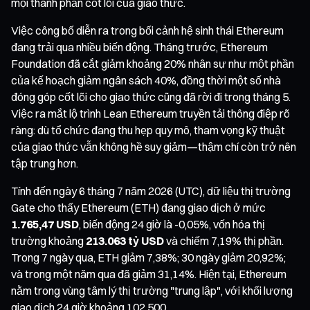
mọi thành phần cốt lõi của giao thức.
Việc công bố diễn ra trong bối cảnh hệ sinh thái Ethereum
đang trải qua nhiều biến động. Tháng trước, Ethereum
Foundation đã cắt giảm khoảng 20% nhân sự như một phần
của kế hoạch giảm ngân sách 40%, đồng thời một số nhà
đóng góp cốt lõi cho giao thức cũng đã rời đi trong tháng 5.
Việc ra mắt lộ trình Lean Ethereum truyền tải thông điệp rõ
ràng: dù tổ chức đang thu hẹp quy mô, tham vọng kỹ thuật
của giao thức vẫn không hề suy giảm—thậm chí còn trở nên
tập trung hơn.
Tính đến ngày 6 tháng 7 năm 2026 (UTC), dữ liệu thị trường
Gate cho thấy Ethereum (ETH) đang giao dịch ở mức
1.765,47 USD
, biến động 24 giờ là -0,05%, vốn hóa thị
trường khoảng
213.063 tỷ USD
và chiếm 7,19% thị phần.
Trong 7 ngày qua, ETH giảm 7,38%; 30 ngày giảm 20,92%;
và trong một năm qua đã giảm 31,14%. Hiện tại, Ethereum
nằm trong vùng tâm lý thị trường "trung lập", với khối lượng
giao dịch 24 giờ khoảng 102.500.