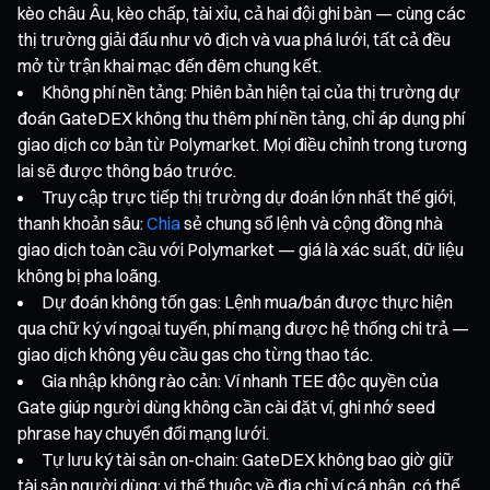
kèo châu Âu, kèo chấp, tài xỉu, cả hai đội ghi bàn — cùng các
thị trường giải đấu như vô địch và vua phá lưới, tất cả đều
mở từ trận khai mạc đến đêm chung kết.
Không phí nền tảng: Phiên bản hiện tại của thị trường dự
đoán GateDEX không thu thêm phí nền tảng, chỉ áp dụng phí
giao dịch cơ bản từ Polymarket. Mọi điều chỉnh trong tương
lai sẽ được thông báo trước.
Truy cập trực tiếp thị trường dự đoán lớn nhất thế giới,
thanh khoản sâu:
Chia
sẻ chung sổ lệnh và cộng đồng nhà
giao dịch toàn cầu với Polymarket — giá là xác suất, dữ liệu
không bị pha loãng.
Dự đoán không tốn gas: Lệnh mua/bán được thực hiện
qua chữ ký ví ngoại tuyến, phí mạng được hệ thống chi trả —
giao dịch không yêu cầu gas cho từng thao tác.
Gia nhập không rào cản: Ví nhanh TEE độc quyền của
Gate giúp người dùng không cần cài đặt ví, ghi nhớ seed
phrase hay chuyển đổi mạng lưới.
Tự lưu ký tài sản on-chain: GateDEX không bao giờ giữ
tài sản người dùng; vị thế thuộc về địa chỉ ví cá nhân, có thể