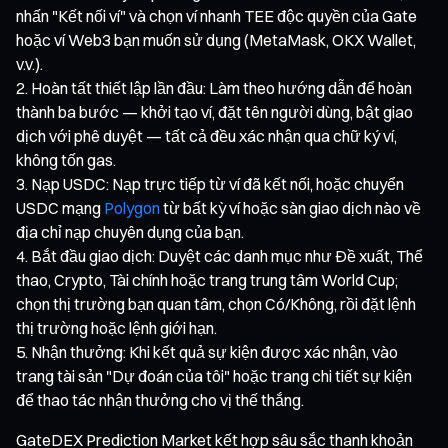
nhấn "Kết nối ví" và chọn ví nhanh TEE độc quyền của Gate
hoặc ví Web3 bạn muốn sử dụng (MetaMask, OKX Wallet,
v.v.).
Hoàn tất thiết lập lần đầu: Làm theo hướng dẫn để hoàn
thành ba bước — khởi tạo ví, đặt tên người dùng, bật giao
dịch với phê duyệt — tất cả đều xác nhận qua chữ ký ví,
không tốn gas.
Nạp USDC: Nạp trực tiếp từ ví đã kết nối, hoặc chuyển
USDC mạng
Polygon
từ bất kỳ ví hoặc sàn giao dịch nào về
địa chỉ nạp chuyên dụng của bạn.
Bắt đầu giao dịch: Duyệt các danh mục như Đề xuất, Thể
thao, Crypto, Tài chính hoặc trang trung tâm World Cup;
chọn thị trường bạn quan tâm, chọn Có/Không, rồi đặt lệnh
thị trường hoặc lệnh giới hạn.
Nhận thưởng: Khi kết quả sự kiện được xác nhận, vào
trang tài sản "Dự đoán của tôi" hoặc trang chi tiết sự kiện
để thao tác nhận thưởng cho vị thế thắng.
GateDEX Prediction Market kết hợp sâu sắc thanh khoản