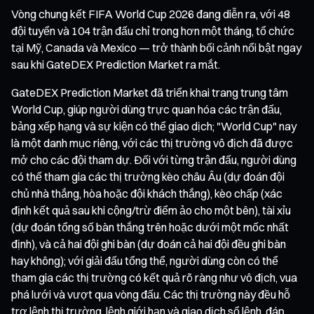
Vòng chung kết FIFA World Cup 2026 đang diễn ra, với 48
đội tuyển và 104 trận đấu chỉ trong hơn một tháng, tổ chức
tại Mỹ, Canada và Mexico — trở thành bối cảnh nổi bật ngay
sau khi GateDEX Prediction Market ra mắt.
GateDEX Prediction Market đã triển khai trang trung tâm
World Cup, giúp người dùng trực quan hóa các trận đấu,
bảng xếp hạng và sự kiện có thể giao dịch; "World Cup" nay
là một danh mục riêng, với các thị trường vô địch đã được
mở cho các đội tham dự. Đối với từng trận đấu, người dùng
có thể tham gia các thị trường kèo châu Âu (dự đoán đội
chủ nhà thắng, hòa hoặc đội khách thắng), kèo chấp (xác
định kết quả sau khi cộng/trừ điểm ảo cho một bên), tài xỉu
(dự đoán tổng số bàn thắng trên hoặc dưới một mốc nhất
định), và cả hai đội ghi bàn (dự đoán cả hai đội đều ghi bàn
hay không); với giải đấu tổng thể, người dùng còn có thể
tham gia các thị trường có kết quả rõ ràng như vô địch, vua
phá lưới và vượt qua vòng đấu. Các thị trường này đều hỗ
trợ lệnh thị trường, lệnh giới hạn và giao dịch sổ lệnh, đáp