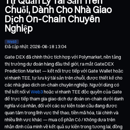
Tự Quản Lý Tài Sản Trên
Chuỗi, Dành Cho Nhà Giao
Dịch On-Chain Chuyên
Nghiệp
Web3
Đã cập nhật
:
2026-06-18 13:04
Gate DEX đã chính thức tích hợp với Polymarket, nền tảng
thị trường dự đoán hàng đầu thế giới, ra mắt GateDEX
Prediction Market — kết nối trực tiếp với Gate Wallet hoặc
ví nhanh TEE, tự lưu ký tài sản trên chuỗi, được thiết kế cho
các nhà giao dịch on-chain chuyên nghiệp. Người dùng có
thể kết nối ví
Web3
hoặc ví nhanh TEE độc quyền của Gate
để trực tiếp tham gia giao dịch dự đoán on-chain dưới danh
nghĩa ví cá nhân, đối với các sự kiện toàn cầu đang được
quan tâm trong lĩnh vực thể thao, tiền mã hóa, tài chính và
nhiều lĩnh vực khác — mua cổ phần Có / Không dựa trên
nhận định của mình về kết quả sự kiện trong tương lai, đồng