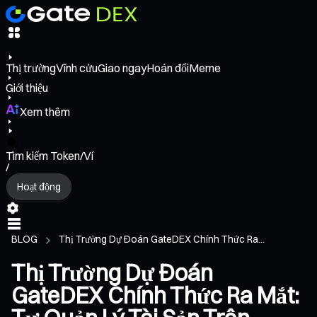
Thị trường
Vĩnh cửu
Giao ngay
Hoán đổi
Meme
Giới thiệu
Xem thêm
Tìm kiếm Token/Ví
/
Hoạt động
BLOG
Thị Trường Dự Đoán GateDEX Chính Thức Ra...
Thị Trường Dự Đoán
GateDEX Chính Thức Ra Mắt: