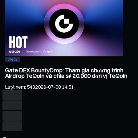
Web3
Gate DEX BountyDrop: Tham gia chương trình
Airdrop TeQoin và chia sẻ 20.000 đơn vị TeQoin
Lượt xem
:
543
2026-07-08 14:51