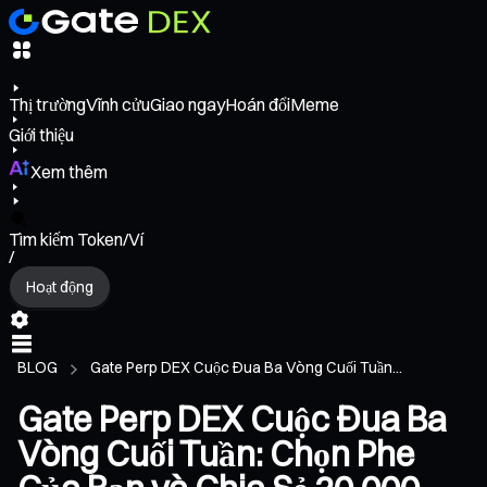
Thị trường
Vĩnh cửu
Giao ngay
Hoán đổi
Meme
Giới thiệu
Xem thêm
Tìm kiếm Token/Ví
/
Hoạt động
BLOG
Gate Perp DEX Cuộc Đua Ba Vòng Cuối Tuần...
Gate Perp DEX Cuộc Đua Ba
Vòng Cuối Tuần: Chọn Phe