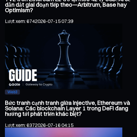
dẫn dắt giai đoạn tiếp theo—Arbitrum, Base hay
Optimism?
Lượt xem
:
674
2026-07-15 07:39
Web3
Bức tranh cạnh tranh giữa Injective, Ethereum và
Solana: Các blockchain Layer 1 trong DeFi đang
hướng tới phát triển khác biệt?
Lượt xem
:
637
2026-07-16 04:15