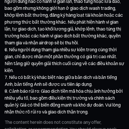
người dùng nào có hành vi gian lận, thao túng hoặc lừa đảo,
bao gồm nhưng không giới hạn ở giao dịch wash trading,
khớp lệnh bất thường, đăng ký hàng loạt tài khoản hoặc các
phương thức bất thường khác. Nếu phát hiện hành vi gian
lận, tự giao dịch, tạo khối lượng giả, khớp lệnh, thao túng thị
trường hoặc các hành vi giao dịch bất thường khác, quyền
tham gia và nhận airdrop sẽ bị thu hồi.
Nếu người dùng tham gia nhiều sự kiện trong cùng thời
gian, chỉ được nhận một phần thưởng có giá trị cao nhất.
Nền tảng giữ quyền giải thích cuối cùng về các điều khoản sự
kiện.
Nếu có bất kỳ khác biệt nào giữa bản dịch và bản tiếng
Anh, bản tiếng Anh sẽ được ưu tiên áp dụng.
Cảnh báo rủi ro: Giao dịch tiền mã hóa chịu ảnh hưởng bởi
nhiều yếu tố, bao gồm điều kiện thị trường và chính sách
quản lý. Giá có thể biến động mạnh và khó dự đoán. Vui lòng
nhận thức rõ rủi ro và giao dịch thận trọng.
The content herein does not constitute any offer,
solicitation, or recommendation. You should always seek