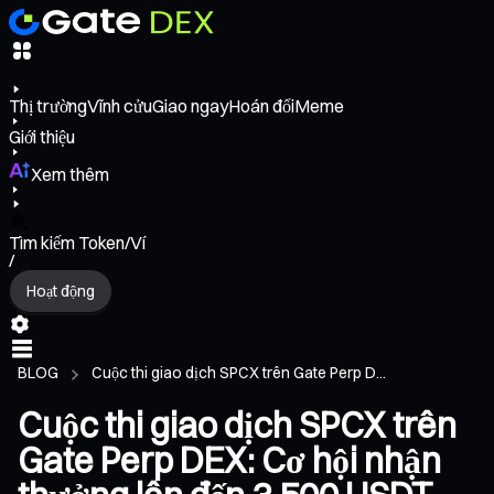
Thị trường
Vĩnh cửu
Giao ngay
Hoán đổi
Meme
Giới thiệu
Xem thêm
Tìm kiếm Token/Ví
/
Hoạt động
BLOG
Cuộc thi giao dịch SPCX trên Gate Perp D...
Cuộc thi giao dịch SPCX trên
Gate Perp DEX: Cơ hội nhận