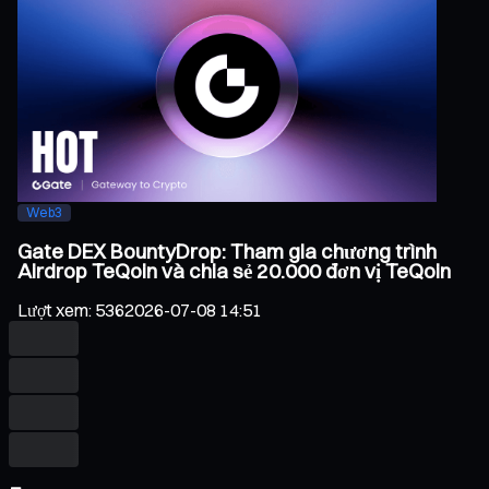
Web3
Gate DEX BountyDrop: Tham gia chương trình
Airdrop TeQoin và chia sẻ 20.000 đơn vị TeQoin
Lượt xem
:
536
2026-07-08 14:51