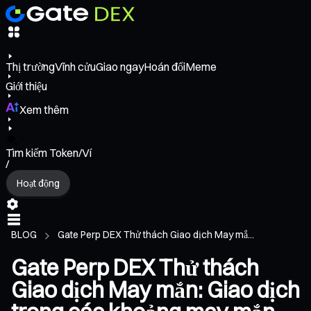
Thị trường
Vĩnh cửu
Giao ngay
Hoán đổi
Meme
Giới thiệu
Xem thêm
Tìm kiếm Token/Ví
/
Hoạt động
BLOG
Gate Perp DEX Thử thách Giao dịch May mắ...
Gate Perp DEX Thử thách
Giao dịch May mắn: Giao dịch