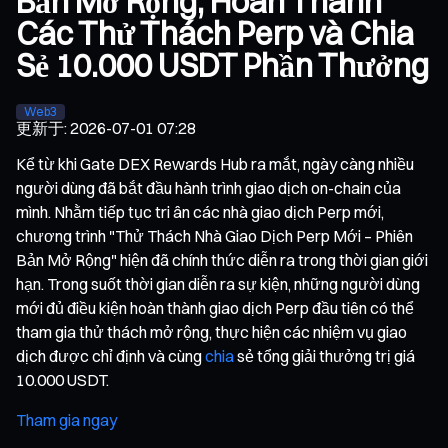
Bản Mở Rộng, Hoàn Thành
Các Thử Thách Perp và Chia
Sẻ 10.000 USDT Phần Thưởng
Web3
更新于
:
2026-07-01 07:28
Kể từ khi Gate DEX Rewards Hub ra mắt, ngày càng nhiều
người dùng đã bắt đầu hành trình giao dịch on-chain của
mình. Nhằm tiếp tục tri ân các nhà giao dịch Perp mới,
chương trình "Thử Thách Nhà Giao Dịch Perp Mới – Phiên
Bản Mở Rộng" hiện đã chính thức diễn ra trong thời gian giới
hạn. Trong suốt thời gian diễn ra sự kiện, những người dùng
mới đủ điều kiện hoàn thành giao dịch Perp đầu tiên có thể
tham gia thử thách mở rộng, thực hiện các nhiệm vụ giao
dịch được chỉ định và cùng
chia
sẻ tổng giải thưởng trị giá
10.000 USDT.
Tham gia ngay