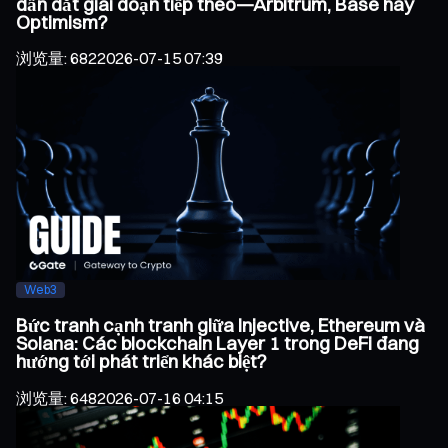
dẫn dắt giai đoạn tiếp theo—Arbitrum, Base hay
Optimism?
浏览量
:
682
2026-07-15 07:39
Web3
Bức tranh cạnh tranh giữa Injective, Ethereum và
Solana: Các blockchain Layer 1 trong DeFi đang
hướng tới phát triển khác biệt?
浏览量
:
648
2026-07-16 04:15