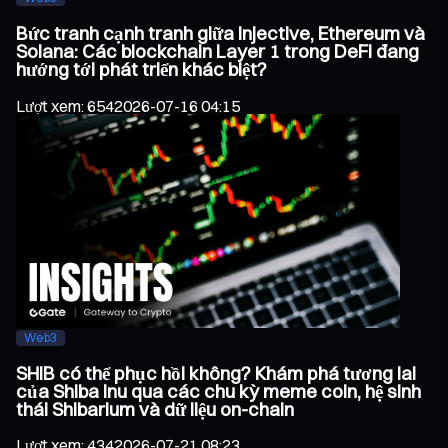
Bức tranh cạnh tranh giữa Injective, Ethereum và
Solana: Các blockchain Layer 1 trong DeFi đang
hướng tới phát triển khác biệt?
Lượt xem
:
654
2026-07-16 04:15
Web3
SHIB có thể phục hồi không? Khám phá tương lai
của Shiba Inu qua các chu kỳ meme coin, hệ sinh
thái Shibarium và dữ liệu on-chain
Lượt xem
:
434
2026-07-21 08:23