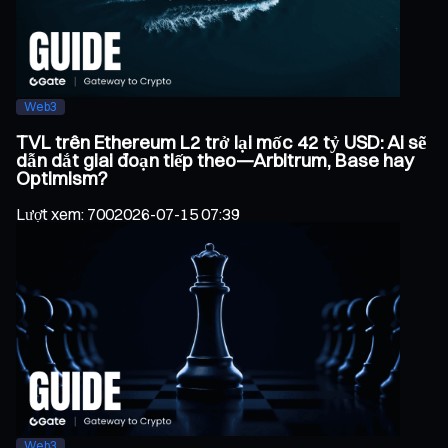
Web3
TVL trên Ethereum L2 trở lại mốc 42 tỷ USD: Ai sẽ
dẫn dắt giai đoạn tiếp theo—Arbitrum, Base hay
Optimism?
Lượt xem
:
700
2026-07-15 07:39
Web3