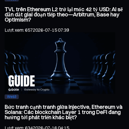
TVL trên Ethereum L2 trở lại mốc 42 tỷ USD: Ai sẽ
dẫn dắt giai đoạn tiếp theo—Arbitrum, Base hay
Optimism?
Lượt xem
:
657
2026-07-15 07:39
Web3
Bức tranh cạnh tranh giữa Injective, Ethereum và
Solana: Các blockchain Layer 1 trong DeFi đang
hướng tới phát triển khác biệt?
Lượt xem
:
634
2026-07-16 04:15