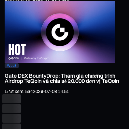
Web3
Gate DEX BountyDrop: Tham gia chương trình
Airdrop TeQoin và chia sẻ 20.000 đơn vị TeQoin
Lượt xem
:
534
2026-07-08 14:51