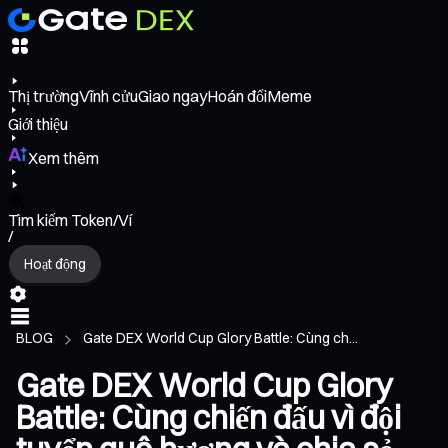
Thị trường
Vĩnh cửu
Giao ngay
Hoán đổi
Meme
Giới thiệu
Xem thêm
Tìm kiếm Token/Ví
/
Hoạt động
BLOG
Gate DEX World Cup Glory Battle: Cùng ch...
Gate DEX World Cup Glory
Battle: Cùng chiến đấu vì đội