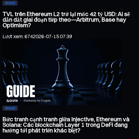
Web3
TVL trên Ethereum L2 trở lại mốc 42 tỷ USD: Ai sẽ
dẫn dắt giai đoạn tiếp theo—Arbitrum, Base hay
Optimism?
Lượt xem
:
674
2026-07-15 07:39
Web3
Bức tranh cạnh tranh giữa Injective, Ethereum và
Solana: Các blockchain Layer 1 trong DeFi đang
hướng tới phát triển khác biệt?