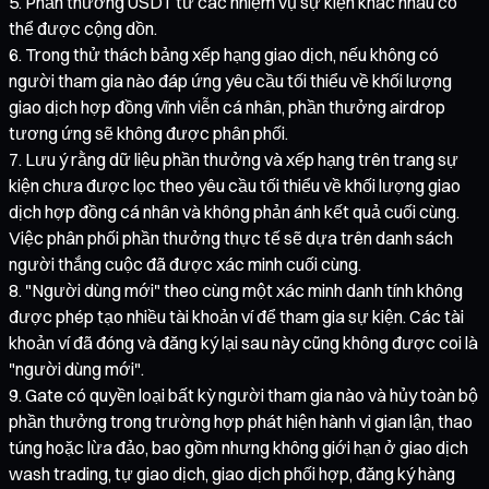
Phần thưởng USDT từ các nhiệm vụ sự kiện khác nhau có
thể được cộng dồn.
Trong thử thách bảng xếp hạng giao dịch, nếu không có
người tham gia nào đáp ứng yêu cầu tối thiểu về khối lượng
giao dịch hợp đồng vĩnh viễn cá nhân, phần thưởng airdrop
tương ứng sẽ không được phân phối.
Lưu ý rằng dữ liệu phần thưởng và xếp hạng trên trang sự
kiện chưa được lọc theo yêu cầu tối thiểu về khối lượng giao
dịch hợp đồng cá nhân và không phản ánh kết quả cuối cùng.
Việc phân phối phần thưởng thực tế sẽ dựa trên danh sách
người thắng cuộc đã được xác minh cuối cùng.
"Người dùng mới" theo cùng một xác minh danh tính không
được phép tạo nhiều tài khoản ví để tham gia sự kiện. Các tài
khoản ví đã đóng và đăng ký lại sau này cũng không được coi là
"người dùng mới".
Gate có quyền loại bất kỳ người tham gia nào và hủy toàn bộ
phần thưởng trong trường hợp phát hiện hành vi gian lận, thao
túng hoặc lừa đảo, bao gồm nhưng không giới hạn ở giao dịch
wash trading, tự giao dịch, giao dịch phối hợp, đăng ký hàng