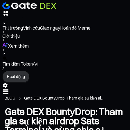
Thị trường
Vĩnh cửu
Giao ngay
Hoán đổi
Meme
Giới thiệu
Xem thêm
Tìm kiếm Token/Ví
/
Hoạt động
BLOG
Gate DEX BountyDrop: Tham gia sự kiện ai...
Gate DEX BountyDrop: Tham
gia sự kiện airdrop Sats