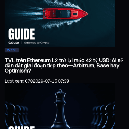
Web3
TVL trên Ethereum L2 trở lại mốc 42 tỷ USD: Ai sẽ
dẫn dắt giai đoạn tiếp theo—Arbitrum, Base hay
Optimism?
Lượt xem
:
678
2026-07-15 07:39