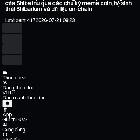
của Shiba Inu qua các chu kỳ meme coin, hệ sinh
thái Shibarium và dữ liệu on-chain
Lượt xem
:
417
2026-07-21 08:23
Theo dõi ví
Đang theo dõi
Vị thế
Danh sách theo dõi
App
Giới thiệu về
Cộng đồng
Phản hồi