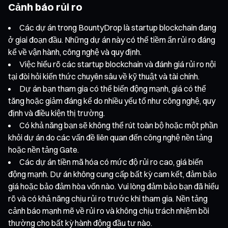
Cảnh báo rủi ro
Các dự án trong BountyDrop là startup blockchain đang
ở giai đoạn đầu. Những dự án này có thể tiềm ẩn rủi ro đáng
kể về vận hành, công nghệ và quy định.
Việc hiểu rõ các startup blockchain và đánh giá rủi ro nội
tại đòi hỏi kiến thức chuyên sâu về kỹ thuật và tài chính.
Dự án bạn tham gia có thể biến động mạnh, giá có thể
tăng hoặc giảm đáng kể do nhiều yếu tố như công nghệ, quy
định và điều kiện thị trường.
Có khả năng bạn sẽ không thể rút toàn bộ hoặc một phần
khỏi dự án do các vấn đề liên quan đến công nghệ nền tảng
hoặc nền tảng Gate.
Các dự án tiền mã hóa có mức độ rủi ro cao, giá biến
động mạnh. Dự án không cung cấp bất kỳ cam kết, đảm bảo
giá hoặc bảo đảm hòa vốn nào. Vui lòng đảm bảo bạn đã hiểu
rõ và có khả năng chịu rủi ro trước khi tham gia. Nền tảng
cảnh báo mạnh mẽ về rủi ro và không chịu trách nhiệm bồi
thường cho bất kỳ hành động đầu tư nào.