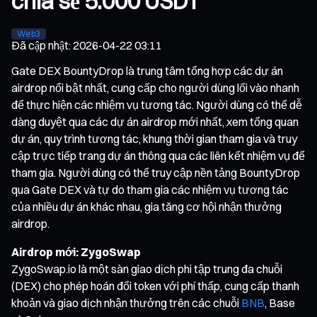
chia sẻ 5.000 USDT
Web3
Đã cập nhật
:
2026-04-22 03:11
Gate DEX BountyDrop là trung tâm tổng hợp các dự án
airdrop nổi bật nhất, cung cấp cho người dùng lối vào nhanh
để thực hiện các nhiệm vụ tương tác. Người dùng có thể dễ
dàng duyệt qua các dự án airdrop mới nhất, xem tổng quan
dự án, quy trình tương tác, khung thời gian tham gia và truy
cập trực tiếp trang dự án thông qua các liên kết nhiệm vụ để
tham gia. Người dùng có thể truy cập nền tảng BountyDrop
qua Gate DEX và tự do tham gia các nhiệm vụ tương tác
của nhiều dự án khác nhau, gia tăng cơ hội nhận thưởng
airdrop.
Airdrop mới: ZygoSwap
ZygoSwap.io là một sàn giao dịch phi tập trung đa chuỗi
(DEX) cho phép hoán đổi token với phí thấp, cung cấp thanh
khoản và giao dịch nhận thưởng trên các chuỗi
BNB
, Base