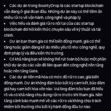
Các dự án trong BountyDrop là các startup blockchain
vẫn đang ở giai đoạn đầu. Những dự án này có thể tiềm ẩn
nhiều rủi ro về vận hành, công nghệ và pháp lý.
Việc hiểu và đánh giá rủi ro nội tại của các startup
blockchain đòi hỏi kiến thức chuyên sâu về kỹ thuật và tài
chính.
Dự án bạn tham gia có thể biến động mạnh, giá có thể
tăng hoặc giảm đáng kể do nhiều yếu tố như công nghệ, quy
định pháp lý và điều kiện thị trường.
Có khả năng bạn sẽ không thể rút toàn bộ hoặc một phần
khỏi dự án do các vấn đề liên quan đến công nghệ nền tảng
hoặc nền tảng Gate.
Các dự án tiền mã hóa có mức độ rủi ro cao, giá biến
động mạnh. Dự án không đảm bảo bất kỳ cam kết, bảo đảm
giá hay cam kết hòa vốn nào. Vui lòng đảm bảo bạn đã hiểu
rõ và có khả năng chịu đựng rủi ro trước khi tham gia. Nền
tảng cảnh báo mạnh mẽ về các rủi ro và không chịu trách
nhiệm bồi thường cho bất kỳ hành động đầu tư nào.