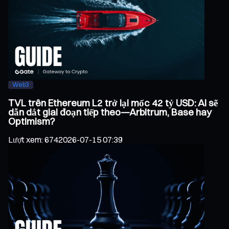
Web3
TVL trên Ethereum L2 trở lại mốc 42 tỷ USD: Ai sẽ
dẫn dắt giai đoạn tiếp theo—Arbitrum, Base hay
Optimism?
Lượt xem
:
674
2026-07-15 07:39