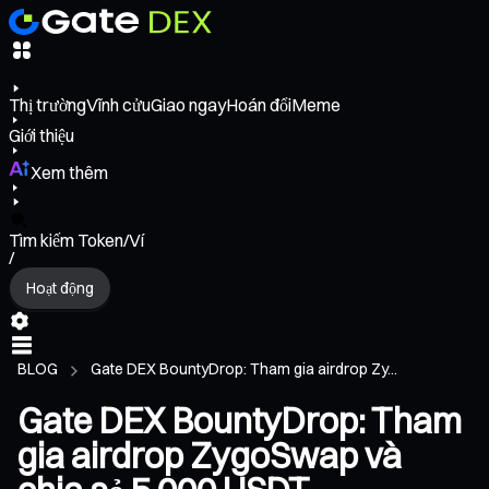
Thị trường
Vĩnh cửu
Giao ngay
Hoán đổi
Meme
Giới thiệu
Xem thêm
Tìm kiếm Token/Ví
/
Hoạt động
BLOG
Gate DEX BountyDrop: Tham gia airdrop Zy...
Gate DEX BountyDrop: Tham
gia airdrop ZygoSwap và