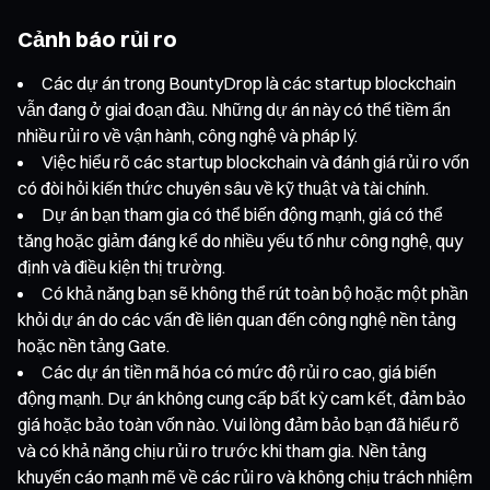
Cảnh báo rủi ro
Các dự án trong BountyDrop là các startup blockchain
vẫn đang ở giai đoạn đầu. Những dự án này có thể tiềm ẩn
nhiều rủi ro về vận hành, công nghệ và pháp lý.
Việc hiểu rõ các startup blockchain và đánh giá rủi ro vốn
có đòi hỏi kiến thức chuyên sâu về kỹ thuật và tài chính.
Dự án bạn tham gia có thể biến động mạnh, giá có thể
tăng hoặc giảm đáng kể do nhiều yếu tố như công nghệ, quy
định và điều kiện thị trường.
Có khả năng bạn sẽ không thể rút toàn bộ hoặc một phần
khỏi dự án do các vấn đề liên quan đến công nghệ nền tảng
hoặc nền tảng Gate.
Các dự án tiền mã hóa có mức độ rủi ro cao, giá biến
động mạnh. Dự án không cung cấp bất kỳ cam kết, đảm bảo
giá hoặc bảo toàn vốn nào. Vui lòng đảm bảo bạn đã hiểu rõ
và có khả năng chịu rủi ro trước khi tham gia. Nền tảng
khuyến cáo mạnh mẽ về các rủi ro và không chịu trách nhiệm