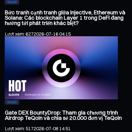
Web3
Bức tranh cạnh tranh giữa Injective, Ethereum và
Solana: Các blockchain Layer 1 trong DeFi đang
hướng tới phát triển khác biệt?
Lượt xem
:
627
2026-07-16 04:15
Web3
Gate DEX BountyDrop: Tham gia chương trình
Airdrop TeQoin và chia sẻ 20.000 đơn vị TeQoin
Lượt xem
:
517
2026-07-08 14:51