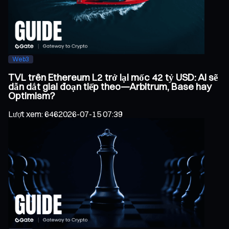
Web3
TVL trên Ethereum L2 trở lại mốc 42 tỷ USD: Ai sẽ
dẫn dắt giai đoạn tiếp theo—Arbitrum, Base hay
Optimism?
Lượt xem
:
646
2026-07-15 07:39