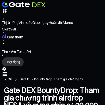
Thị trường
Vĩnh cửu
Giao ngay
Hoán đổi
Meme
Giới thiệu
Xem thêm
Tìm kiếm Token/Ví
/
Hoạt động
BLOG
Gate DEX BountyDrop: Tham gia chương trì...
Gate DEX BountyDrop: Tham
gia chương trình airdrop