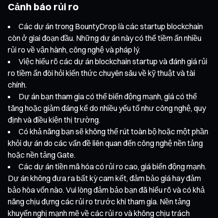
Cảnh báo rủi ro
Các dự án trong BountyDrop là các startup blockchain
còn ở giai đoạn đầu. Những dự án này có thể tiềm ẩn nhiều
rủi ro về vận hành, công nghệ và pháp lý.
Việc hiểu rõ các dự án blockchain startup và đánh giá rủi
ro tiềm ẩn đòi hỏi kiến thức chuyên sâu về kỹ thuật và tài
chính.
Dự án bạn tham gia có thể biến động mạnh, giá có thể
tăng hoặc giảm đáng kể do nhiều yếu tố như công nghệ, quy
định và điều kiện thị trường.
Có khả năng bạn sẽ không thể rút toàn bộ hoặc một phần
khỏi dự án do các vấn đề liên quan đến công nghệ nền tảng
hoặc nền tảng Gate.
Các dự án tiền mã hóa có rủi ro cao, giá biến động mạnh.
Dự án không đưa ra bất kỳ cam kết, đảm bảo giá hay đảm
bảo hòa vốn nào. Vui lòng đảm bảo bạn đã hiểu rõ và có khả
năng chịu đựng các rủi ro trước khi tham gia. Nền tảng
khuyến nghị mạnh mẽ về các rủi ro và không chịu trách