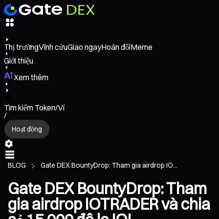
Thị trường
Vĩnh cửu
Giao ngay
Hoán đổi
Meme
Giới thiệu
Xem thêm
Tìm kiếm Token/Ví
/
Hoạt động
BLOG
Gate DEX BountyDrop: Tham gia airdrop IO...
Gate DEX BountyDrop: Tham
gia airdrop IOTRADER và chia