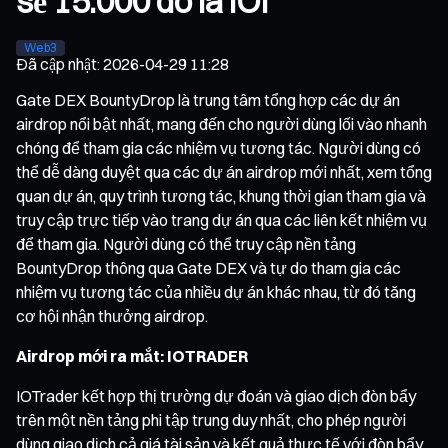
sẻ 15.000 đô la IOI
Web3
Đã cập nhật
:
2026-04-29 11:28
Gate DEX BountyDrop là trung tâm tổng hợp các dự án
airdrop nổi bật nhất, mang đến cho người dùng lối vào nhanh
chóng để tham gia các nhiệm vụ tương tác. Người dùng có
thể dễ dàng duyệt qua các dự án airdrop mới nhất, xem tổng
quan dự án, quy trình tương tác, khung thời gian tham gia và
truy cập trực tiếp vào trang dự án qua các liên kết nhiệm vụ
để tham gia. Người dùng có thể truy cập nền tảng
BountyDrop thông qua Gate DEX và tự do tham gia các
nhiệm vụ tương tác của nhiều dự án khác nhau, từ đó tăng
cơ hội nhận thưởng airdrop.
Airdrop mới ra mắt: IOTRADER
IOTrader kết hợp thị trường dự đoán và giao dịch đòn bẩy
trên một nền tảng phi tập trung duy nhất, cho phép người
dùng giao dịch cả giá tài sản và kết quả thực tế với đòn bẩy.