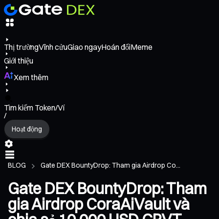
Thị trường
Vĩnh cửu
Giao ngay
Hoán đổi
Meme
Giới thiệu
Xem thêm
Tìm kiếm Token/Ví
/
Hoạt động
BLOG
Gate DEX BountyDrop: Tham gia Airdrop Co...
Gate DEX BountyDrop: Tham
gia Airdrop CoraAiVault và