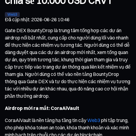
chia sẻ 10.000 USD CRVT
Web3
Đã cập nhật
:
2026-06-26 10:46
Gate DEX BountyDrop là trung tâm tổng hợp các dự án
airdrop nổi bật nhất, cung cấp cho người dùng lối vào nhanh
để thực hiện các nhiệm vụ tương tác. Người dùng có thể dễ
dàng duyệt qua các dự án airdrop mới nhất, xem tổng quan
dự án, quy trình tương tác, khung thời gian tham gia và truy
cập trực tiếp vào trang dự án thông qua liên kết nhiệm vụ để
tham gia. Người dùng có thể vào nền tảng BountyDrop
thông qua Gate DEX và tự do thực hiện các nhiệm vụ tương
tác với nhiều dự án khác nhau, qua đó nâng cao cơ hội nhận
phần thưởng airdrop.
Airdrop mới ra mắt: CoraAiVault
CoraAiVault là nền tảng hạ tầng tin cậy
Web3
phi tập trung,
cho phép khóa token an toàn, khóa thanh khoản và xác minh
minh bạch trên chuỗi cho các dự án blockchain.