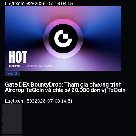
Lượt xem
:
628
2026-07-16 04:15
Web3
Gate DEX BountyDrop: Tham gia chương trình
Airdrop TeQoin và chia sẻ 20.000 đơn vị TeQoin
Lượt xem
:
533
2026-07-08 14:51