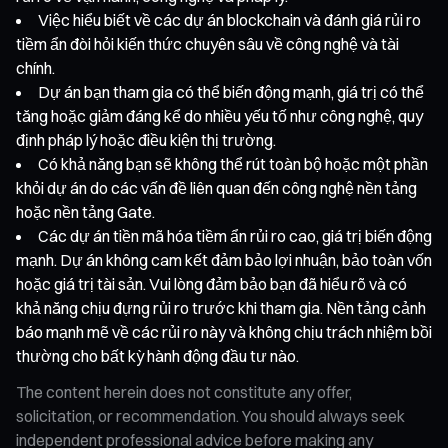
Việc hiểu biết về các dự án blockchain và đánh giá rủi ro
tiềm ẩn đòi hỏi kiến thức chuyên sâu về công nghệ và tài
chính.
Dự án bạn tham gia có thể biến động mạnh, giá trị có thể
tăng hoặc giảm đáng kể do nhiều yếu tố như công nghệ, quy
định pháp lý hoặc điều kiện thị trường.
Có khả năng bạn sẽ không thể rút toàn bộ hoặc một phần
khỏi dự án do các vấn đề liên quan đến công nghệ nền tảng
hoặc nền tảng Gate.
Các dự án tiền mã hóa tiềm ẩn rủi ro cao, giá trị biến động
mạnh. Dự án không cam kết đảm bảo lợi nhuận, bảo toàn vốn
hoặc giá trị tài sản. Vui lòng đảm bảo bạn đã hiểu rõ và có
khả năng chịu đựng rủi ro trước khi tham gia. Nền tảng cảnh
báo mạnh mẽ về các rủi ro này và không chịu trách nhiệm bồi
thường cho bất kỳ hành động đầu tư nào.
The content herein does not constitute any offer,
solicitation, or recommendation. You should always seek
independent professional advice before making any