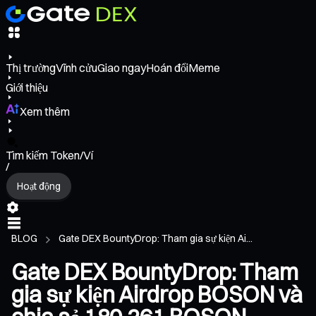
Thị trường
Vĩnh cửu
Giao ngay
Hoán đổi
Meme
Giới thiệu
Xem thêm
Tìm kiếm Token/Ví
/
Hoạt động
BLOG
Gate DEX BountyDrop: Tham gia sự kiện Ai...
Gate DEX BountyDrop: Tham
gia sự kiện Airdrop BOSON và