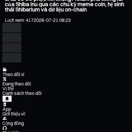
của Shiba Inu qua các chu kỳ meme coin, hệ sinh
thái Shibarium và dữ liệu on-chain
Lượt xem
:
417
2026-07-21 08:23
Theo dõi ví
Đang theo dõi
Vị thế
Danh sách theo dõi
App
Giới thiệu về
Cộng đồng