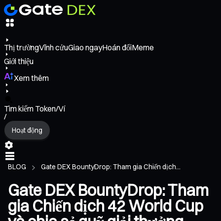
Thị trường
Vĩnh cửu
Giao ngay
Hoán đổi
Meme
Giới thiệu
Xem thêm
Tìm kiếm Token/Ví
/
Hoạt động
BLOG
Gate DEX BountyDrop: Tham gia Chiến dịch...
Gate DEX BountyDrop: Tham
gia Chiến dịch 42 World Cup