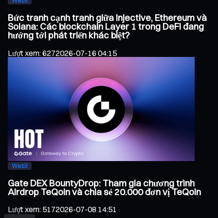
Web3
Bức tranh cạnh tranh giữa Injective, Ethereum và
Solana: Các blockchain Layer 1 trong DeFi đang
hướng tới phát triển khác biệt?
Lượt xem
:
627
2026-07-16 04:15
Web3
Gate DEX BountyDrop: Tham gia chương trình
Airdrop TeQoin và chia sẻ 20.000 đơn vị TeQoin
Lượt xem
:
517
2026-07-08 14:51