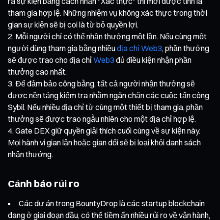
ra sự kiện bằng cách nhấn "Xác thực" thì mới được tính là
tham gia hợp lệ. Những nhiệm vụ không xác thực trong thời
gian sự kiện sẽ bị coi là từ bỏ quyền lợi.
Mỗi người chỉ có thể nhận thưởng một lần. Nếu cùng một
người dùng tham gia bằng nhiều
địa chỉ Web3
, phần thưởng
sẽ được trao cho địa chỉ
Web3
đủ điều kiện nhận phần
thưởng cao nhất.
Để đảm bảo công bằng, tất cả người nhận thưởng sẽ
được nền tảng kiểm tra nhằm ngăn chặn các cuộc tấn công
Sybil. Nếu nhiều địa chỉ từ cùng một thiết bị tham gia, phần
thưởng sẽ được trao ngẫu nhiên cho một địa chỉ hợp lệ.
Gate DEX giữ quyền giải thích cuối cùng về sự kiện này.
Mọi hành vi gian lận hoặc gian dối sẽ bị loại khỏi danh sách
nhận thưởng.
Cảnh báo rủi ro
Các dự án trong BountyDrop là các startup blockchain
đang ở giai đoạn đầu, có thể tiềm ẩn nhiều rủi ro về vận hành,