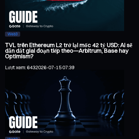
Web3
TVL trên Ethereum L2 trở lại mốc 42 tỷ USD: Ai sẽ
dẫn dắt giai đoạn tiếp theo—Arbitrum, Base hay
Optimism?
Lượt xem
:
643
2026-07-15 07:39