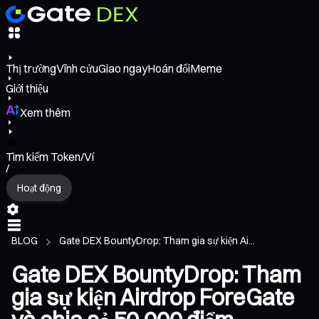
Thị trường
Vĩnh cửu
Giao ngay
Hoán đổi
Meme
Giới thiệu
Xem thêm
Tìm kiếm Token/Ví
/
Hoạt động
BLOG
Gate DEX BountyDrop: Tham gia sự kiện Ai...
Gate DEX BountyDrop: Tham
gia sự kiện Airdrop ForeGate