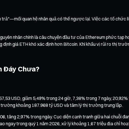
n trả"—mối quan hệ nhân quả có thể ngược lại. Việc các tổ chức liê
uyên nhân chính là câu chuyện đầu tư của Ethereum phức tạp hơn
ng định giá ETH khó xác định hơn Bitcoin. Khi khẩu vị rủi ro thị t
ạm Đáy Chưa?
57,53 USD, giảm 5,49% trong 24 giờ, 7,38% trong 7 ngày, 20,92% 
ị trường khoảng 187.968 tỷ USD và tâm lý thị trường trung lập.
, tăng 2,97% trong ngày. Cục diện cạnh tranh giữa hai chuỗi đa
 ngay trong quý 1 năm 2026, xử lý khoảng 1,67 triệu địa chỉ ho