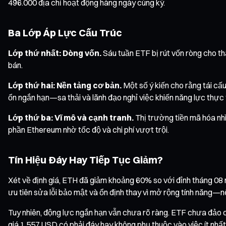
496.000 địa chỉ hoạt động hàng ngày cùng kỳ.
Ba Lớp Áp Lực Cấu Trúc
Lớp thứ nhất: Dòng vốn.
Sáu tuần ETF bị rút vốn ròng cho t
bán.
Lớp thứ hai: Nền tảng cơ bản.
Một số ý kiến cho rằng tái cấu
ổn ngắn hạn—sa thải và lãnh đạo nghỉ việc khiến năng lực thực 
Lớp thứ ba: Vĩ mô và cạnh tranh.
Thị trường tiền mã hóa nh
phần Ethereum nhờ tốc độ và chi phí vượt trội.
Tín Hiệu Đáy Hay Tiếp Tục Giảm?
Xét về định giá, ETH đã giảm khoảng 60% so với đỉnh tháng 08
ưu tiên sửa lỗi bảo mật và ổn định thay vì mở rộng tính năng—n
Tuy nhiên, động lực ngắn hạn vẫn chưa rõ ràng. ETF chưa đảo ch
giá 1.557 USD có phải đáy hay không phụ thuộc vào việc ít nhất