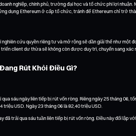
oanh nghiệp, chính phủ, trường đại học và tổ chức phi lợi nhuận. M
 ứng dụng Ethereum ở cấp tổ chức, tránh để Ethereum chỉ trở thà
nghiên cứu quyền riêng tư và mở rộng sẽ dần giải thể như một đơn
át triển client dư thừa sẽ không còn được duy trì, chuyển sang xác 
Đang Rút Khỏi Điều Gì?
 qua sáu ngày liên tiếp bị rút vốn ròng. Riêng ngày 25 tháng 06, 
4 triệu USD. Ngày 23 tháng 06 là 82,40 triệu USD.
đã trải qua sáu tuần liên tiếp bị rút vốn ròng. Điều này đối lập v