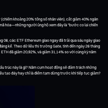
 sự (chiếm khoảng 20% tổng số nhân viên), cắt giảm 40% ngân
ền mã hóa—những người ủng hộ xem đây là "bước co lại chiến
áng 06, các ETF Ethereum giao ngay đã trải qua sáu ngày giao
đáng kể. Theo dữ liệu thị trường Gate, tính đến ngày 26 tháng
, ETH đã giảm 20,92%, và giảm 31,14% so với cùng kỳ năm
i cấu trúc này là gì? Năm cụm hoạt động sẽ đảm trách những
iệu tạo đáy hay chỉ là điểm tạm dừng trước khi tiếp tục giảm?