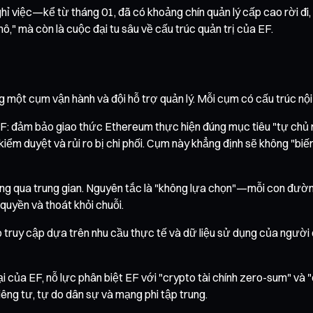
ghỉ việc—kể từ tháng 01, đã có khoảng chín quản lý cấp cao rời đi,
ô," mà còn là cuộc đại tu sâu về cấu trúc quản trị của EF.
 một cụm vận hành và đội hỗ trợ quản lý. Mỗi cụm có cấu trúc nội
EF: đảm bảo giao thức Ethereum thực hiện đúng mục tiêu "tự ch
 kiểm duyệt và rủi ro bị chi phối. Cụm này khẳng định sẽ không "b
g qua trung gian. Nguyên tắc là "không lựa chọn"—mỗi con đường 
quyền và thoát khỏi chuỗi.
 truy cập dựa trên nhu cầu thực tế và dữ liệu sử dụng của người
ại của EF, nỗ lực phân biệt EF với "crypto tài chính zero-sum" v
ng tư, tự do dân sự và mạng phi tập trung.