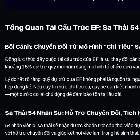
Tổng Quan Tái Cấu Trúc EF: Sa Thải 5
Bối Cảnh: Chuyển Đổi Từ Mô Hình "Chi Tiêu"
Động lực thúc đẩy cuộc tái cấu trúc của EF là sự thay đổi căn b
khoảng 15% dự trữ quỹ mỗi năm sang mô hình tổ chức dựa vào 
Lý do rất rõ ràng: quỹ dự trữ của EF không phải là nguồn tài 
hẹp đáng kể. Nếu duy trì mức chi tiêu cũ, quỹ sẽ cạn kiệt nhan
—một bước co lại chủ động để đảm bảo tồn tại lâu dài.
Sa Thải 54 Nhân Sự: Hỗ Trợ Chuyển Đổi, Tích 
54 nhân viên bị sa thải sẽ nhận được khoản trợ cấp thôi việc 
với hỗ trợ chuyển đổi và giúp kết nối việc làm trong hệ sinh thá