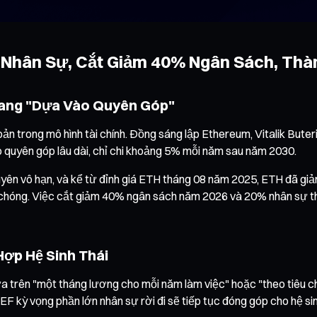
4 Nhân Sự, Cắt Giảm 40% Ngân Sách, Th
 Sang "Dựa Vào Quyên Góp"
ản trong mô hình tài chính. Đồng sáng lập Ethereum, Vitalik Buterin
quyên góp lâu dài, chỉ chi khoảng 5% mỗi năm sau năm 2030.
nguyên vô hạn, và kể từ đỉnh giá ETH tháng 08 năm 2025, ETH đã g
h chóng. Việc cắt giảm 40% ngân sách năm 2026 và 20% nhân sự thực
Hợp Hệ Sinh Thái
dựa trên "một tháng lương cho mỗi năm làm việc" hoặc "theo tiêu 
i. EF kỳ vọng phần lớn nhân sự rời đi sẽ tiếp tục đóng góp cho hệ si