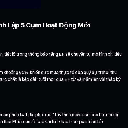
ành Lập 5 Cụm Hoạt Động Mới
, tiết lộ trong thông báo rằng EF sẽ chuyển từ mô hình chi tiêu
iảm khoảng 60%, khiến sức mua thực tế của quỹ dự trữ bị thu
 chất là kéo dài "tuổi thọ" của EF từ vài năm lên vài thập kỷ
chuẩn pháp luật địa phương," tùy theo mức nào cao hơn, cùng
nh thái Ethereum ở các vai trò khác trong vài tuần tới.