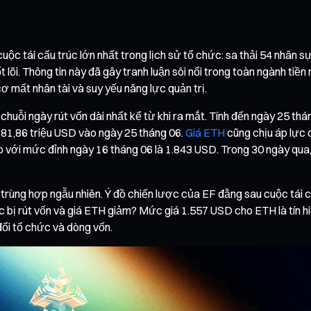
uộc tái cấu trúc lớn nhất trong lịch sử tổ chức: sa thải 54 nhân
lõi. Thông tin này đã gây tranh luận sôi nổi trong toàn ngành ti
cơ mất nhân tài và suy yếu năng lực quản trị.
huỗi ngày rút vốn dài nhất kể từ khi ra mắt. Tính đến ngày 25 th
ới 81,86 triệu USD vào ngày 25 tháng 06.
Giá ETH
cũng chịu áp lực 
với mức đỉnh ngày 16 tháng 06 là 1.843 USD. Trong 30 ngày qua
là trùng hợp ngẫu nhiên. Ý đồ chiến lược của EF đằng sau cuộc tá
tục bị rút vốn và giá ETH giảm? Mức giá 1.557 USD cho ETH là tín h
 đổi tổ chức và dòng vốn.