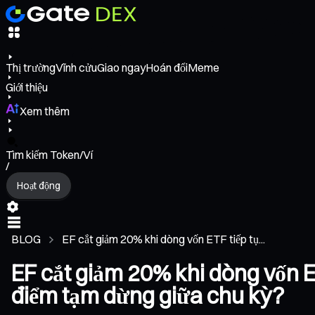
Thị trường
Vĩnh cửu
Giao ngay
Hoán đổi
Meme
Giới thiệu
Xem thêm
Tìm kiếm Token/Ví
/
Hoạt động
BLOG
EF cắt giảm 20% khi dòng vốn ETF tiếp tụ...
EF cắt giảm 20% khi dòng vốn E
điểm tạm dừng giữa chu kỳ?