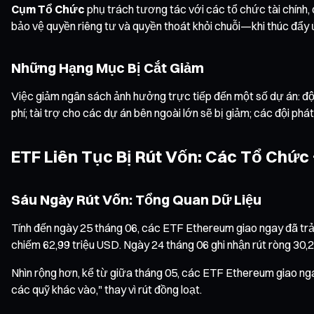
Cụm Tổ Chức
phụ trách tương tác với các tổ chức tài chính, d
bảo vệ quyền riêng tư và quyền thoát khỏi chuỗi—khi thúc đẩy
Những Hạng Mục Bị Cắt Giảm
Việc giảm ngân sách ảnh hưởng trực tiếp đến một số dự án: đội 
phí; tài trợ cho các dự án bên ngoài lớn sẽ bị giảm; các đội ph
ETF Liên Tục Bị Rút Vốn: Các Tổ Chức 
Sáu Ngày Rút Vốn: Tổng Quan Dữ Liệu
Tính đến ngày 25 tháng 06, các ETF Ethereum giao ngay đã trải
chiếm 62,99 triệu USD. Ngày 24 tháng 06 ghi nhận rút ròng 30,2
Nhìn rộng hơn, kể từ giữa tháng 05, các ETF Ethereum giao ngay 
các quỹ khác vào," thay vì rút đồng loạt.