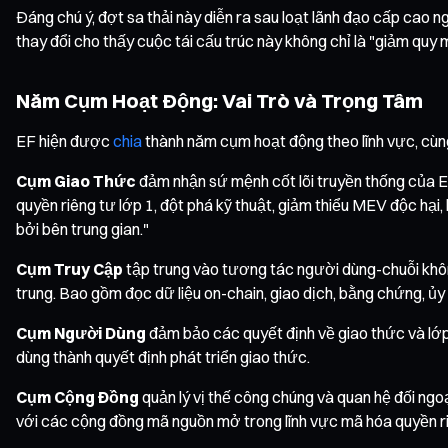
Đáng chú ý, đợt sa thải này diễn ra sau loạt lãnh đạo cấp cao n
thay đổi cho thấy cuộc tái cấu trúc này không chỉ là "giảm quy m
Năm Cụm Hoạt Động: Vai Trò và Trọng Tâm
EF hiện được
chia
thành năm cụm hoạt động theo lĩnh vực, cùng
Cụm Giao Thức
đảm nhận sứ mệnh cốt lõi truyền thống của 
quyền riêng tư lớp 1, đột phá kỹ thuật, giảm thiểu MEV độc hại,
bởi bên trung gian."
Cụm Truy Cập
tập trung vào tương tác người dùng-chuỗi khôn
trung. Bao gồm đọc dữ liệu on-chain, giao dịch, bằng chứng, ủy 
Cụm Người Dùng
đảm bảo các quyết định về giao thức và lớp
dùng thành quyết định phát triển giao thức.
Cụm Cộng Đồng
quản lý vị thế công chúng và quan hệ đối ngo
với các cộng đồng mã nguồn mở trong lĩnh vực mã hóa quyền riê