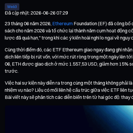
Web3
Đã cập nhật
:
2026-06-26 07:29
23 tháng 06 năm 2026,
Ethereum
Foundation (EF) đã công bố c
sách cho năm 2026 và tổ chức lại thành năm cụm hoạt động cốt 
lược đã quá hạn," trong khi các ý kiến hoài nghi lo ngại về nguy 
Cùng thời điểm đó, các ETF Ethereum giao ngay đang ghi nhận c
dịch liên tiếp bị rút vốn, với mức rút ròng trong một ngày lên t
06, ETH được giao dịch ở mức 1.557,53 USD, giảm hơn 15% so 
trước.
Việc hai sự kiện này diễn ra trong cùng một tháng không phải 
nhiệm vụ nào? Liệu có mối liên hệ cấu trúc giữa việc ETF liên 
Bài viết này sẽ phân tích các diễn biến trên từ hai góc độ: thay