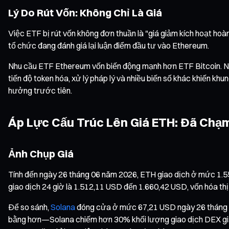
Lý Do Rút Vốn: Không Chỉ Là Giá
Việc ETF bị rút vốn không đơn thuần là "giá giảm kích hoạt hoà
tổ chức đang đánh giá lại luận điểm đầu tư vào Ethereum.
Nhu cầu ETF Ethereum vốn biến động mạnh hơn ETF Bitcoin. Ng
tiến độ token hóa, xử lý pháp lý và nhiều biến số khác khiến khu
hưởng trước tiên.
Áp Lực Cấu Trúc Lên Giá ETH: Đã Ch
Ảnh Chụp Giá
Tính đến ngày 26 tháng 06 năm 2026, ETH giao dịch ở mức 1.5
giao dịch 24 giờ là 1.512,11 USD đến 1.660,42 USD, vốn hóa th
Để so sánh,
Solana
đóng cửa ở mức 67,21 USD ngày 26 tháng 06
bằng hơn—Solana chiếm hơn 30% khối lượng giao dịch DEX giao