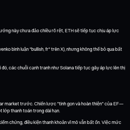
ớng này chưa đảo chiều rõ rệt, ETH sẽ tiếp tục chịu áp lực
nko bình luận "bullish, fr" trên X), nhưng không thể bỏ qua bất
đó, các chuỗi cạnh tranh như Solana tiếp tục gây áp lực lên thị
ear market trước. Chiến lược "tinh gọn và hoàn thiện" của EF—
 lớp thanh toán trong dài hạn.
 kiểm chứng, điều kiện thanh khoản vĩ mô vẫn bất ổn. Việc mức