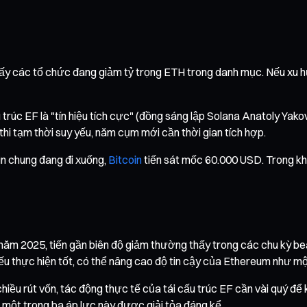
hấy các tổ chức đang giảm tỷ trọng ETH trong danh mục. Nếu xu hư
 trúc EF là "tín hiệu tích cực" (đồng sáng lập Solana Anatoly Yakove
thi tạm thời suy yếu, năm cụm mới cần thời gian tích hợp.
ìn chung đang đi xuống,
Bitcoin
tiến sát mốc 60.000 USD. Trong khi 
 năm 2025, tiến gần biên độ giảm thường thấy trong các chu kỳ b
ếu thực hiện tốt, có thể nâng cao độ tin cậy của Ethereum như một
iều rút vốn, tác động thực tế của tái cấu trúc EF cần vài quý để
 một trong ba áp lực này được giải tỏa đáng kể.