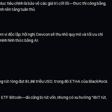
ục tiêu chính là bảo vệ các giá trị cốt lõi—thực thi công bằng,
nh nền tảng tuân thủ.
 vị độc lập; hội nghị Devcon sẽ thu nhỏ quy mô và tối ưu chi
minh hình thức bằng AI.
tổng rút ròng đạt 81,86 triệu USD, trong đó ETHA của BlackRock
ới ETF Bitcoin—dù cũng bị rút vốn, nhưng có xu hướng "IBIT rút,