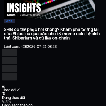
Web3
SHIB có thể phục hồi không? Khám phá tương lai
của Shiba Inu qua các chu kỳ meme coin, hệ sinh
thái Shibarium và dữ liệu on-chain
Lượt xem
:
428
2026-07-21 08:23
Theo dõi ví
Đang theo dõi
Vị thế
Danh sách theo dõi