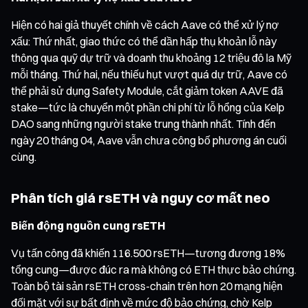
Hiện có hai giả thuyết chính về cách Aave có thể xử lý nợ
xấu: Thứ nhất, giao thức có thể dần hấp thụ khoản lỗ này
thông qua quỹ dự trữ và doanh thu khoảng 12 triệu đô la Mỹ
mỗi tháng. Thứ hai, nếu thiếu hụt vượt quá dự trữ, Aave có
thể phải sử dụng Safety Module, cắt giảm token AAVE đã
stake—tức là chuyển một phần chi phí từ lỗ hổng của Kelp
DAO sang những người stake trung thành nhất. Tính đến
ngày 20 tháng 04, Aave vẫn chưa công bố phương án cuối
cùng.
Phân tích giá rsETH và nguy cơ mất neo
Biến động nguồn cung rsETH
Vụ tấn công đã khiến 116.500 rsETH—tương đương 18%
tổng cung—được đúc ra mà không có ETH thực bảo chứng.
Toàn bộ tài sản rsETH cross-chain trên hơn 20 mạng hiện
đối mặt với sự bất định về mức độ bảo chứng, chờ Kelp