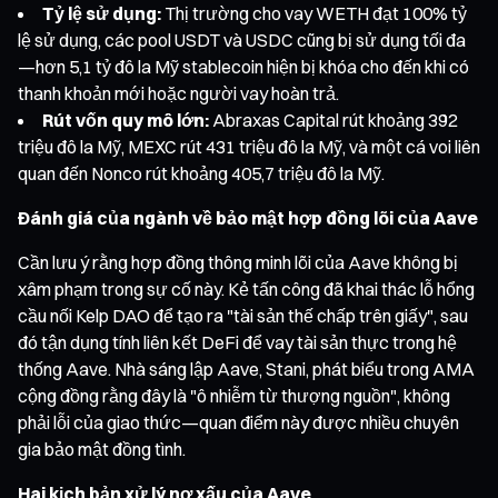
Tỷ lệ sử dụng:
Thị trường cho vay WETH đạt 100% tỷ
lệ sử dụng, các pool USDT và USDC cũng bị sử dụng tối đa
—hơn 5,1 tỷ đô la Mỹ stablecoin hiện bị khóa cho đến khi có
thanh khoản mới hoặc người vay hoàn trả.
Rút vốn quy mô lớn:
Abraxas Capital rút khoảng 392
triệu đô la Mỹ, MEXC rút 431 triệu đô la Mỹ, và một cá voi liên
quan đến Nonco rút khoảng 405,7 triệu đô la Mỹ.
Đánh giá của ngành về bảo mật hợp đồng lõi của Aave
Cần lưu ý rằng hợp đồng thông minh lõi của Aave không bị
xâm phạm trong sự cố này. Kẻ tấn công đã khai thác lỗ hổng
cầu nối Kelp DAO để tạo ra "tài sản thế chấp trên giấy", sau
đó tận dụng tính liên kết DeFi để vay tài sản thực trong hệ
thống Aave. Nhà sáng lập Aave, Stani, phát biểu trong AMA
cộng đồng rằng đây là "ô nhiễm từ thượng nguồn", không
phải lỗi của giao thức—quan điểm này được nhiều chuyên
gia bảo mật đồng tình.
Hai kịch bản xử lý nợ xấu của Aave