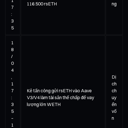
1
116.500 rsETH
ng
7
:
3
5
1
8
/
0
4
,
Dị
1
ch
7
Kẻ tấn công gửi rsETH vào Aave
ch
:
V3/V4 làm tài sản thế chấp để vay
uy
3
lượng lớn WETH
ển
5
vố
–
n
1