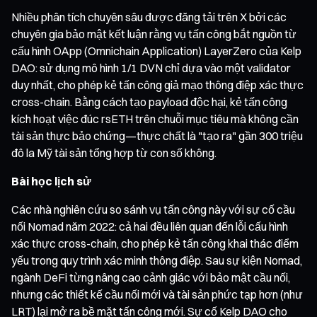
Nhiều phân tích chuyên sâu được đăng tải trên X bởi các
chuyên gia bảo mật kết luận rằng vụ tấn công bắt nguồn từ
cấu hình OApp (Omnichain Application) LayerZero của Kelp
DAO: sử dụng mô hình 1/1 DVN chỉ dựa vào một validator
duy nhất, cho phép kẻ tấn công giả mạo thông điệp xác thực
cross-chain. Bằng cách tạo payload độc hại, kẻ tấn công
kích hoạt việc đúc rsETH trên chuỗi mục tiêu mà không cần
tài sản thực bảo chứng—thực chất là "tạo ra" gần 300 triệu
đô la Mỹ tài sản tổng hợp từ con số không.
Bài học lịch sử
Các nhà nghiên cứu so sánh vụ tấn công này với sự cố cầu
nối Nomad năm 2022: cả hai đều liên quan đến lỗi cấu hình
xác thực cross-chain, cho phép kẻ tấn công khai thác điểm
yếu trong quy trình xác minh thông điệp. Sau sự kiện Nomad,
ngành DeFi từng nâng cao cảnh giác với bảo mật cầu nối,
nhưng các thiết kế cầu nối mới và tài sản phức tạp hơn (như
LRT) lại mở ra bề mặt tấn công mới. Sự cố Kelp DAO cho