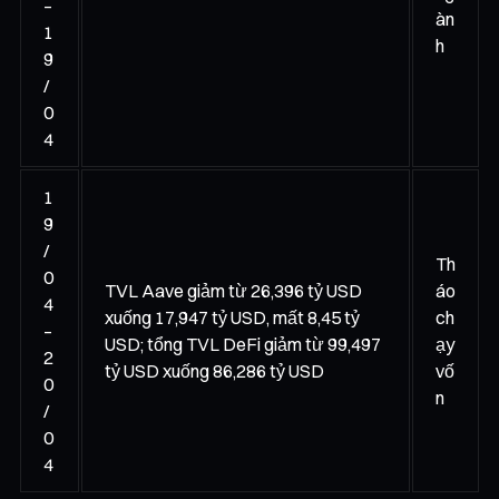
–
àn
1
h
9
/
0
4
1
9
/
Th
0
TVL Aave giảm từ 26,396 tỷ USD
áo
4
xuống 17,947 tỷ USD, mất 8,45 tỷ
ch
–
USD; tổng TVL DeFi giảm từ 99,497
ạy
2
tỷ USD xuống 86,286 tỷ USD
vố
0
n
/
0
4