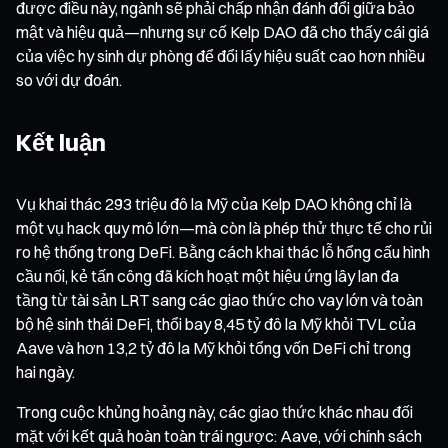
được điều này, ngành sẽ phải chấp nhận đánh đổi giữa bảo
mật và hiệu quả—nhưng sự cố Kelp DAO đã cho thấy cái giá
của việc hy sinh dự phòng để đổi lấy hiệu suất cao hơn nhiều
so với dự đoán.
Kết luận
Vụ khai thác 293 triệu đô la Mỹ của Kelp DAO không chỉ là
một vụ hack quy mô lớn—mà còn là phép thử thực tế cho rủi
ro hệ thống trong DeFi. Bằng cách khai thác lỗ hổng cấu hình
cầu nối, kẻ tấn công đã kích hoạt một hiệu ứng lây lan đa
tầng từ tài sản LRT sang các giao thức cho vay lớn và toàn
bộ hệ sinh thái DeFi, thổi bay 8,45 tỷ đô la Mỹ khỏi TVL của
Aave và hơn 13,2 tỷ đô la Mỹ khỏi tổng vốn DeFi chỉ trong
hai ngày.
Trong cuộc khủng hoảng này, các giao thức khác nhau đối
mặt với kết quả hoàn toàn trái ngược: Aave, với chính sách