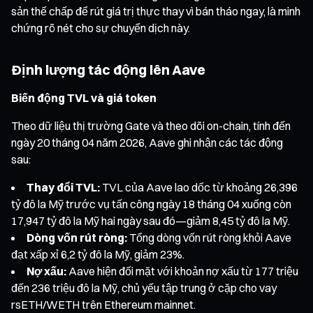
sản thế chấp để rút giá trị thực thay vì bán tháo ngay, là minh
chứng rõ nét cho sự chuyển dịch này.
Định lượng tác động lên Aave
Biến động TVL và giá token
Theo dữ liệu thị trường Gate và theo dõi on-chain, tính đến
ngày 20 tháng 04 năm 2026, Aave ghi nhận các tác động
sau:
Thay đổi TVL:
TVL của Aave lao dốc từ khoảng 26,396
tỷ đô la Mỹ trước vụ tấn công ngày 18 tháng 04 xuống còn
17,947 tỷ đô la Mỹ hai ngày sau đó—giảm 8,45 tỷ đô la Mỹ.
Dòng vốn rút ròng:
Tổng dòng vốn rút ròng khỏi Aave
đạt xấp xỉ 6,2 tỷ đô la Mỹ, giảm 23%.
Nợ xấu:
Aave hiện đối mặt với khoản nợ xấu từ 177 triệu
đến 236 triệu đô la Mỹ, chủ yếu tập trung ở cặp cho vay
rsETH/WETH trên Ethereum mainnet.