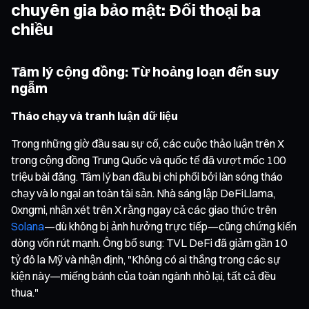
chuyên gia bảo mật: Đối thoại ba
chiều
Tâm lý cộng đồng: Từ hoảng loạn đến suy
ngẫm
Tháo chạy và tranh luận dữ liệu
Trong những giờ đầu sau sự cố, các cuộc thảo luận trên X
trong cộng đồng Trung Quốc và quốc tế đã vượt mốc 100
triệu bài đăng. Tâm lý ban đầu bị chi phối bởi làn sóng tháo
chạy và lo ngại an toàn tài sản. Nhà sáng lập DeFiLlama,
0xngmi, nhận xét trên X rằng ngay cả các giao thức trên
Solana
—dù không bị ảnh hưởng trực tiếp—cũng chứng kiến
dòng vốn rút mạnh. Ông bổ sung: TVL DeFi đã giảm gần 10
tỷ đô la Mỹ và nhận định, "Không có ai thắng trong các sự
kiện này—miếng bánh của toàn ngành nhỏ lại, tất cả đều
thua."