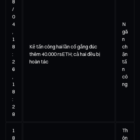
8
/
0
4
N
,
gă
1
n
8
Kẻ tấn công hai lần cố gắng đúc
ch
:
thêm 40.000 rsETH; cả hai đều bị
ặn
2
hoàn tác
tấ
6
n
,
cô
1
ng
8
:
2
8
1
Th
8
ôn