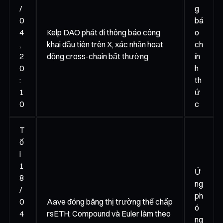
/
g
0
bá
4
Kelp DAO phát đi thông báo công
o
,
khai đầu tiên trên X, xác nhận hoạt
ch
2
động cross-chain bất thường
ín
0
h
:
th
1
ứ
0
c
T
ố
i
1
Ứ
8
ng
/
ph
0
Aave đóng băng thị trường thế chấp
ó
4
rsETH; Compound và Euler làm theo
ng