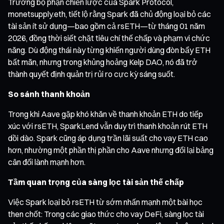
Trưởng bộ phận chiến lược của Spark Protocol,
monetsupply.eth, tiết lộ rằng Spark đã chủ động loại bỏ các
tài sản ít sử dụng—bao gồm cả rsETH—từ tháng 01 năm
2026, đồng thời siết chặt tiêu chí thế chấp và phạm vi chức
năng. Dù động thái này từng khiến người dùng đòn bẩy ETH
bất mãn, nhưng trong khủng hoảng Kelp DAO, nó đã trở
thành quyết định quản trị rủi ro cực kỳ sáng suốt.
So sánh thanh khoản
Trong khi Aave gặp khó khăn về thanh khoản ETH do tiếp
xúc với rsETH, SparkLend vẫn duy trì thanh khoản rút ETH
dồi dào. Spark cũng áp dụng trần lãi suất cho vay ETH cao
hơn, nhường một phần thị phần cho Aave nhưng đổi lại bảng
cân đối lành mạnh hơn.
Tầm quan trọng của sàng lọc tài sản thế chấp
Việc Spark loại bỏ rsETH từ sớm nhấn mạnh một bài học
then chốt: Trong các giao thức cho vay DeFi, sàng lọc tài