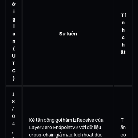
ờ
i
Tí
g
n
i
h
a
Sự kiện
c
n
h
(
ất
U
T
C
)
1
8
/
0
Kẻ tấn công gọi hàm lzReceive của
T
4
LayerZero EndpointV2 với dữ liệu
ấn
,
cross-chain giả mạo, kích hoạt đúc
cô