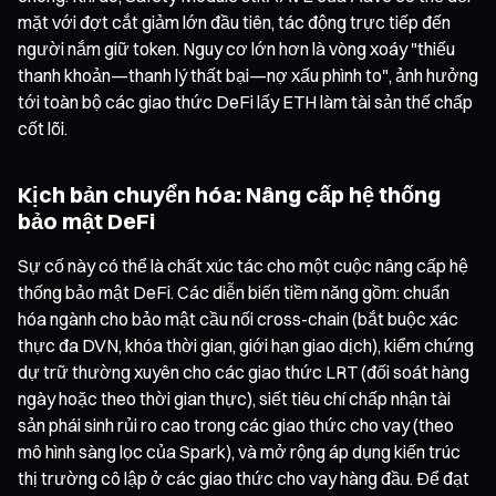
mặt với đợt cắt giảm lớn đầu tiên, tác động trực tiếp đến
người nắm giữ token. Nguy cơ lớn hơn là vòng xoáy "thiếu
thanh khoản—thanh lý thất bại—nợ xấu phình to", ảnh hưởng
tới toàn bộ các giao thức DeFi lấy ETH làm tài sản thế chấp
cốt lõi.
Kịch bản chuyển hóa: Nâng cấp hệ thống
bảo mật DeFi
Sự cố này có thể là chất xúc tác cho một cuộc nâng cấp hệ
thống bảo mật DeFi. Các diễn biến tiềm năng gồm: chuẩn
hóa ngành cho bảo mật cầu nối cross-chain (bắt buộc xác
thực đa DVN, khóa thời gian, giới hạn giao dịch), kiểm chứng
dự trữ thường xuyên cho các giao thức LRT (đối soát hàng
ngày hoặc theo thời gian thực), siết tiêu chí chấp nhận tài
sản phái sinh rủi ro cao trong các giao thức cho vay (theo
mô hình sàng lọc của Spark), và mở rộng áp dụng kiến trúc
thị trường cô lập ở các giao thức cho vay hàng đầu. Để đạt