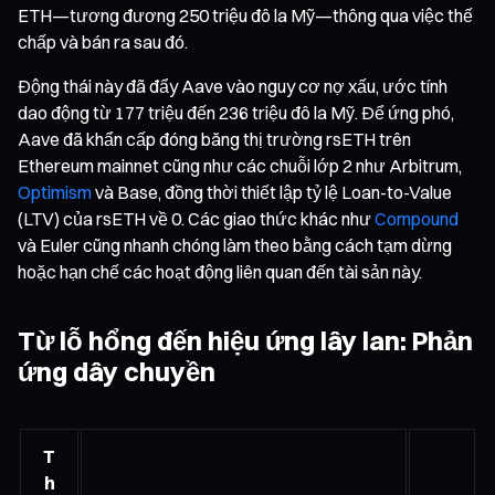
ETH—tương đương 250 triệu đô la Mỹ—thông qua việc thế
chấp và bán ra sau đó.
Động thái này đã đẩy Aave vào nguy cơ nợ xấu, ước tính
dao động từ 177 triệu đến 236 triệu đô la Mỹ. Để ứng phó,
Aave đã khẩn cấp đóng băng thị trường rsETH trên
Ethereum mainnet cũng như các chuỗi lớp 2 như Arbitrum,
Optimism
và Base, đồng thời thiết lập tỷ lệ Loan-to-Value
(LTV) của rsETH về 0. Các giao thức khác như
Compound
và Euler cũng nhanh chóng làm theo bằng cách tạm dừng
hoặc hạn chế các hoạt động liên quan đến tài sản này.
Từ lỗ hổng đến hiệu ứng lây lan: Phản
ứng dây chuyền
T
h