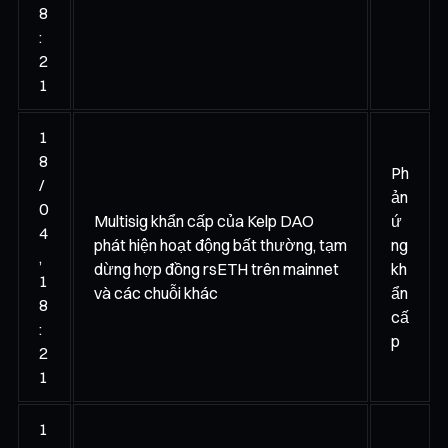
8
:
2
1
1
8
Ph
/
ản
0
Multisig khẩn cấp của Kelp DAO
ứ
4
phát hiện hoạt động bất thường, tạm
ng
,
dừng hợp đồng rsETH trên mainnet
kh
1
và các chuỗi khác
ẩn
8
cấ
:
p
2
1
1