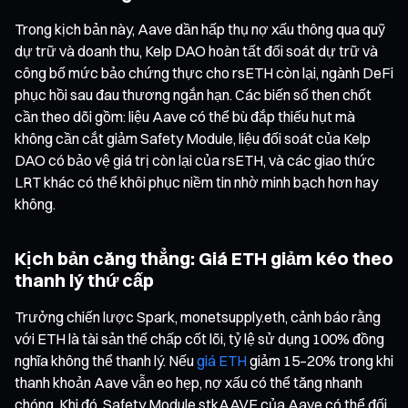
Trong kịch bản này, Aave dần hấp thụ nợ xấu thông qua quỹ
dự trữ và doanh thu, Kelp DAO hoàn tất đối soát dự trữ và
công bố mức bảo chứng thực cho rsETH còn lại, ngành DeFi
phục hồi sau đau thương ngắn hạn. Các biến số then chốt
cần theo dõi gồm: liệu Aave có thể bù đắp thiếu hụt mà
không cần cắt giảm Safety Module, liệu đối soát của Kelp
DAO có bảo vệ giá trị còn lại của rsETH, và các giao thức
LRT khác có thể khôi phục niềm tin nhờ minh bạch hơn hay
không.
Kịch bản căng thẳng: Giá ETH giảm kéo theo
thanh lý thứ cấp
Trưởng chiến lược Spark, monetsupply.eth, cảnh báo rằng
với ETH là tài sản thế chấp cốt lõi, tỷ lệ sử dụng 100% đồng
nghĩa không thể thanh lý. Nếu
giá ETH
giảm 15–20% trong khi
thanh khoản Aave vẫn eo hẹp, nợ xấu có thể tăng nhanh
chóng. Khi đó, Safety Module stkAAVE của Aave có thể đối