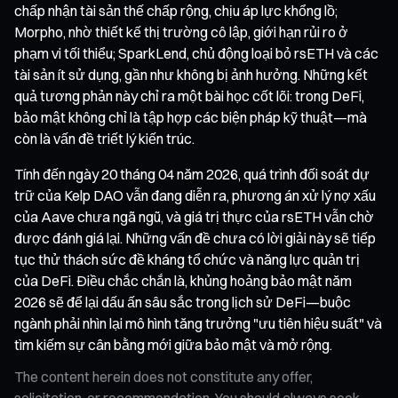
chấp nhận tài sản thế chấp rộng, chịu áp lực khổng lồ;
Morpho, nhờ thiết kế thị trường cô lập, giới hạn rủi ro ở
phạm vi tối thiểu; SparkLend, chủ động loại bỏ rsETH và các
tài sản ít sử dụng, gần như không bị ảnh hưởng. Những kết
quả tương phản này chỉ ra một bài học cốt lõi: trong DeFi,
bảo mật không chỉ là tập hợp các biện pháp kỹ thuật—mà
còn là vấn đề triết lý kiến trúc.
Tính đến ngày 20 tháng 04 năm 2026, quá trình đối soát dự
trữ của Kelp DAO vẫn đang diễn ra, phương án xử lý nợ xấu
của Aave chưa ngã ngũ, và giá trị thực của rsETH vẫn chờ
được đánh giá lại. Những vấn đề chưa có lời giải này sẽ tiếp
tục thử thách sức đề kháng tổ chức và năng lực quản trị
của DeFi. Điều chắc chắn là, khủng hoảng bảo mật năm
2026 sẽ để lại dấu ấn sâu sắc trong lịch sử DeFi—buộc
ngành phải nhìn lại mô hình tăng trưởng "ưu tiên hiệu suất" và
tìm kiếm sự cân bằng mới giữa bảo mật và mở rộng.
The content herein does not constitute any offer,
solicitation, or recommendation. You should always seek