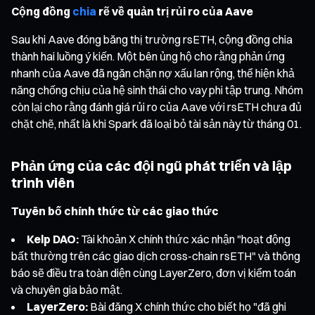
Cộng đồng
chia
rẽ về quản trị rủi ro của Aave
Sau khi Aave đóng băng thị trường rsETH, cộng đồng chia
thành hai luồng ý kiến. Một bên ủng hộ cho rằng phản ứng
nhanh của Aave đã ngăn chặn nợ xấu lan rộng, thể hiện khả
năng chống chịu của hệ sinh thái cho vay phi tập trung. Nhóm
còn lại cho rằng đánh giá rủi ro của Aave với rsETH chưa đủ
chặt chẽ, nhất là khi Spark đã loại bỏ tài sản này từ tháng 01.
Phản ứng của các đội ngũ phát triển và lập
trình viên
Tuyên bố chính thức từ các giao thức
Kelp DAO:
Tài khoản X chính thức xác nhận "hoạt động
bất thường trên các giao dịch cross-chain rsETH" và thông
báo sẽ điều tra toàn diện cùng LayerZero, đơn vị kiểm toán
và chuyên gia bảo mật.
LayerZero:
Bài đăng X chính thức cho biết họ "đã ghi