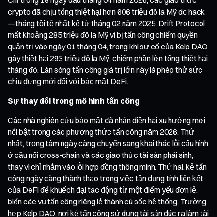
crypto đã chịu tổng thiệt hại hơn 606 triệu đô la Mỹ do hack
—tháng tồi tệ nhất kể từ tháng 02 năm 2025. Drift Protocol
mất khoảng 285 triệu đô la Mỹ vì bị tấn công chiếm quyền
quản trị vào ngày 01 tháng 04, trong khi sự cố của Kelp DAO
gây thiệt hại 293 triệu đô la Mỹ, chiếm phần lớn tổng thiệt hại
tháng đó. Làn sóng tấn công giá trị lớn này là phép thử sức
chịu đựng mới đối với bảo mật DeFi.
Sự thay đổi trong mô hình tấn công
Các nhà nghiên cứu bảo mật đã nhận diện hai xu hướng mới
nổi bật trong các phương thức tấn công năm 2026: Thứ
nhất, trọng tâm ngày càng chuyển sang khai thác lỗi cấu hình
ở cầu nối cross-chain và các giao thức tài sản phái sinh,
thay vì chỉ nhắm vào lỗi hợp đồng thông minh. Thứ hai, kẻ tấn
công ngày càng thành thạo trong việc tận dụng tính liên kết
của DeFi để khuếch đại tác động từ một điểm yếu đơn lẻ,
biến các vụ tấn công riêng lẻ thành cú sốc hệ thống. Trường
hợp Kelp DAO, nơi kẻ tấn công sử dụng tài sản đúc ra làm tài