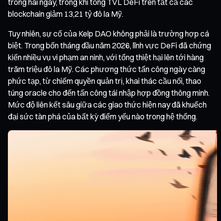
trong hai ngày, trong khi tổng TVL DeFi trên tất cả các
blockchain giảm 13,21 tỷ đô la Mỹ.
Tuy nhiên, sự cố của Kelp DAO không phải là trường hợp cá
biệt. Trong bốn tháng đầu năm 2026, lĩnh vực DeFi đã chứng
kiến nhiều vụ vi phạm an ninh, với tổng thiệt hại lên tới hàng
trăm triệu đô la Mỹ. Các phương thức tấn công ngày càng
phức tạp, từ chiếm quyền quản trị, khai thác cầu nối, thao
túng oracle cho đến tấn công tái nhập hợp đồng thông minh.
Mức độ liên kết sâu giữa các giao thức hiện nay đã khuếch
đại sức tàn phá của bất kỳ điểm yếu nào trong hệ thống.