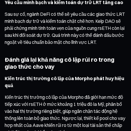
Yêu cầu minh bạch và kiểm toán dự trữ LRT tăng cao
Sau sự cố, ngành DeFi có thể sẽ yêu cầu các giao thức LRT
minh bạch dự trữ và kiểm toán chặt chẽ hơn. Kelp DAO sẽ
phải chứng minh tính toàn vẹn của nguồn cung rsETH còn lại
sau khi đối soát dự trữ. Quá trình này có thể đánh dấu bước
ngoặt về tiêu chuẩn bảo mật cho lĩnh vực LRT.
Đánh giá lại khả năng cô lập rủi ro trong
giao thức cho vay
Kiến trúc thị trường cô lập của Morpho phát huy hiệu
quả
Kiến trúc thị trường cô lập của Morpho đã giới hạn mức độ
tiếp xúc với rsETH ở mức khoảng 1 triệu đô la Mỹ, phân bổ
vào hai thị trường riêng biệt, giúp ngăn chặn tác động hệ
thống lên toàn bộ giao thức. Ngược lại, thiết kế pool cho vay
hợp nhất của Aave khiến rủi ro từ một loại tài sản thế chấp