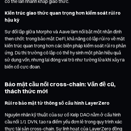
có thể lan nhanh khắp giao thức.
Kiến trúc giao thức quan trọng hơn kiểm soát rủi ro
hậu kỳ
Sự đối lập giữa Morpho và Aave làm nổi bật một nhận định
then chốt: trong bảo mật DeFi, khả năng cô lập rủi ro về mặt
kiến trúc quan trọng hơn các biện pháp kiểm soát rủi ro phản
ứng. Dù thị trường cô lập có thể hy sinh một phần hiệu quả
sử dụng vốn, nhưng lại đóng vai trò như tường lửa khi xảy ra
biến cố cực đoan.
Bảo mật cầu nối cross-chain: Vấn đề cũ,
thách thức mới
Rủi ro bảo mật từ thông số cấu hình LayerZero
Nguyên nhân kỹ thuật của sự cố Kelp DAO nằm ở cấu hình
cầu nối 1/1 DVN, tạo ra điểm yếu đơn lẻ trong quy trình xác
thực tài sản cross-chain. Sự linh hoạt của LayerZero đồng