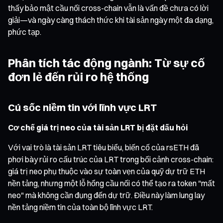
thấy bảo mật cầu nối cross-chain vẫn là vấn đề chưa có lời
giải—và ngày càng thách thức khi tài sản ngày một đa dạng,
phức tạp.
Phân tích tác động ngành: Từ sự cố
đơn lẻ đến rủi ro hệ thống
Cú sốc niềm tin với lĩnh vực LRT
Cơ chế giá trị neo của tài sản LRT bị đặt dấu hỏi
Với vai trò là tài sản LRT tiêu biểu, biến cố của rsETH đã
phơi bày rủi ro cấu trúc của LRT trong bối cảnh cross-chain:
giá trị neo phụ thuộc vào sự toàn vẹn của quỹ dự trữ ETH
nền tảng, nhưng một lỗ hổng cầu nối có thể tạo ra token "mất
neo" mà không cần đụng đến dự trữ. Điều này làm lung lay
nền tảng niềm tin của toàn bộ lĩnh vực LRT.