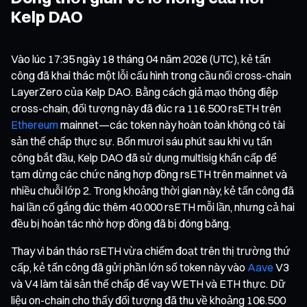
Kelp DAO
Vào lúc 17:35 ngày 18 tháng 04 năm 2026 (UTC), kẻ tấn
công đã khai thác một lỗi cấu hình trong cầu nối cross-chain
LayerZero của Kelp DAO. Bằng cách giả mạo thông điệp
cross-chain, đối tượng này đã đúc ra 116.500 rsETH trên
Ethereum
mainnet—các token này hoàn toàn không có tài
sản thế chấp thực sự. Bốn mươi sáu phút sau khi vụ tấn
công bắt đầu, Kelp DAO đã sử dụng multisig khẩn cấp để
tạm dừng các chức năng hợp đồng rsETH trên mainnet và
nhiều chuỗi lớp 2. Trong khoảng thời gian này, kẻ tấn công đã
hai lần cố gắng đúc thêm 40.000 rsETH mỗi lần, nhưng cả hai
đều bị hoàn tác nhờ hợp đồng đã bị đóng băng.
Thay vì bán tháo rsETH vừa chiếm đoạt trên thị trường thứ
cấp, kẻ tấn công đã gửi phần lớn số token này vào
Aave
V3
và V4 làm tài sản thế chấp để vay WETH và ETH thực. Dữ
liệu on-chain cho thấy đối tượng đã thu về khoảng 106.500