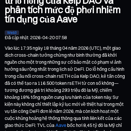
từ lỗ hổng của Kelp DAO và
phân tích mức độ phơi nhiễm
tín dụng của Aave
Web3
Đã cập nhật
:
2026-04-20 07:58
Vào lúc 17:35 ngày 18 tháng 04 năm 2026 (UTC), một giao
dịch cross-chain tưởng chừng như bình thường đã khởi
nguồn cho một trong những sự cố bảo mật có phạm vi ảnh
hưởng sâu rộng nhất trong lịch sử DeFi. Do lỗ hổng cấu hình
trong cầu nối cross-chain rsETH của Kelp DAO, kẻ tấn công
đã có thể tạo ra 116.500 token rsETH từ con số không—
tương đương giá trị khoảng 293 triệu đô la Mỹ, chiếm
khoảng 18% tổng nguồn cung lưu hành của token này. Sự
kiện này không chỉ thiết lập kỷ lục mới về thiệt hại trong một
vụ tấn công DeFi đơn lẻ năm 2026, mà còn kích hoạt một
cuộc khủng hoảng hệ thống thông qua tính liên kết của các
giao thức DeFi: TVL của
Aave
bốc hơi 8,45 tỷ đô la Mỹ chỉ