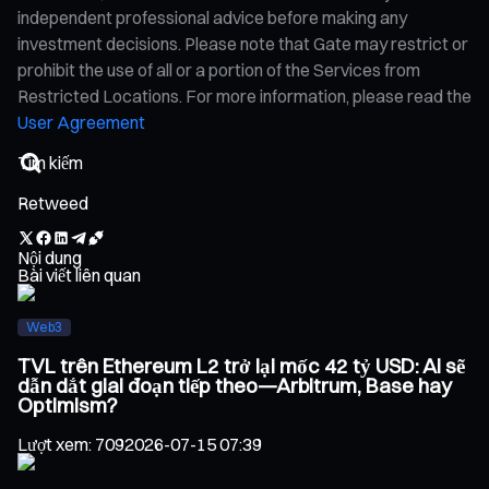
independent professional advice before making any
investment decisions. Please note that Gate may restrict or
prohibit the use of all or a portion of the Services from
Restricted Locations. For more information, please read the
User Agreement
Retweed
Nội dung
Bài viết liên quan
Web3
TVL trên Ethereum L2 trở lại mốc 42 tỷ USD: Ai sẽ
dẫn dắt giai đoạn tiếp theo—Arbitrum, Base hay
Optimism?
Lượt xem
:
709
2026-07-15 07:39