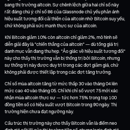
sang thị trường altcoin. Sự chênh lệch giữa hai chỉ số này
rất đáng chú ý: chỉ số 86 của Glassnode chủ yếu phản ánh
hiệu suất tương đối cải thiện của altcoin nhờ Bitcoin suy yếu,
chứ không phải sức mạnh thực sự của altcoin.
Khi Bitcoin giảm 10% còn altcoin chỉ giảm 2%, mô hình sẽ
diễn giải đây là "chiến thắng của altcoin" — dù tổng giá trị
danh mục vẫn đang thu hẹp. "Ảo giác về hiệu suất tương đối"
này cho thấy thị trường vẫn bị thống trị bởi Bitcoin, nhưng
sự thống trị này được duy trì trong các đợt giảm giá, chứ
không phải được thiết lập trong các đợt tăng trưởng.
Chỉ số mùa altcoin tăng từ mức thấp 30 vào tháng 04 lên
mức cao 40 vào tháng 05. Chỉ khi chỉ số vượt 75 mới xác
nhận mùa altcoin thực sự — tức hơn 75% trong top 100
đồng tiền số có hiệu suất vượt Bitcoin trong 90 ngày. Thị
trường hiện chưa đạt ngưỡng này.
Cấu trúc thị trường này cho thấy Bitcoin vẫn là điểm neo
định giá cốt lõi của thị trường tiền số, nhưng logic định giá