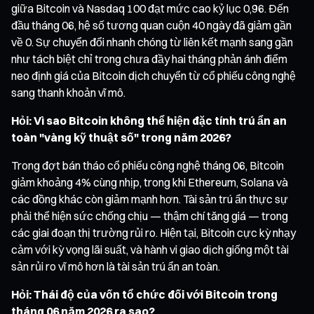
giữa Bitcoin và Nasdaq 100 đạt mức cao kỷ lục 0,96. Đến
đầu tháng 06, hệ số tương quan cuộn 40 ngày đã giảm gần
về 0. Sự chuyển đổi nhanh chóng từ liên kết mạnh sang gần
như tách biệt chỉ trong chưa đầy hai tháng phản ánh điểm
neo định giá của Bitcoin dịch chuyển từ cổ phiếu công nghệ
sang thanh khoản vĩ mô.
Hỏi: Vì sao Bitcoin không thể hiện đặc tính trú ẩn an
toàn "vàng kỹ thuật số" trong năm 2026?
Trong đợt bán tháo cổ phiếu công nghệ tháng 06, Bitcoin
giảm khoảng 4% cùng nhịp, trong khi Ethereum, Solana và
các đồng khác còn giảm mạnh hơn. Tài sản trú ẩn thực sự
phải thể hiện sức chống chịu — thậm chí tăng giá — trong
các giai đoạn thị trường rủi ro. Hiện tại, Bitcoin cực kỳ nhạy
cảm với kỳ vọng lãi suất, và hành vi giao dịch giống một tài
sản rủi ro vĩ mô hơn là tài sản trú ẩn an toàn.
Hỏi: Thái độ của vốn tổ chức đối với Bitcoin trong
tháng 06 năm 2026 ra sao?