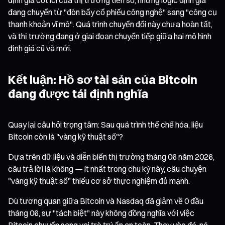
đang chuyển từ "đòn bẩy cổ phiếu công nghệ" sang "công cụ
thanh khoản vĩ mô". Quá trình chuyển đổi này chưa hoàn tất,
và thị trường đang ở giai đoạn chuyển tiếp giữa hai mô hình
định giá cũ và mới.
Kết luận: Hồ sơ tài sản của Bitcoin
đang được tái định nghĩa
Quay lại câu hỏi trọng tâm: Sau quá trình thể chế hóa, liệu
Bitcoin còn là "vàng kỹ thuật số"?
Dựa trên dữ liệu và diễn biến thị trường tháng 06 năm 2026,
câu trả lời là không — ít nhất trong chu kỳ này, câu chuyện
"vàng kỹ thuật số" thiếu cơ sở thực nghiệm đủ mạnh.
Dù tương quan giữa Bitcoin và Nasdaq đã giảm về 0 đầu
tháng 06, sự "tách biệt" này không đồng nghĩa với việc
Bitcoin chuyển sang vai trò trú ẩn an toàn. Thay vào đó, nó