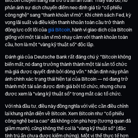
phản ánh sự dịch chuyển điểm neo định giá từ "cổ phiếu
công nghệ" sang "thanh khoản vĩ mô". Khi chính sách Fed, kỳ
vọng lãi suất và điều kiện thanh khoản toàn cầu trở thành
động lực cốt lõi của
giá Bitcoin
, hành vi giao dịch của Bitcoin
giống với một tài sản vĩ mô nhạy cảm với thanh khoản toàn
cầu, hơn là một "vàng kỹ thuật số" độc lập.
Đánh giá của Deutsche Bank rất đáng chú ý: "Bitcoin không
biến mất; nó đang trưởng thành thành một tài sản tổ chức
mà giá được quyết định bởi dòng vốn." Nhận định này phản
ánh chính xác trạng thái hiện tại của Bitcoin — nó đang trở
thành một tài sản được định giá bởi tổ chức, nhưng chưa
được xem là "vàng kỹ thuật số" trong mắt các tổ chức.
Với nhà đầu tư, điều này đồng nghĩa với việc cần điều chỉnh
lại khung nhận diện về Bitcoin. Xem Bitcoin như "cổ phiếu
công nghệ beta cao" đã không còn phù hợp (tương quan đã
giảm mạnh), cũng không thể coi là "vàng kỹ thuật số" (đặc
tính trú ẩn chưa được kiểm chứng). Một vị thế thực tế hơn