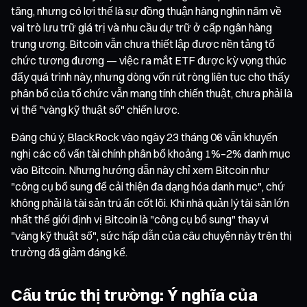
tăng, nhưng có lợi thế là sự đồng thuận hàng nghìn năm về
vai trò lưu trữ giá trị và nhu cầu dự trữ ở cấp ngân hàng
trung ương. Bitcoin vẫn chưa thiết lập được nền tảng tổ
chức tương đương — việc ra mắt ETF được kỳ vọng thúc
đẩy quá trình này, nhưng dòng vốn rút ròng liên tục cho thấy
phân bổ của tổ chức vẫn mang tính chiến thuật, chưa phải là
vị thế "vàng kỹ thuật số" chiến lược.
Đáng chú ý, BlackRock vào ngày 23 tháng 06 vẫn khuyến
nghị các cố vấn tài chính phân bổ khoảng 1%–2% danh mục
vào Bitcoin. Nhưng hướng dẫn này chỉ xem Bitcoin như
"công cụ bổ sung để cải thiện đa dạng hóa danh mục", chứ
không phải là tài sản trú ẩn cốt lõi. Khi nhà quản lý tài sản lớn
nhất thế giới định vị Bitcoin là "công cụ bổ sung" thay vì
"vàng kỹ thuật số", sức hấp dẫn của câu chuyện này trên thị
trường đã giảm đáng kể.
Cấu trúc thị trường: Ý nghĩa của