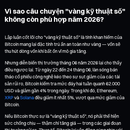
Vì sao câu chuyện "vàng kỹ thuật số"
không còn phù hợp năm 2026?
Lập luận cốt lõi cho "vàng kỹ thuật số" là tính khan hiếm của
Bitcoin mang lại đặc tính trú ẩn an toàn như vàng — vốn sẽ
thu hút dòng vốn khi bất ổn vĩ mô gia tăng.
Nhưng diễn biến thị trường tháng 06 năm 2026 lại cho thấy
điều ngược lại. Từ ngày 22 đến 24 tháng 06, làn sóng bán
tháo cổ phiếu công nghệ kéo theo sự sụt giảm của các tài
sản rủi ro, Bitcoin kiểm tra mức đáy hai tuần quanh 62.000
USD và giảm gần 4% trong ngày. Trong khi đó, Ethereum,
XRP
và
Solana
đều giảm ít nhất 5%, vượt qua mức giảm của
Bitcoin.
Nếu Bitcoin thực sự là "vàng kỹ thuật số", nó phải thể hiện
sức chống chịu — thậm chí tăng giá — trong các giai đoạn
thị trường rủi ro. Thực tế, Bitcoin lại vận động cùng nhịp với