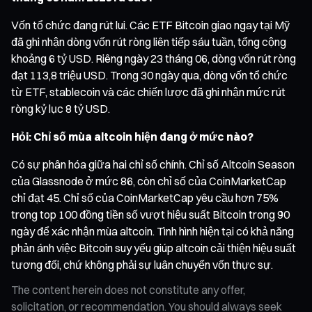
Vốn tổ chức đang rút lui. Các ETF Bitcoin giao ngay tại Mỹ
đã ghi nhận dòng vốn rút ròng liên tiếp sáu tuần, tổng cộng
khoảng 6 tỷ USD. Riêng ngày 23 tháng 06, dòng vốn rút ròng
đạt 113,8 triệu USD. Trong 30 ngày qua, dòng vốn tổ chức
từ ETF, stablecoin và các chiến lược đã ghi nhận mức rút
ròng kỷ lục 8 tỷ USD.
Hỏi: Chỉ số mùa altcoin hiện đang ở mức nào?
Có sự phân hóa giữa hai chỉ số chính. Chỉ số Altcoin Season
của Glassnode ở mức 86, còn chỉ số của CoinMarketCap
chỉ đạt 45. Chỉ số của CoinMarketCap yêu cầu hơn 75%
trong top 100 đồng tiền số vượt hiệu suất Bitcoin trong 90
ngày để xác nhận mùa altcoin. Tình hình hiện tại có khả năng
phản ánh việc Bitcoin suy yếu giúp altcoin cải thiện hiệu suất
tương đối, chứ không phải sự luân chuyển vốn thực sự.
The content herein does not constitute any offer,
solicitation, or recommendation. You should always seek