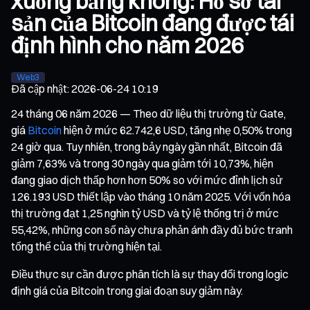
xuống bằng không: Hồ sơ tài
sản của Bitcoin đang được tái
định hình cho năm 2026
Web3
Đã cập nhật
:
2026-06-24 10:19
24 tháng 06 năm 2026 — Theo dữ liệu thị trường từ Gate,
giá
Bitcoin
hiện ở mức 62.742,6 USD, tăng nhẹ 0,50% trong
24 giờ qua. Tuy nhiên, trong bảy ngày gần nhất, Bitcoin đã
giảm 7,63% và trong 30 ngày qua giảm tới 10,73%, hiện
đang giao dịch thấp hơn hơn 50% so với mức đỉnh lịch sử
126.193 USD thiết lập vào tháng 10 năm 2025. Với vốn hóa
thị trường đạt 1,25 nghìn tỷ USD và tỷ lệ thống trị ở mức
55,42%, những con số này chưa phản ánh đầy đủ bức tranh
tổng thể của thị trường hiện tại.
Điều thực sự cần được phân tích là sự thay đổi trong logic
định giá của Bitcoin trong giai đoạn suy giảm này.