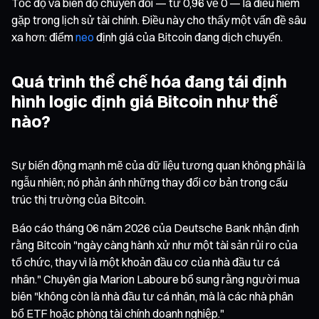
Tốc độ và biên độ chuyển đổi — từ 0,96 về 0 — là điều hiếm
gặp trong lịch sử tài chính. Điều này cho thấy một vấn đề sâu
xa hơn: điểm
neo
định giá của Bitcoin đang dịch chuyển.
Quá trình thể chế hóa đang tái định
hình logic định giá Bitcoin như thế
nào?
Sự biến động mạnh mẽ của dữ liệu tương quan không phải là
ngẫu nhiên; nó phản ánh những thay đổi cơ bản trong cấu
trúc thị trường của Bitcoin.
Báo cáo tháng 06 năm 2026 của Deutsche Bank nhận định
rằng Bitcoin "ngày càng hành xử như một tài sản rủi ro của
tổ chức, thay vì là một khoản đầu cơ của nhà đầu tư cá
nhân." Chuyên gia Marion Laboure bổ sung rằng người mua
biên "không còn là nhà đầu tư cá nhân, mà là các nhà phân
bổ ETF hoặc phòng tài chính doanh nghiệp."