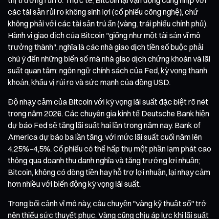
các tài sản rủi ro không sinh lợi (cổ phiếu công nghệ), chứ
không phải với các tài sản trú ẩn (vàng, trái phiếu chính phủ).
Hành vi giao dịch của Bitcoin "giống như một tài sản vĩ mô
trưởng thành", nghĩa là các nhà giao dịch tiền số buộc phải
chú ý đến những biến số mà nhà giao dịch chứng khoán và lãi
suất quan tâm: ngôn ngữ chính sách của Fed, kỳ vọng thanh
khoản, khẩu vị rủi ro và sức mạnh của đồng USD.
Độ nhạy cảm của Bitcoin với kỳ vọng lãi suất đặc biệt rõ nét
trong năm 2026. Các chuyên gia kinh tế Deutsche Bank hiện
dự báo Fed sẽ tăng lãi suất hai lần trong năm nay. Bank of
America dự báo ba lần tăng, với mức lãi suất cuối năm lên
4,25%–4,5%. Cổ phiếu có thể hấp thụ một phần lạm phát cao
thông qua doanh thu danh nghĩa và tăng trưởng lợi nhuận;
Bitcoin, không có dòng tiền hay hỗ trợ lợi nhuận, lại nhạy cảm
hơn nhiều với biến động kỳ vọng lãi suất.
Trong bối cảnh vĩ mô này, câu chuyện "vàng kỹ thuật số" trở
nên thiếu sức thuyết phục. Vàng cũng chịu áp lực khi lãi suất