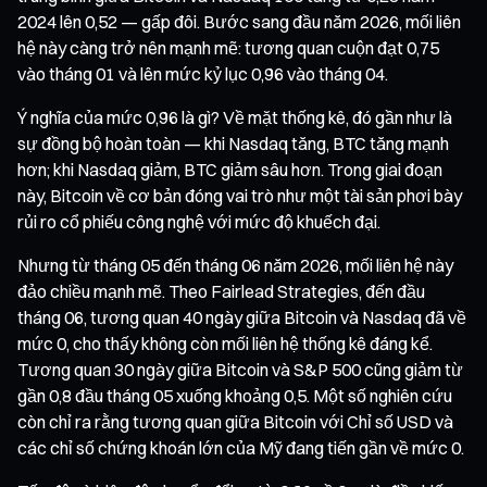
2024 lên 0,52 — gấp đôi. Bước sang đầu năm 2026, mối liên
hệ này càng trở nên mạnh mẽ: tương quan cuộn đạt 0,75
vào tháng 01 và lên mức kỷ lục 0,96 vào tháng 04.
Ý nghĩa của mức 0,96 là gì? Về mặt thống kê, đó gần như là
sự đồng bộ hoàn toàn — khi Nasdaq tăng, BTC tăng mạnh
hơn; khi Nasdaq giảm, BTC giảm sâu hơn. Trong giai đoạn
này, Bitcoin về cơ bản đóng vai trò như một tài sản phơi bày
rủi ro cổ phiếu công nghệ với mức độ khuếch đại.
Nhưng từ tháng 05 đến tháng 06 năm 2026, mối liên hệ này
đảo chiều mạnh mẽ. Theo Fairlead Strategies, đến đầu
tháng 06, tương quan 40 ngày giữa Bitcoin và Nasdaq đã về
mức 0, cho thấy không còn mối liên hệ thống kê đáng kể.
Tương quan 30 ngày giữa Bitcoin và S&P 500 cũng giảm từ
gần 0,8 đầu tháng 05 xuống khoảng 0,5. Một số nghiên cứu
còn chỉ ra rằng tương quan giữa Bitcoin với Chỉ số USD và
các chỉ số chứng khoán lớn của Mỹ đang tiến gần về mức 0.