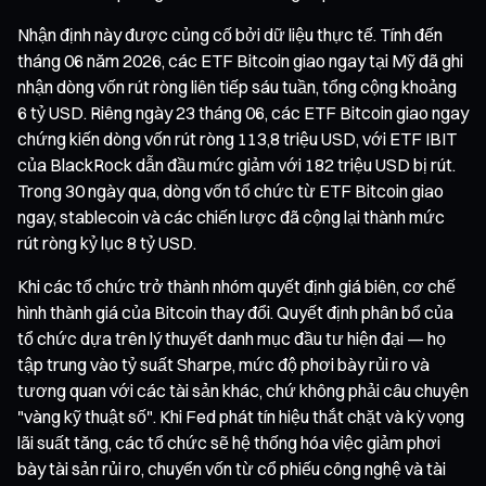
Nhận định này được củng cố bởi dữ liệu thực tế. Tính đến
tháng 06 năm 2026, các ETF Bitcoin giao ngay tại Mỹ đã ghi
nhận dòng vốn rút ròng liên tiếp sáu tuần, tổng cộng khoảng
6 tỷ USD. Riêng ngày 23 tháng 06, các ETF Bitcoin giao ngay
chứng kiến dòng vốn rút ròng 113,8 triệu USD, với ETF IBIT
của BlackRock dẫn đầu mức giảm với 182 triệu USD bị rút.
Trong 30 ngày qua, dòng vốn tổ chức từ ETF Bitcoin giao
ngay, stablecoin và các chiến lược đã cộng lại thành mức
rút ròng kỷ lục 8 tỷ USD.
Khi các tổ chức trở thành nhóm quyết định giá biên, cơ chế
hình thành giá của Bitcoin thay đổi. Quyết định phân bổ của
tổ chức dựa trên lý thuyết danh mục đầu tư hiện đại — họ
tập trung vào tỷ suất Sharpe, mức độ phơi bày rủi ro và
tương quan với các tài sản khác, chứ không phải câu chuyện
"vàng kỹ thuật số". Khi Fed phát tín hiệu thắt chặt và kỳ vọng
lãi suất tăng, các tổ chức sẽ hệ thống hóa việc giảm phơi
bày tài sản rủi ro, chuyển vốn từ cổ phiếu công nghệ và tài