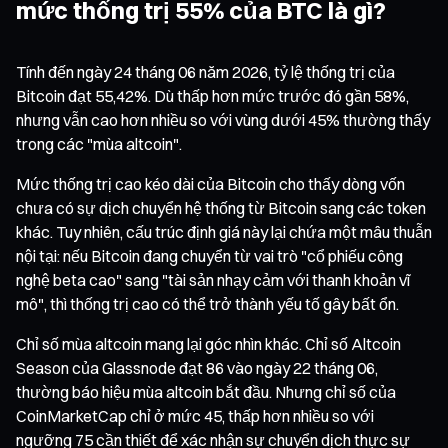
mức thống trị 55% của BTC là gì?
Tính đến ngày 24 tháng 06 năm 2026, tỷ lệ thống trị của
Bitcoin đạt 55,42%. Dù thấp hơn mức trước đó gần 58%,
nhưng vẫn cao hơn nhiều so với vùng dưới 45% thường thấy
trong các "mùa altcoin".
Mức thống trị cao kéo dài của Bitcoin cho thấy dòng vốn
chưa có sự dịch chuyển hệ thống từ Bitcoin sang các token
khác. Tuy nhiên, cấu trúc định giá này lại chứa một mâu thuẫn
nội tại: nếu Bitcoin đang chuyển từ vai trò "cổ phiếu công
nghệ beta cao" sang "tài sản nhạy cảm với thanh khoản vĩ
mô", thì thống trị cao có thể trở thành yếu tố gây bất ổn.
Chỉ số mùa altcoin mang lại góc nhìn khác. Chỉ số Altcoin
Season của Glassnode đạt 86 vào ngày 22 tháng 06,
thường báo hiệu mùa altcoin bắt đầu. Nhưng chỉ số của
CoinMarketCap chỉ ở mức 45, thấp hơn nhiều so với
ngưỡng 75 cần thiết để xác nhận sự chuyển dịch thực sự