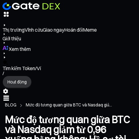
Thị trường
Vĩnh cửu
Giao ngay
Hoán đổi
Meme
Giới thiệu
Xem thêm
Tìm kiếm Token/Ví
/
Hoạt động
BLOG
Mức độ tương quan giữa BTC và Nasdaq giả...
Mức độ tương quan giữa BTC
và Nasdaq giảm từ 0,96