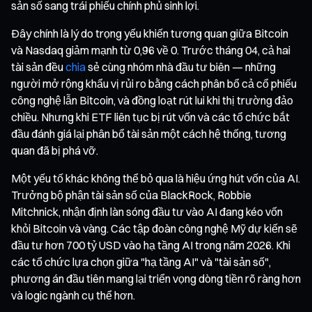
sản số sang trái phiếu chính phủ sinh lợi.
Đây chính là lý do trọng yếu khiến tương quan giữa Bitcoin
và Nasdaq giảm mạnh từ 0,96 về 0. Trước tháng 04, cả hai
tài sản đều
chia
sẻ cùng nhóm nhà đầu tư biên — những
người mở rộng khẩu vị rủi ro bằng cách phân bổ cả cổ phiếu
công nghệ lẫn Bitcoin, và đồng loạt rút lui khi thị trường đảo
chiều. Nhưng khi ETF liên tục bị rút vốn và các tổ chức bắt
đầu đánh giá lại phân bổ tài sản một cách hệ thống, tương
quan đã bị phá vỡ.
Một yếu tố khác không thể bỏ qua là hiệu ứng hút vốn của AI.
Trưởng bộ phận tài sản số của BlackRock, Robbie
Mitchnick, nhận định làn sóng đầu tư vào AI đang kéo vốn
khỏi Bitcoin và vàng. Các tập đoàn công nghệ Mỹ dự kiến sẽ
đầu tư hơn 700 tỷ USD vào hạ tầng AI trong năm 2026. Khi
các tổ chức lựa chọn giữa "hạ tầng AI" và "tài sản số",
phương án đầu tiên mang lại triển vọng dòng tiền rõ ràng hơn
và logic ngành cụ thể hơn.