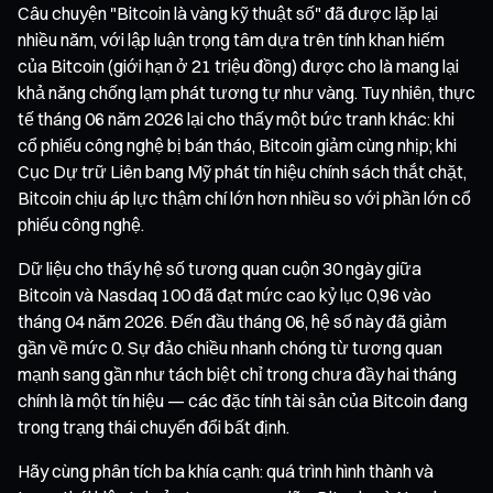
Câu chuyện "Bitcoin là vàng kỹ thuật số" đã được lặp lại
nhiều năm, với lập luận trọng tâm dựa trên tính khan hiếm
của Bitcoin (giới hạn ở 21 triệu đồng) được cho là mang lại
khả năng chống lạm phát tương tự như vàng. Tuy nhiên, thực
tế tháng 06 năm 2026 lại cho thấy một bức tranh khác: khi
cổ phiếu công nghệ bị bán tháo, Bitcoin giảm cùng nhịp; khi
Cục Dự trữ Liên bang Mỹ phát tín hiệu chính sách thắt chặt,
Bitcoin chịu áp lực thậm chí lớn hơn nhiều so với phần lớn cổ
phiếu công nghệ.
Dữ liệu cho thấy hệ số tương quan cuộn 30 ngày giữa
Bitcoin và Nasdaq 100 đã đạt mức cao kỷ lục 0,96 vào
tháng 04 năm 2026. Đến đầu tháng 06, hệ số này đã giảm
gần về mức 0. Sự đảo chiều nhanh chóng từ tương quan
mạnh sang gần như tách biệt chỉ trong chưa đầy hai tháng
chính là một tín hiệu — các đặc tính tài sản của Bitcoin đang
trong trạng thái chuyển đổi bất định.
Hãy cùng phân tích ba khía cạnh: quá trình hình thành và