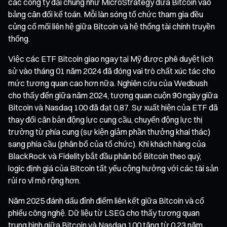
các công ty đại chúng như MicroStrategy đưa Bitcoin vào
bảng cân đối kế toán. Mỗi làn sóng tổ chức tham gia đều
củng cố mối liên hệ giữa Bitcoin và hệ thống tài chính truyền
thống.
Việc các ETF Bitcoin giao ngay tại Mỹ được phê duyệt lịch
sử vào tháng 01 năm 2024 đã đóng vai trò chất xúc tác cho
mức tương quan cao hơn nữa. Nghiên cứu của Wedbush
cho thấy đến giữa năm 2024, tương quan cuộn 90 ngày giữa
Bitcoin và Nasdaq 100 đã đạt 0,87. Sự xuất hiện của ETF đã
thay đổi căn bản động lực cung cầu, chuyển động lực thị
trường từ phía cung (sự kiện giảm phần thưởng khai thác)
sang phía cầu (phân bổ của tổ chức). Khi khách hàng của
BlackRock và Fidelity bắt đầu phân bổ Bitcoin theo quý,
logic định giá của Bitcoin tất yếu cộng hưởng với các tài sản
rủi ro vĩ mô rộng hơn.
Năm 2025 đánh dấu đỉnh điểm liên kết giữa Bitcoin và cổ
phiếu công nghệ. Dữ liệu từ LSEG cho thấy tương quan
trung bình giữa Bitcoin và Nasdaq 100 tăng từ 0,23 năm