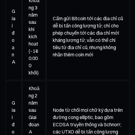
Khoả
ng 3
G
năm
ia
Cấm gửi Bitcoin tới các địa chỉ cũ
sau
i
dễ bị tấn công lượng tử; chỉ cho
khi
đ
phép chuyển tới các địa chỉ mới
kích
o
kháng lượng tử; vẫn có thể chi
hoạt
ạ
tiêu từ địa chỉ cũ, nhưng không
(~16
n
nhận thêm coin mới
0.00
A
0
khối)
Khoả
ng 2
G
năm
ia
sau
Node từ chối mọi chữ ký dựa trên
i
Giai
đường cong elliptic, bao gồm
đ
đoạn
ECDSA truyền thống và Schnorr;
o
A
các UTXO dễ bị tấn công lượng