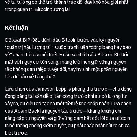
về tư tưởng có thể trở thành trục đối đầu khó hòa giải nhất
trong quản trị Bitcoin tương lai.
Kết luận
Đề xuất BIP-361 đánh dấu Bitcoin bước vào kỷ nguyên
"quản trị hậu lượng tử". Cuộc tranh luận "đóng băng hay bảo
vệ" chạm tới câu hỏi triết lý sâu xa nhất của Bitcoin: Khi đối
mặt với nguy cơ tồn vong, mạng lưới nên giữ vững nguyên
tắc không can thiệp tuyệt đối, hay hy sinh một phần nguyên
tắc để bảo vệ tổng thể?
Lựa chọn của Jameson Lopp là phòng thủ trước—chủ động
đóng băng tài sản dễ bị tấn công trước khi sự cố lượng tử
xảy ra, dù điều đó tạo ra một tiền lệ khó chấp nhận. Lựa chọn
của Adam Back là nguyên tắc trước—khăng khăng chỉ
nâng cấp tự nguyện và giữ vững cam kết cốt lõi của Bitcoin
là hệ thống chống kiểm duyệt, dù phải chấp nhận rủi ro chưa
biết trước.