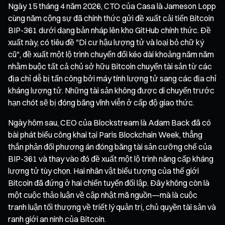
Ngày 15 tháng 4 năm 2026, CTO của Casa là Jameson Lopp
cùng năm cộng sự đã chính thức gửi đề xuất cải tiến Bitcoin
BIP-361 dưới dạng bản nháp lên kho GitHub chính thức. Đề
xuất này, có tiêu đề "Di cư hậu lượng tử và loại bỏ chữ ký
cũ", đề xuất một lộ trình chuyển đổi kéo dài khoảng năm năm
nhằm buộc tất cả chủ sở hữu Bitcoin chuyển tài sản từ các
địa chỉ dễ bị tấn công bởi máy tính lượng tử sang các địa chỉ
kháng lượng tử. Những tài sản không được di chuyển trước
hạn chót sẽ bị đóng băng vĩnh viễn ở cấp độ giao thức.
Ngày hôm sau, CEO của Blockstream là Adam Back đã có
bài phát biểu công khai tại Paris Blockchain Week, thẳng
thắn phản đối phương án đóng băng tài sản cưỡng chế của
BIP-361 và thay vào đó đề xuất một lộ trình nâng cấp kháng
lượng tử tùy chọn. Hai nhân vật biểu tượng của thế giới
Bitcoin đã đứng ở hai chiến tuyến đối lập. Đây không còn là
một cuộc thảo luận về cập nhật mã nguồn—mà là cuộc
tranh luận tối thượng về triết lý quản trị, chủ quyền tài sản và
ranh giới an ninh của Bitcoin.