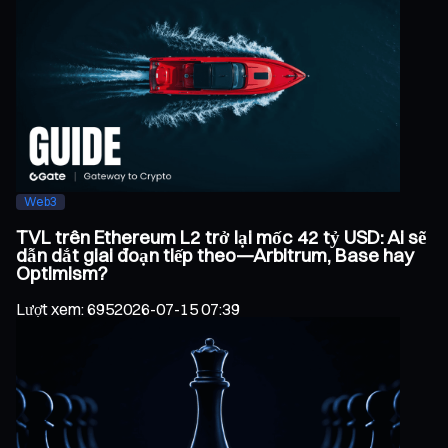
Web3
TVL trên Ethereum L2 trở lại mốc 42 tỷ USD: Ai sẽ
dẫn dắt giai đoạn tiếp theo—Arbitrum, Base hay
Optimism?
Lượt xem
:
695
2026-07-15 07:39