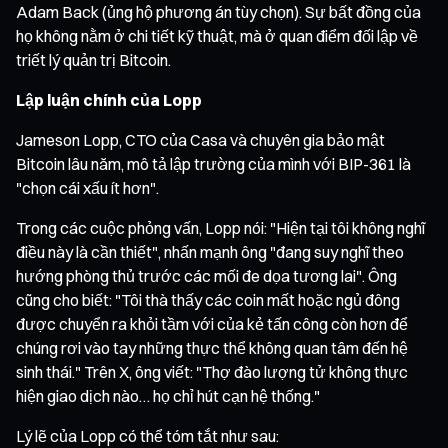
Adam Back (ủng hộ phương án tùy chọn). Sự bất đồng của
họ không nằm ở chi tiết kỹ thuật, mà ở quan điểm đối lập về
triết lý quản trị Bitcoin.
Lập luận chính của Lopp
Jameson Lopp, CTO của Casa và chuyên gia bảo mật
Bitcoin lâu năm, mô tả lập trường của mình với BIP-361 là
"chọn cái xấu ít hơn".
Trong các cuộc phỏng vấn, Lopp nói: "Hiện tại tôi không nghĩ
điều này là cần thiết", nhấn mạnh ông "đang suy nghĩ theo
hướng phòng thủ trước các mối đe dọa tương lai". Ông
cũng cho biết: "Tôi thà thấy các coin mất hoặc ngủ đông
được chuyển ra khỏi tầm với của kẻ tấn công còn hơn để
chúng rơi vào tay những thực thể không quan tâm đến hệ
sinh thái." Trên X, ông viết: "Thợ đào lượng tử không thực
hiện giao dịch nào… họ chỉ hút cạn hệ thống."
Lý lẽ của Lopp có thể tóm tắt như sau: