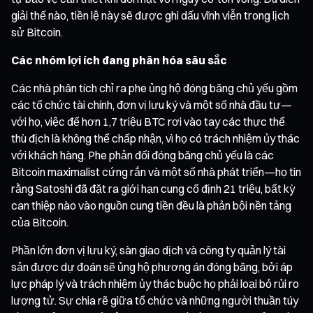
giải thế nào, tiền lệ này sẽ được ghi dấu vĩnh viễn trong lịch
sử Bitcoin.
Các nhóm lợi ích đang phân hóa sâu sắc
Các nhà phân tích chỉ ra phe ủng hộ đóng băng chủ yếu gồm
các tổ chức tài chính, đơn vị lưu ký và một số nhà đầu tư—
với họ, việc để hơn 1,7 triệu BTC rơi vào tay các thực thể
thù địch là không thể chấp nhận, vì họ có trách nhiệm ủy thác
với khách hàng. Phe phản đối đóng băng chủ yếu là các
Bitcoin maximalist cứng rắn và một số nhà phát triển—họ tin
rằng Satoshi đã đặt ra giới hạn cung cố định 21 triệu, bất kỳ
can thiệp nào vào nguồn cung tiền đều là phản bội nền tảng
của Bitcoin.
Phần lớn đơn vị lưu ký, sàn giao dịch và công ty quản lý tài
sản được dự đoán sẽ ủng hộ phương án đóng băng, bởi áp
lực pháp lý và trách nhiệm ủy thác buộc họ phải loại bỏ rủi ro
lượng tử. Sự chia rẽ giữa tổ chức và những người thuần túy