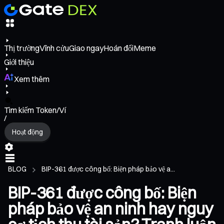
Thị trường
Vĩnh cửu
Giao ngay
Hoán đổi
Meme
Giới thiệu
Xem thêm
Tìm kiếm Token/Ví
/
Hoạt động
BLOG
BIP-361 được công bố: Biện pháp bảo vệ a...
BIP-361 được công bố: Biện
pháp bảo vệ an ninh hay nguy