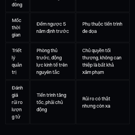
đông
Mốc
Đếm ngược 5
Phụ thuộc tiến trình
thời
năm định trước
đe dọa
gian
Triết
Phòng thủ
Chủ quyền tối
lý
trước, động
thượng, không can
quản
lực kinh tế trên
thiệp là bất khả
trị
nguyên tắc
xâm phạm
Đánh
giá
Tiến trình tăng
Rủi ro có thật
rủi ro
tốc, phải chủ
nhưng còn xa
lượn
động
g tử