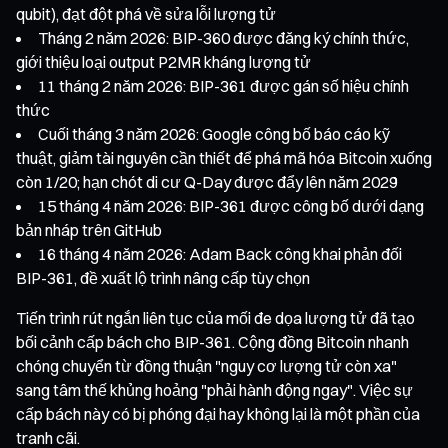
qubit), đạt đột phá về sửa lỗi lượng tử
Tháng 2 năm 2026: BIP-360 được đăng ký chính thức,
giới thiệu loại output P2MR kháng lượng tử
11 tháng 2 năm 2026: BIP-361 được gán số hiệu chính
thức
Cuối tháng 3 năm 2026: Google công bố báo cáo kỹ
thuật, giảm tài nguyên cần thiết để phá mã hóa Bitcoin xuống
còn 1/20; hạn chót di cư Q-Day được đẩy lên năm 2029
15 tháng 4 năm 2026: BIP-361 được công bố dưới dạng
bản nháp trên GitHub
16 tháng 4 năm 2026: Adam Back công khai phản đối
BIP-361, đề xuất lộ trình nâng cấp tùy chọn
Tiến trình rút ngắn liên tục của mối đe dọa lượng tử đã tạo
bối cảnh cấp bách cho BIP-361. Cộng đồng Bitcoin nhanh
chóng chuyển từ đồng thuận "nguy cơ lượng tử còn xa"
sang tâm thế khủng hoảng "phải hành động ngay". Việc sự
cấp bách này có bị phóng đại hay không lại là một phần của
tranh cãi.