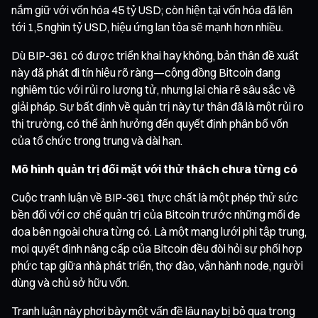
nắm giữ với vốn hóa 45 tỷ USD; còn hiện tại vốn hóa đã lên
tới 1,5 nghìn tỷ USD, hiệu ứng lan tỏa sẽ mạnh hơn nhiều.
Dù BIP-361 có được triển khai hay không, bản thân đề xuất
này đã phát đi tín hiệu rõ ràng—cộng đồng Bitcoin đang
nghiêm túc với rủi ro lượng tử, nhưng lại chia rẽ sâu sắc về
giải pháp. Sự bất định về quản trị này tự thân đã là một rủi ro
thị trường, có thể ảnh hưởng đến quyết định phân bổ vốn
của tổ chức trong trung và dài hạn.
Mô hình quản trị đối mặt với thử thách chưa từng có
Cuộc tranh luận về BIP-361 thực chất là một phép thử sức
bền đối với cơ chế quản trị của Bitcoin trước những mối đe
dọa bên ngoài chưa từng có. Là một mạng lưới phi tập trung,
mọi quyết định nâng cấp của Bitcoin đều đòi hỏi sự phối hợp
phức tạp giữa nhà phát triển, thợ đào, vận hành node, người
dùng và chủ sở hữu vốn.
Tranh luận này phơi bày một vấn đề lâu nay bị bỏ qua trong