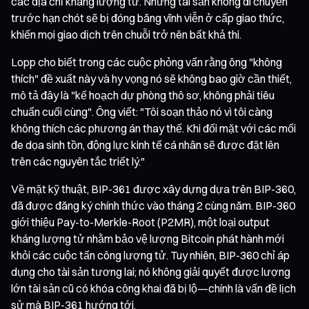
các địa chỉ kháng lượng tử. Những tài sản không di chuyển
trước hạn chót sẽ bị đóng băng vĩnh viễn ở cấp giao thức,
khiến mọi giao dịch trên chuỗi trở nên bất khả thi.
Lopp cho biết trong các cuộc phỏng vấn rằng ông "không
thích" đề xuất này và hy vọng nó sẽ không bao giờ cần thiết,
mô tả đây là "kế hoạch dự phòng thô sơ, không phải tiêu
chuẩn cuối cùng". Ông viết: "Tôi soạn thảo nó vì tôi càng
không thích các phương án thay thế. Khi đối mặt với các mối
đe dọa sinh tồn, động lực kinh tế cá nhân sẽ được đặt lên
trên các nguyên tắc triết lý."
Về mặt kỹ thuật, BIP-361 được xây dựng dựa trên BIP-360,
đã được đăng ký chính thức vào tháng 2 cùng năm. BIP-360
giới thiệu Pay-to-Merkle-Root (P2MR), một loại output
kháng lượng tử nhằm bảo vệ lượng Bitcoin phát hành mới
khỏi các cuộc tấn công lượng tử. Tuy nhiên, BIP-360 chỉ áp
dụng cho tài sản tương lai; nó không giải quyết được lượng
lớn tài sản cũ có khóa công khai đã bị lộ—chính là vấn đề lịch
sử mà BIP-361 hướng tới.