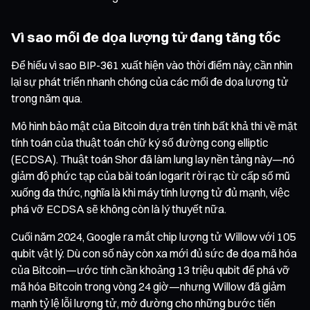
Vì sao mối đe dọa lượng tử đang tăng tốc
Để hiểu vì sao BIP-361 xuất hiện vào thời điểm này, cần nhìn
lại sự phát triển nhanh chóng của các mối đe dọa lượng tử
trong năm qua.
Mô hình bảo mật của Bitcoin dựa trên tính bất khả thi về mặt
tính toán của thuật toán chữ ký số đường cong elliptic
(ECDSA). Thuật toán Shor đã làm lung lay nền tảng này—nó
giảm độ phức tạp của bài toán logarit rời rạc từ cấp số mũ
xuống đa thức, nghĩa là khi máy tính lượng tử đủ mạnh, việc
phá vỡ ECDSA sẽ không còn là lý thuyết nữa.
Cuối năm 2024, Google ra mắt chip lượng tử Willow với 105
qubit vật lý. Dù con số này còn xa mới đủ sức đe dọa mã hóa
của Bitcoin—ước tính cần khoảng 13 triệu qubit để phá vỡ
mã hóa Bitcoin trong vòng 24 giờ—nhưng Willow đã giảm
mạnh tỷ lệ lỗi lượng tử, mở đường cho những bước tiến