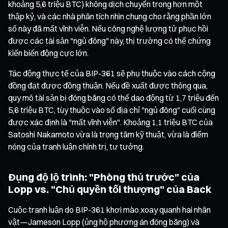
khoảng 5,6 triệu BTC) không dịch chuyển trong hơn một
thập kỷ, và các nhà phân tích nhìn chung cho rằng phần lớn
số này đã mất vĩnh viễn. Nếu công nghệ lượng tử phục hồi
được các tài sản "ngủ đông" này, thị trường có thể chứng
kiến biến động cực lớn.
Tác động thực tế của BIP-361 sẽ phụ thuộc vào cách cộng
đồng đạt được đồng thuận. Nếu đề xuất được thông qua,
quy mô tài sản bị đóng băng có thể dao động từ 1,7 triệu đến
5,6 triệu BTC, tùy thuộc vào số địa chỉ "ngủ đông" cuối cùng
được xác định là "mất vĩnh viễn". Khoảng 1,1 triệu BTC của
Satoshi Nakamoto vừa là trọng tâm kỹ thuật, vừa là điểm
nóng của tranh luận chính trị, tư tưởng.
Đụng độ lộ trình: "Phòng thủ trước" của
Lopp vs. "Chủ quyền tối thượng" của Back
Cuộc tranh luận do BIP-361 khơi mào xoay quanh hai nhân
vật—Jameson Lopp (ủng hộ phương án đóng băng) và