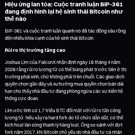
Hiệu ứng lan tỏa: Cuộc tranh luận BIP-361
đang định hình lại hệ sinh thái Bitcoin như
thế nào
BIP-361 và cuộc tranh luận quanh nó đã tác động sâu rộng
đến nhiều khía cạnh của hệ sinh thái Bitcoin.
Rủi ro thị trường tăng cao
Joshua Lim của FalconX nhận định ngày 16 tháng 4 năm
2026 rằng rủi ro lượng tử có thể bùng phát trước tiên ở thị
trường phái sinh, chứ không phải trên chuỗi. Các giao dịch
quyền chọn gần đây và xu hướng mua quyền chọn bán dài
hạn cho thấy nhà đầu tư đang phòng ngừa các sự kiện hệ
thống cực đoan.
Lim ước tính có 1,7 triệu BTC đối mặt với rủi ro tấn công
lượng tử. Nếu xảy ra hard fork do tổ chức dẫn dắt, có thể
kích hoạt làn sóng thanh lý hàng loạt. Ông so sánh với đợt
fork năm 2017, khi Bitcoin chủ yếu do nhà đầu tư cá nhân