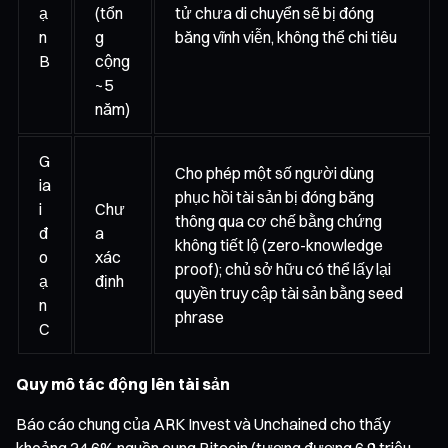
ạ
(tổn
tử chưa di chuyển sẽ bị đóng
n
g
băng vĩnh viễn, không thể chi tiêu
B
cộng
~5
năm)
G
Cho phép một số người dùng
ia
phục hồi tài sản bị đóng băng
i
Chư
thông qua cơ chế bằng chứng
đ
a
không tiết lộ (zero-knowledge
o
xác
proof); chủ sở hữu có thể lấy lại
ạ
định
quyền truy cập tài sản bằng seed
n
phrase
C
Quy mô tác động lên tài sản
Báo cáo chung của ARK Invest và Unchained cho thấy
khoảng 34,6% nguồn cung Bitcoin (tương đương 6,9 triệu