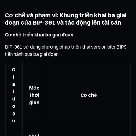
Cơ chế và phạm vi: Khung triển khai ba giai
đoạn của BIP-361 và tác động lên tài sản
Cơ chế triển khai ba giai đoạn
BIP-361 sử dụng phương pháp triển khai version bits BIP9,
tiến hành qua ba giai đoạn:
G
i
a
Mốc
i
thời
Cơ chế
đ
gian
o
ạ
n