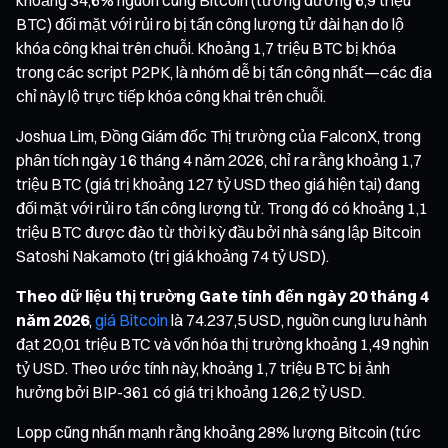
BTC) đối mặt với rủi ro bị tấn công lượng tử dài hạn do lộ
khóa công khai trên chuỗi. Khoảng 1,7 triệu BTC bị khóa
trong các script P2PK, là nhóm dễ bị tấn công nhất—các địa
chỉ này lộ trực tiếp khóa công khai trên chuỗi.
Joshua Lim, Đồng Giám đốc Thị trường của FalconX, trong
phân tích ngày 16 tháng 4 năm 2026, chỉ ra rằng khoảng 1,7
triệu BTC (giá trị khoảng 127 tỷ USD theo giá hiện tại) đang
đối mặt với rủi ro tấn công lượng tử. Trong đó có khoảng 1,1
triệu BTC được đào từ thời kỳ đầu bởi nhà sáng lập Bitcoin
Satoshi Nakamoto (trị giá khoảng 74 tỷ USD).
Theo dữ liệu thị trường Gate tính đến ngày 20 tháng 4
năm 2026
,
giá Bitcoin
là 74.237,5 USD, nguồn cung lưu hành
đạt 20,01 triệu BTC và vốn hóa thị trường khoảng 1,49 nghìn
tỷ USD. Theo ước tính này, khoảng 1,7 triệu BTC bị ảnh
hưởng bởi BIP-361 có giá trị khoảng 126,2 tỷ USD.
Lopp cũng nhấn mạnh rằng khoảng 28% lượng Bitcoin (tức