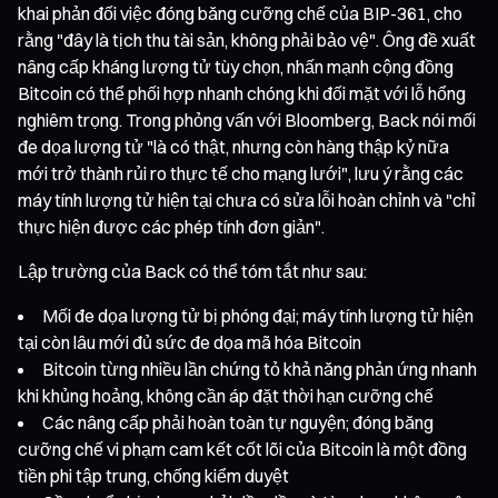
khai phản đối việc đóng băng cưỡng chế của BIP-361, cho
rằng "đây là tịch thu tài sản, không phải bảo vệ". Ông đề xuất
nâng cấp kháng lượng tử tùy chọn, nhấn mạnh cộng đồng
Bitcoin có thể phối hợp nhanh chóng khi đối mặt với lỗ hổng
nghiêm trọng. Trong phỏng vấn với Bloomberg, Back nói mối
đe dọa lượng tử "là có thật, nhưng còn hàng thập kỷ nữa
mới trở thành rủi ro thực tế cho mạng lưới", lưu ý rằng các
máy tính lượng tử hiện tại chưa có sửa lỗi hoàn chỉnh và "chỉ
thực hiện được các phép tính đơn giản".
Lập trường của Back có thể tóm tắt như sau:
Mối đe dọa lượng tử bị phóng đại; máy tính lượng tử hiện
tại còn lâu mới đủ sức đe dọa mã hóa Bitcoin
Bitcoin từng nhiều lần chứng tỏ khả năng phản ứng nhanh
khi khủng hoảng, không cần áp đặt thời hạn cưỡng chế
Các nâng cấp phải hoàn toàn tự nguyện; đóng băng
cưỡng chế vi phạm cam kết cốt lõi của Bitcoin là một đồng
tiền phi tập trung, chống kiểm duyệt