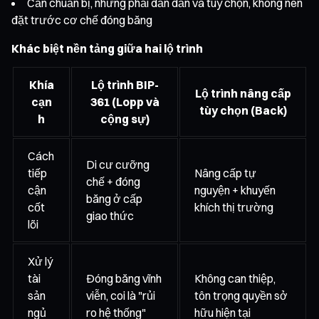
Cần chuẩn bị, nhưng phải dần dần và tùy chọn, không nên
đặt trước cơ chế đóng băng
Khác biệt nền tảng giữa hai lộ trình
Khía
Lộ trình BIP-
Lộ trình nâng cấp
cạn
361 (Lopp và
tùy chọn (Back)
h
cộng sự)
Cách
Di cư cưỡng
tiếp
Nâng cấp tự
chế + đóng
cận
nguyện + khuyến
băng ở cấp
cốt
khích thị trường
giao thức
lõi
Xử lý
tài
Đóng băng vĩnh
Không can thiệp,
sản
viễn, coi là "rủi
tôn trọng quyền sở
ngủ
ro hệ thống"
hữu hiện tại