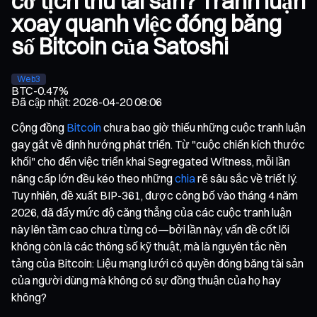
cơ tịch thu tài sản? Tranh luận
xoay quanh việc đóng băng
số Bitcoin của Satoshi
Web3
BTC
-0.47%
Đã cập nhật
:
2026-04-20 08:06
Cộng đồng
Bitcoin
chưa bao giờ thiếu những cuộc tranh luận
gay gắt về định hướng phát triển. Từ "cuộc chiến kích thước
khối" cho đến việc triển khai Segregated Witness, mỗi lần
nâng cấp lớn đều kéo theo những
chia
rẽ sâu sắc về triết lý.
Tuy nhiên, đề xuất BIP-361, được công bố vào tháng 4 năm
2026, đã đẩy mức độ căng thẳng của các cuộc tranh luận
này lên tầm cao chưa từng có—bởi lần này, vấn đề cốt lõi
không còn là các thông số kỹ thuật, mà là nguyên tắc nền
tảng của Bitcoin: Liệu mạng lưới có quyền đóng băng tài sản
của người dùng mà không có sự đồng thuận của họ hay
không?