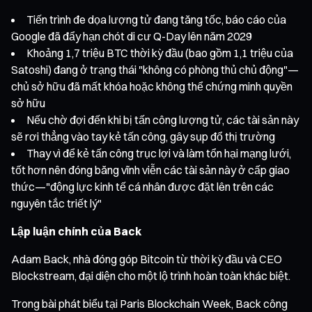
Tiến trình đe dọa lượng tử đang tăng tốc, báo cáo của
Google đã đẩy hạn chót di cư Q-Day lên năm 2029
Khoảng 1,7 triệu BTC thời kỳ đầu (bao gồm 1,1 triệu của
Satoshi) đang ở trạng thái "không có phòng thủ chủ động"—
chủ sở hữu đã mất khóa hoặc không thể chứng minh quyền
sở hữu
Nếu chờ đợi đến khi bị tấn công lượng tử, các tài sản này
sẽ rơi thẳng vào tay kẻ tấn công, gây sụp đổ thị trường
Thay vì để kẻ tấn công trục lợi và làm tổn hại mạng lưới,
tốt hơn nên đóng băng vĩnh viễn các tài sản này ở cấp giao
thức—"động lực kinh tế cá nhân được đặt lên trên các
nguyên tắc triết lý"
Lập luận chính của Back
Adam Back, nhà đóng góp Bitcoin từ thời kỳ đầu và CEO
Blockstream, đại diện cho một lộ trình hoàn toàn khác biệt.
Trong bài phát biểu tại Paris Blockchain Week, Back công