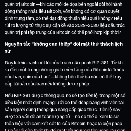
quản trị Bitcoin—khi các mối đe dọa bên ngoài đòi hỏi hành
động thống nhất, liệu Bitcoin, vốn không có cơ quan quyết
định trung tâm, có thể đạt đồng thuận hiệu quả không? Nếu
rủi ro lượng tử thực sự cận kề vào 2029–2030, liệu cấu trúc
quản trị phi tập trung của Bitcoin có thể phối hợp kịp thời?
Nguyên tắc "không can thiệp" đối mặt thử thách lịch
sử
Đây là khía cạnh cốt lõi của tranh cãi quanh BIP-361. Từ khi
ra đời, một trong những giá trị nền tảng của Bitcoin là "khóa
của bạn, coin của bạn"—không bên thứ ba nào có thể truy
cập tài sản của bạn nếu không được phép.
Nếu BIP-361 được thông qua, nó sẽ tạo tiền lệ: trong một số
điều kiện nhất định, mạng lưới có thể đóng băng vĩnh viễn tài
sản người dùng thông qua nâng cấp giao thức. Tiền lệ này
vượt xa vấn đề an toàn lượng tử—nó có thể bị xem là sự
thỏa hiệp với cam kết cốt lõi của Bitcoin, hoặc là biện pháp
tự bảo vệ cần thiết khi đối mặt với nguy cơ tồn vong. Dù diễn