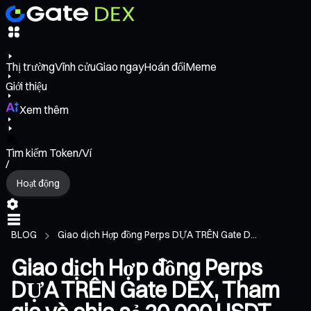
Thị trường
Vĩnh cửu
Giao ngay
Hoán đổi
Meme
Giới thiệu
Xem thêm
Tìm kiếm Token/Ví
/
Hoạt động
BLOG
Giao dịch Hợp đồng Perps DỰA TRÊN Gate D...
Giao dịch Hợp đồng Perps
DỰA TRÊN Gate DEX, Tham