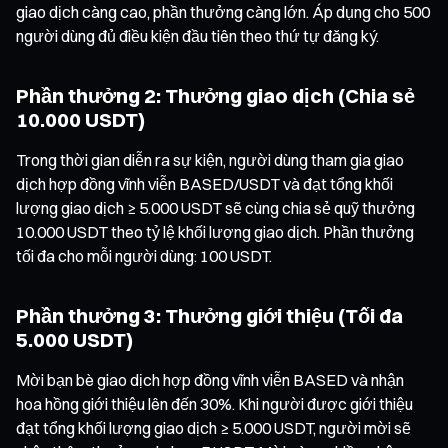
giao dịch càng cao, phần thưởng càng lớn. Áp dụng cho 500
người dùng đủ điều kiện đầu tiên theo thứ tự đăng ký.
Phần thưởng 2: Thưởng giao dịch (Chia sẻ
10.000 USDT)
Trong thời gian diễn ra sự kiện, người dùng tham gia giao
dịch hợp đồng vĩnh viễn BASED/USDT và đạt tổng khối
lượng giao dịch ≥ 5.000 USDT sẽ cùng chia sẻ quỹ thưởng
10.000 USDT theo tỷ lệ khối lượng giao dịch. Phần thưởng
tối đa cho mỗi người dùng: 100 USDT.
Phần thưởng 3: Thưởng giới thiệu (Tối đa
5.000 USDT)
Mời bạn bè giao dịch hợp đồng vĩnh viễn BASED và nhận
hoa hồng giới thiệu lên đến 30%. Khi người được giới thiệu
đạt tổng khối lượng giao dịch ≥ 5.000 USDT, người mời sẽ