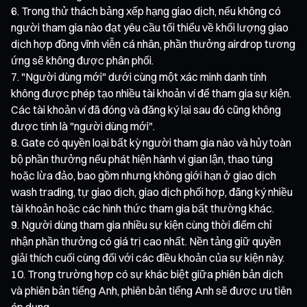
Trong thử thách bảng xếp hạng giao dịch, nếu không có
người tham gia nào đạt yêu cầu tối thiểu về khối lượng giao
dịch hợp đồng vĩnh viễn cá nhân, phần thưởng airdrop tương
ứng sẽ không được phân phối.
"Người dùng mới" dưới cùng một xác minh danh tính
không được phép tạo nhiều tài khoản ví để tham gia sự kiện.
Các tài khoản ví đã đóng và đăng ký lại sau đó cũng không
được tính là "người dùng mới".
Gate có quyền loại bất kỳ người tham gia nào và hủy toàn
bộ phần thưởng nếu phát hiện hành vi gian lận, thao túng
hoặc lừa đảo, bao gồm nhưng không giới hạn ở giao dịch
wash trading, tự giao dịch, giao dịch phối hợp, đăng ký nhiều
tài khoản hoặc các hình thức tham gia bất thường khác.
Người dùng tham gia nhiều sự kiện cùng thời điểm chỉ
nhận phần thưởng có giá trị cao nhất. Nền tảng giữ quyền
giải thích cuối cùng đối với các điều khoản của sự kiện này.
Trong trường hợp có sự khác biệt giữa phiên bản dịch
và phiên bản tiếng Anh, phiên bản tiếng Anh sẽ được ưu tiên
áp dụng.