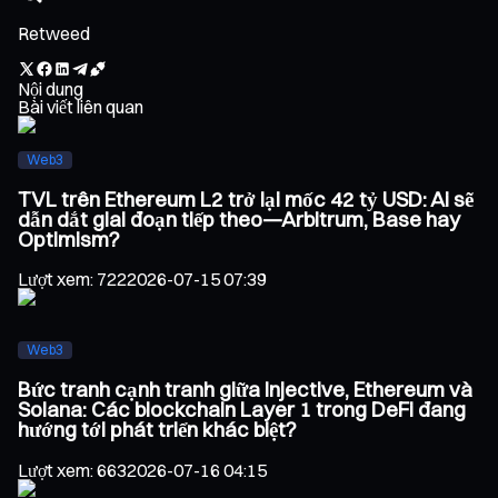
Retweed
Nội dung
Bài viết liên quan
Web3
TVL trên Ethereum L2 trở lại mốc 42 tỷ USD: Ai sẽ
dẫn dắt giai đoạn tiếp theo—Arbitrum, Base hay
Optimism?
Lượt xem
:
722
2026-07-15 07:39
Web3
Bức tranh cạnh tranh giữa Injective, Ethereum và
Solana: Các blockchain Layer 1 trong DeFi đang
hướng tới phát triển khác biệt?
Lượt xem
:
663
2026-07-16 04:15