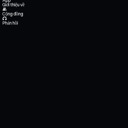
App
Giới thiệu về
Cộng đồng
Phản hồi