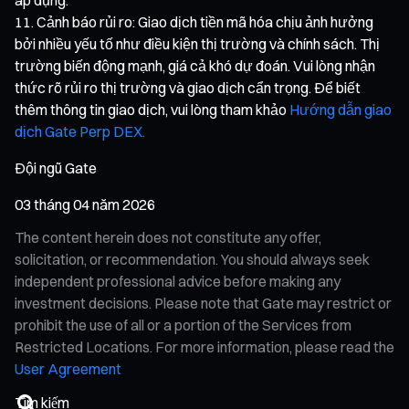
Cảnh báo rủi ro: Giao dịch tiền mã hóa chịu ảnh hưởng
bởi nhiều yếu tố như điều kiện thị trường và chính sách. Thị
trường biến động mạnh, giá cả khó dự đoán. Vui lòng nhận
thức rõ rủi ro thị trường và giao dịch cẩn trọng. Để biết
thêm thông tin giao dịch, vui lòng tham khảo
Hướng dẫn giao
dịch Gate Perp DEX.
Đội ngũ Gate
03 tháng 04 năm 2026
The content herein does not constitute any offer,
solicitation, or recommendation. You should always seek
independent professional advice before making any
investment decisions. Please note that Gate may restrict or
prohibit the use of all or a portion of the Services from
Restricted Locations. For more information, please read the
User Agreement