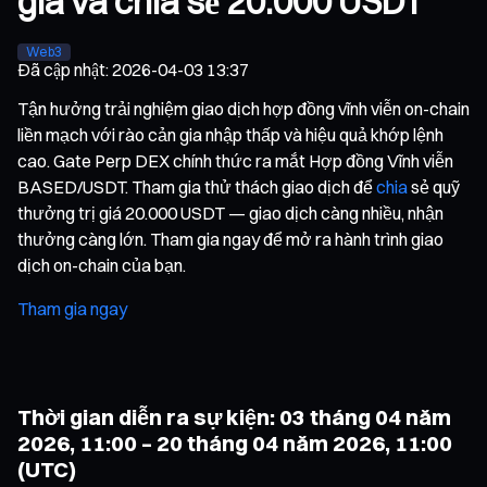
gia và chia sẻ 20.000 USDT
Web3
Đã cập nhật
:
2026-04-03 13:37
Tận hưởng trải nghiệm giao dịch hợp đồng vĩnh viễn on-chain
liền mạch với rào cản gia nhập thấp và hiệu quả khớp lệnh
cao. Gate Perp DEX chính thức ra mắt Hợp đồng Vĩnh viễn
BASED/USDT. Tham gia thử thách giao dịch để
chia
sẻ quỹ
thưởng trị giá 20.000 USDT — giao dịch càng nhiều, nhận
thưởng càng lớn. Tham gia ngay để mở ra hành trình giao
dịch on-chain của bạn.
Tham gia ngay
Thời gian diễn ra sự kiện: 03 tháng 04 năm
2026, 11:00 – 20 tháng 04 năm 2026, 11:00
(UTC)