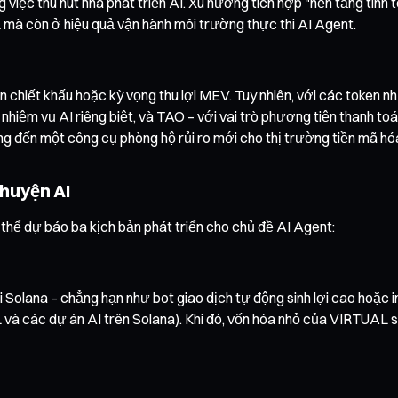
 việc thu hút nhà phát triển AI. Xu hướng tích hợp "nền tảng tính to
L mà còn ở hiệu quả vận hành môi trường thực thi AI Agent.
n chiết khấu hoặc kỳ vọng thu lợi MEV. Tuy nhiên, với các token n
nhiệm vụ AI riêng biệt, và TAO – với vai trò phương tiện thanh toá
g đến một công cụ phòng hộ rủi ro mới cho thị trường tiền mã hó
chuyện AI
ó thể dự báo ba kịch bản phát triển cho chủ đề AI Agent:
 Solana – chẳng hạn như bot giao dịch tự động sinh lợi cao hoặc 
à các dự án AI trên Solana). Khi đó, vốn hóa nhỏ của VIRTUAL s