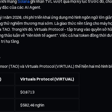
ện khi mạng
Solana
ghi nhận TVL vượt qua mọi kỷ lục trước đó, cho
ày đặc của các AI Agent.
uý I năm 2026, chi phí triển khai ứng dụng mô hình ngôn ngữ lớn g
ang thử nghiệm thương mại sớm. Là giao thức nền tảng cho máy học
 TAO. Trong khi đó, Virtuals Protocol – tập trung vào quyền sở hữ
thảo luận về "nền kinh tế agent". Việc cả hai token đồng thời đ
trị hạ tầng.
L
sor (TAO) và Virtuals Protocol (VIRTUAL) thể hiện hai mô hình bi
)
Virtuals Protocol (VIRTUAL)
$0,6713
$582,46 nghìn