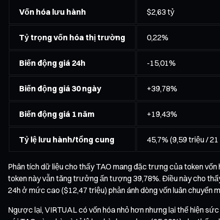
Vốn hóa lưu hành
$2,63 tỷ
Tỷ trọng vốn hóa thị trường
0,22%
Biến động giá 24h
-15,01%
Biến động giá 30 ngày
+39,78%
Biến động giá 1 năm
+19,43%
Tỷ lệ lưu hành/tổng cung
45,7% (9,59 triệu / 21 
Phân tích dữ liệu cho thấy TAO mang đặc trưng của token vốn hó
token này vẫn tăng trưởng ấn tượng 39,78%. Điều này cho thấy, d
24h ở mức cao ($12,47 triệu) phản ánh dòng vốn luân chuyển 
Ngược lại, VIRTUAL có vốn hóa nhỏ hơn nhưng lại thể hiện sứ