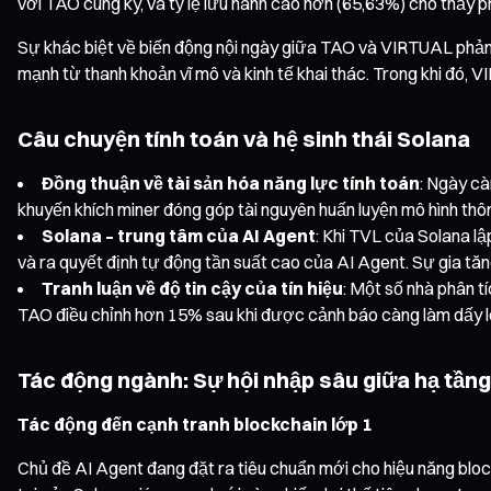
với TAO cùng kỳ, và tỷ lệ lưu hành cao hơn (65,63%) cho thấy p
Sự khác biệt về biến động nội ngày giữa TAO và VIRTUAL phản án
mạnh từ thanh khoản vĩ mô và kinh tế khai thác. Trong khi đó, 
Câu chuyện tính toán và hệ sinh thái Solana
Đồng thuận về tài sản hóa năng lực tính toán
: Ngày cà
khuyến khích miner đóng góp tài nguyên huấn luyện mô hình thô
Solana – trung tâm của AI Agent
: Khi TVL của Solana lậ
và ra quyết định tự động tần suất cao của AI Agent. Sự gia tă
Tranh luận về độ tin cậy của tín hiệu
: Một số nhà phân tí
TAO điều chỉnh hơn 15% sau khi được cảnh báo càng làm dấy lên 
Tác động ngành: Sự hội nhập sâu giữa hạ tầng 
Tác động đến cạnh tranh blockchain lớp 1
Chủ đề AI Agent đang đặt ra tiêu chuẩn mới cho hiệu năng block