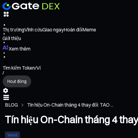
Thị trường
Vĩnh cửu
Giao ngay
Hoán đổi
Meme
Giới thiệu
Xem thêm
Tìm kiếm Token/Ví
/
Hoạt động
BLOG
Tín hiệu On-Chain tháng 4 thay đổi: TAO ...
Tín hiệu On-Chain tháng 4 thay
Web3