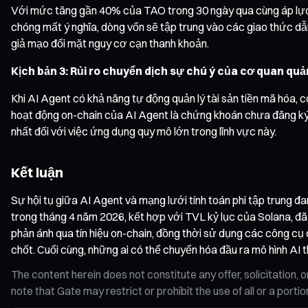
Với mức tăng gần 40% của TAO trong 30 ngày qua cùng áp lực ph
chóng mất ý nghĩa, dòng vốn sẽ tập trung vào các giao thức dẫ
giả mạo đối mặt nguy cơ cạn thanh khoản.
Kịch bản 3: Rủi ro chuyển dịch sự chú ý của cơ quan quản
Khi AI Agent có khả năng tự động quản lý tài sản tiền mã hóa, c
hoạt động on-chain của AI Agent là chứng khoán chưa đăng ký ho
nhất đối với việc ứng dụng quy mô lớn trong lĩnh vực này.
Kết luận
Sự hội tụ giữa AI Agent và mạng lưới tính toán phi tập trung đa
trong tháng 4 năm 2026, kết hợp với TVL kỷ lục của Solana, đã 
phản ánh qua tín hiệu on-chain, đồng thời sử dụng các công cụ c
chốt. Cuối cùng, những ai có thể chuyển hóa đầu ra mô hình AI
The content herein does not constitute any offer, solicitatio
note that Gate may restrict or prohibit the use of all or a por