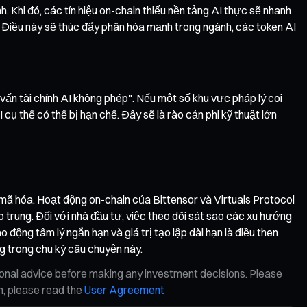
Khi đó, các tín hiệu on-chain thiếu nền tảng AI thực sẽ nhanh
. Điều này sẽ thúc đẩy phân hóa mạnh trong ngành, các token AI
 vấn tài chính AI không phép". Nếu một số khu vực pháp lý coi
ụ thể có thể bị hạn chế. Đây sẽ là rào cản phi kỹ thuật lớn
ền mã hóa. Hoạt động on-chain của Bittensor và Virtuals Protocol
 trung. Đối với nhà đầu tư, việc theo dõi sát sao các xu hướng
động tâm lý ngắn hạn và giá trị tạo lập dài hạn là điều then
g trong chu kỳ câu chuyện này.
ional advice before making any investment decisions. Please
on, please read the
User Agreement