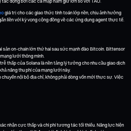
 bị tác động bởi các cá mập nắm giữ lớn so với TAO.
eo
giá trị cho các giao thức tính toán lớp nền, chịu ảnh hưởng
 gắn liền với kỳ vọng cộng đồng về các ứng dụng agent thực tế.
ài sản on-chain lớn thứ hai sau sức mạnh đào Bitcoin. Bittensor
 mạng lưới thông minh.
trễ thấp của Solana là nền tảng lý tưởng cho nhu cầu giao dịch
khả năng thu phí của mạng lưới này.
ch chuyển nội bộ địa chỉ, không phải dòng vốn mới thực sự. Việc
ác nhận cực thấp và chi phí tương tác tối thiểu. Năng lực hiện