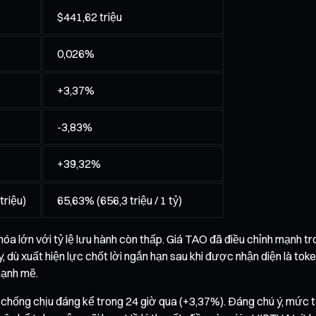
$441,62 triệu
0,026%
+3,37%
-3,83%
+39,32%
triệu)
65,63% (656,3 triệu / 1 tỷ)
a lớn với tỷ lệ lưu hành còn thấp. Giá TAO đã điều chỉnh mạnh tr
ù xuất hiện lực chốt lời ngắn hạn sau khi được nhận diện là token 
mạnh mẽ.
c chống chịu đáng kể trong 24 giờ qua (+3,37%). Đáng chú ý, mứ