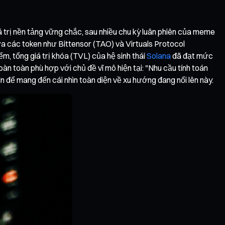
á trị nền tảng vững chắc, sau nhiều chu kỳ luân phiên của meme
ưa các token như Bittensor (TAO) và Virtuals Protocol
m, tổng giá trị khóa (TVL) của hệ sinh thái
Solana
đã đạt mức
n toàn phù hợp với chủ đề vĩ mô hiện tại: "Nhu cầu tính toán
n để mang đến cái nhìn toàn diện về xu hướng đang nổi lên này.