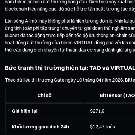
năm token tín hiệu bất thường hàng đầu. Diễn biến này xuất hi
blockchain hiệu năng cao, đủ sức hỗ trợ tần suất tương tác d
Làn sóng AI mới này không phải là hiện tượng đơn lẻ. Nhìn lại q
ứng tính toán phi tập trung" chuyển từ giai đoạn thử nghiệm s
subnet đã tác động trực tiếp đến tốc độ lưu thông on-chain của
hoạt động bất thường của token VIRTUAL đồng pha với làn sóng 
thứ cấp đang dịch chuyển từ thuần đầu cơ sang đánh giá lại giá 
Bức tranh thị trường hiện tại: TAO và VIRTUA
Theo dữ liệu thị trường Gate ngày 10 tháng 04 năm 2026, Bitten
Chỉ số
Bittensor (TAO
Giá hiện tại
$271,8
Khối lượng giao dịch 24h
$12,47 triệu