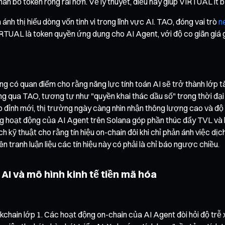
hân bổ token rộng rãi hơn. Về lý thuyết, điều này giúp VIRTUAL ít
h thị hiếu dòng vốn tinh vi trong lĩnh vực AI. TAO, đóng vai trò
n
VIRTUAL là token quyền ứng dụng cho AI Agent, với độ co giãn giá
ng có quan điểm cho rằng năng lực tính toán AI sẽ trở thành lớp t
ng qua TAO, tương tự như "quyền khai thác dầu số" trong thời đại
p đỉnh mới, thị trường ngày càng nhìn nhận thông lượng cao và độ 
ng hoạt động của AI Agent trên Solana góp phần thúc đẩy TVL và 
ch kỹ thuật cho rằng tín hiệu on-chain đôi khi chỉ phản ánh việc dị
tranh luận liệu các tín hiệu này có phải là chỉ báo ngược chiều.
AI và mô hình kinh tế tiền mã hóa
chain lớp 1. Các hoạt động on-chain của AI Agent đòi hỏi độ trễ x