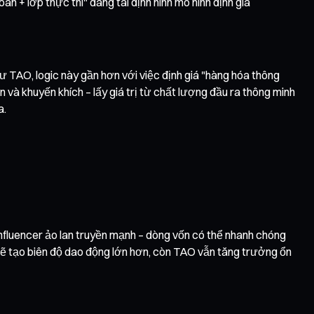
án + lớp thực thi" đang tái định hình mô hình định giá
hư TAO, logic này gần hơn với việc định giá "hàng hóa thông
n và khuyến khích – lấy giá trị từ chất lượng đầu ra thông minh
a.
influencer ảo lan truyền mạnh – dòng vốn có thể nhanh chóng
ẽ tạo biên độ dao động lớn hơn, còn TAO vẫn tăng trưởng ổn