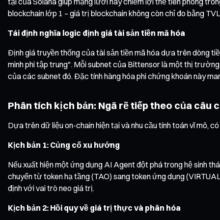
tại của Solana giúp mạng lưới này chiếm lợi thế tiên phong trong
blockchain lớp 1 – giá trị blockchain không còn chỉ đo bằng TV
Tái định nghĩa logic định giá tài sản tiền mã hóa
Định giá truyền thống của tài sản tiền mã hóa dựa trên dòng tiề
minh phi tập trung". Mỗi subnet của Bittensor là một thị trường 
của các subnet đó. Đặc tính hàng hóa phi chứng khoán này man
Phân tích kịch bản: Ngã rẽ tiếp theo của câu 
Dựa trên dữ liệu on-chain hiện tại và nhu cầu tính toán vĩ mô, c
Kịch bản 1: Củng cố xu hướng
Nếu xuất hiện một ứng dụng AI Agent đột phá trong hệ sinh thái
chuyển từ token hạ tầng (TAO) sang token ứng dụng (VIRTUAL v
định với vai trò neo giá trị.
Kịch bản 2: Hồi quy về giá trị thực và phân hóa