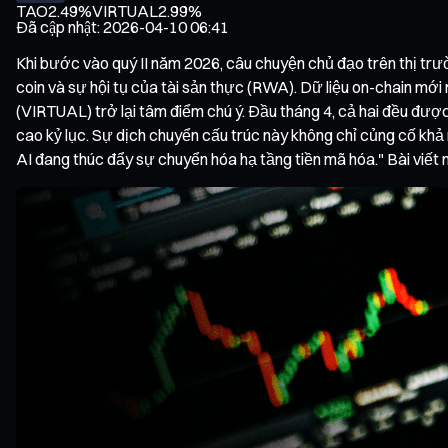
TAO
2.49%
VIRTUAL
2.99%
Đã cập nhật
:
2026-04-10 06:41
Khi bước vào quý II năm 2026, câu chuyện chủ đạo trên thị trườ
coin và sự hội tụ của tài sản thực (RWA). Dữ liệu on-chain mớ
(VIRTUAL) trở lại tâm điểm chú ý. Đầu tháng 4, cả hai đều được
cao kỷ lục. Sự dịch chuyển cấu trúc này không chỉ củng cố khả 
AI đang thúc đẩy sự chuyển hóa hạ tầng tiền mã hóa." Bài viết 