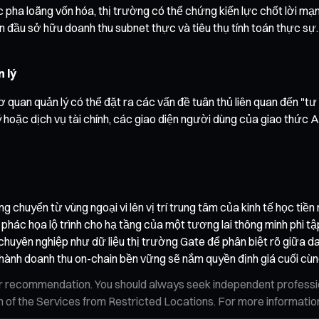
a loãng vốn hóa, thị trường có thể chứng kiến lực chốt lời mạnh. 
n đầu sở hữu doanh thu subnet thực và tiêu thụ tính toán thực sự
 lý
ơ quan quản lý có thể đặt ra các vấn đề tuân thủ liên quan đến "tư
ặc dịch vụ tài chính, các giao diện người dùng của giao thức AI c
ng chuyển từ vùng ngoại vi lên vị trí trung tâm của kinh tế học ti
phác họa lộ trình cho hạ tầng của một tương lai thông minh phi tập
huyên nghiệp như dữ liệu thị trường Gate để phân biệt rõ giữa dao 
 thành doanh thu on-chain bền vững sẽ nắm quyền định giá cuối cùn
n, or recommendation. You should always seek independent profess
tion of the Services from Restricted Locations. For more informati