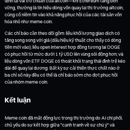
định lại vai trò chuẩn của altcoin—khi Ethereum tăng bền
vững, thường là tín hiệu dòng vốn quay lại thị trường altcoin,
củng cố niềm tin vào khả năng phục hồi của các tài sản vốn
hóa nhỏ như meme coin.
Các chỉ báo cần theo dõi gồm: liệu khối lượng giao dịch có
tăng song song với giá (dấu hiệu kỹ thuật cho thấy có dòng
tiền mới vào); liệu open interest hợp đồng tương lai DOGE
có phục hồi từ mức dưới 1 tỷ USD lên vùng sôi động hơn; và
liệu dòng vốn ETF DOGE có thoát khỏi trạng thái đình trệ kéo
dài để quay lại dương. Bất kỳ sự cải thiện thực chất nào ở
ba chỉ số này đều có thể là chỉ báo sớm cho đợt phục hồi
của nhóm meme coin.
Kết luận
Meme coin đã mất động lực trong thị trường do AI chi phối,
chủ yếu do sự kết hợp giữa "cạnh tranh về sự chú ý" và