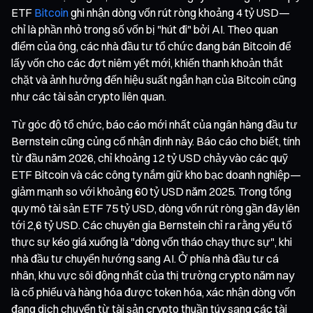
ETF
Bitcoin
ghi nhận dòng vốn rút ròng khoảng 4 tỷ USD—
chỉ là phần nhỏ trong số vốn bị "hút đi" bởi AI. Theo quan
điểm của ông, các nhà đầu tư tổ chức đang bán Bitcoin để
lấy vốn cho các đợt niêm yết mới, khiến thanh khoản thắt
chặt và ảnh hưởng đến hiệu suất ngắn hạn của Bitcoin cũng
như các tài sản crypto liên quan.
Từ góc độ tổ chức, báo cáo mới nhất của ngân hàng đầu tư
Bernstein cũng củng cố nhận định này. Báo cáo cho biết, tính
từ đầu năm 2026, chỉ khoảng 12 tỷ USD chảy vào các quỹ
ETF Bitcoin và các công ty nắm giữ kho bạc doanh nghiệp—
giảm mạnh so với khoảng 60 tỷ USD năm 2025. Trong tổng
quy mô tài sản ETF 75 tỷ USD, dòng vốn rút ròng gần đây lên
tới 2,6 tỷ USD. Các chuyên gia Bernstein chỉ ra rằng yếu tố
thực sự kéo giá xuống là "dòng vốn tháo chạy thực sự", khi
nhà đầu tư chuyển hướng sang AI. Ở phía nhà đầu tư cá
nhân, khu vực sôi động nhất của thị trường crypto năm nay
là cổ phiếu và hàng hóa được token hóa, xác nhận dòng vốn
đang dịch chuyển từ tài sản crypto thuần túy sang các tài