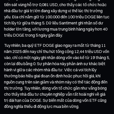
tiến sát vùng hỗ trợ 0,081 USD, cho thấy các tổ chức hoặc
nhà đầu tư giá trị lớn đang xây dựng vị thế lúc thị trường
yếu. Địa chỉ nắm giữ từ 100.000 đến 100 triệu DOGE liên tục
tích lũy từ giữa tháng 5. Dữ liệu Santiment ghi nhận số dư
holder lớn tăng, với lượng mua trung bình hàng ngày hơn 40
triệu DOGE trong 5 ngày gần đây.
Tuy nhiên, ba quỹ ETF DOGE giao ngay ra mắt từ tháng 11
năm 2025 đến nay chỉ thu hút tổng cộng 12,44 triệu USD vốn
vào, chỉ có một ngày ghi nhận dòng vốn vào kể từ 19 tháng 5,
còn lại đều bằng 0. Sự phân hóa này phản ánh sự khác biệt
hành vi giữa các nhóm nhà đầu tư. Việc cá voi tích lũy
thường báo hiệu giai đoạn ổn định hoặc phục hồi giá, khi
nguồn cung trên sàn giảm và nhóm này có thể tác động đến
thị trường. Tuy nhiên, dòng vốn tổ chức gần như vắng bóng
cho thấy nhà đầu tư chuyên nghiệp vẫn rất hoài nghi về giá
trị dài hạn của DOGE. Sự biến mất của dòng vốn ETF cũng
đồng nghĩa thiếu đi động lực mua bền vững.