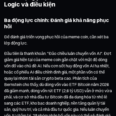
Logic và điều kiện
Ba động lực chính: Đánh giá khả năng phục
hồi
Để đánh giá triển vọng phục hồi của meme coin, cần xét ba
lớp động lực.
Đầu tiên là thanh khoản: "Đảo chiều luân chuyển vốn AI". Đợt
giảm giá hiện tại của meme coin gắn chặt với mật độ dòng
vốn đổ vào chủ đề AI. Nếu cơn sốt huy động vốn AI hạ nhiệt,
hoặc cổ phiếu AI điều chỉnh định giá, một phần vốn có thể
quay lại nhóm tài sản crypto beta cao. Phân tích của
Bernstein cho thấy, dù dòng vốn vào ETF Bitcoin năm 2026
đã giảm mạnh, dòng vốn rút ETF (2,6 tỷ USD) vẫn ở mức vừa
phải, và cơ sở nhà đầu tư Bitcoin đã đa dạng hóa từ nhỏ lẻ
sang các ETF, kho bạc doanh nghiệp, nền tảng quản lý tài
sản, quỹ hưu trí, và cả nhà đầu tư quốc gia. Nếu luân chuyển
vốn AI chậm lại, 29 nhóm phân bổ vốn này có thể sẽ đánh giá