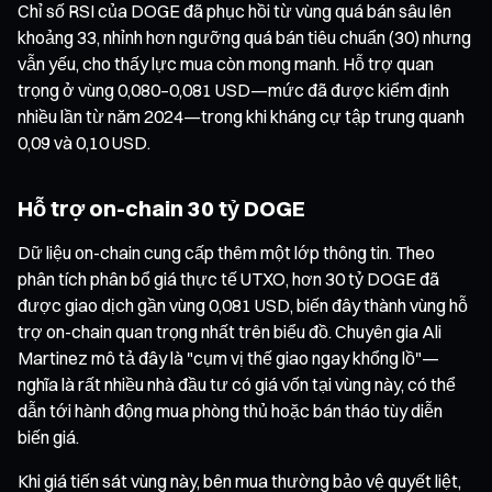
Chỉ số RSI của DOGE đã phục hồi từ vùng quá bán sâu lên
khoảng 33, nhỉnh hơn ngưỡng quá bán tiêu chuẩn (30) nhưng
vẫn yếu, cho thấy lực mua còn mong manh. Hỗ trợ quan
trọng ở vùng 0,080–0,081 USD—mức đã được kiểm định
nhiều lần từ năm 2024—trong khi kháng cự tập trung quanh
0,09 và 0,10 USD.
Hỗ trợ on-chain 30 tỷ DOGE
Dữ liệu on-chain cung cấp thêm một lớp thông tin. Theo
phân tích phân bổ giá thực tế UTXO, hơn 30 tỷ DOGE đã
được giao dịch gần vùng 0,081 USD, biến đây thành vùng hỗ
trợ on-chain quan trọng nhất trên biểu đồ. Chuyên gia Ali
Martinez mô tả đây là "cụm vị thế giao ngay khổng lồ"—
nghĩa là rất nhiều nhà đầu tư có giá vốn tại vùng này, có thể
dẫn tới hành động mua phòng thủ hoặc bán tháo tùy diễn
biến giá.
Khi giá tiến sát vùng này, bên mua thường bảo vệ quyết liệt,