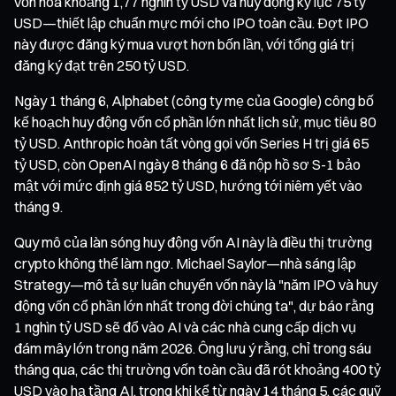
vốn hóa khoảng 1,77 nghìn tỷ USD và huy động kỷ lục 75 tỷ
USD—thiết lập chuẩn mực mới cho IPO toàn cầu. Đợt IPO
này được đăng ký mua vượt hơn bốn lần, với tổng giá trị
đăng ký đạt trên 250 tỷ USD.
Ngày 1 tháng 6, Alphabet (công ty mẹ của Google) công bố
kế hoạch huy động vốn cổ phần lớn nhất lịch sử, mục tiêu 80
tỷ USD. Anthropic hoàn tất vòng gọi vốn Series H trị giá 65
tỷ USD, còn OpenAI ngày 8 tháng 6 đã nộp hồ sơ S-1 bảo
mật với mức định giá 852 tỷ USD, hướng tới niêm yết vào
tháng 9.
Quy mô của làn sóng huy động vốn AI này là điều thị trường
crypto không thể làm ngơ. Michael Saylor—nhà sáng lập
Strategy—mô tả sự luân chuyển vốn này là "năm IPO và huy
động vốn cổ phần lớn nhất trong đời chúng ta", dự báo rằng
1 nghìn tỷ USD sẽ đổ vào AI và các nhà cung cấp dịch vụ
đám mây lớn trong năm 2026. Ông lưu ý rằng, chỉ trong sáu
tháng qua, các thị trường vốn toàn cầu đã rót khoảng 400 tỷ
USD vào hạ tầng AI, trong khi kể từ ngày 14 tháng 5, các quỹ