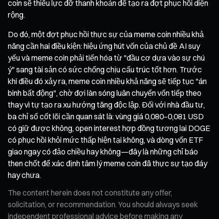
coin sẽ thiếu lực đỡ thanh khoản để tạo ra đợt phục hồi diện
rộng.
Do đó, một đợt phục hồi thực sự của meme coin nhiều khả
năng cần hai điều kiện: hiệu ứng hút vốn của chủ đề AI suy
yếu và meme coin phải tiến hóa từ "đầu cơ dựa vào sự chú
ý" sang tài sản có sức chống chịu cấu trúc tốt hơn. Trước
khi điều đó xảy ra, meme coin nhiều khả năng sẽ tiếp tục "án
binh bất động", chờ đợi làn sóng luân chuyển vốn tiếp theo
thay vì tự tạo ra xu hướng tăng độc lập. Đối với nhà đầu tư,
ba chỉ số cốt lõi cần quan sát là: vùng giá 0,080–0,081 USD
có giữ được không, open interest hợp đồng tương lai DOGE
có phục hồi khỏi mức thấp hiện tại không, và dòng vốn ETF
giao ngay có đảo chiều hay không—đây là những chỉ báo
then chốt để xác định tâm lý meme coin đã thực sự tạo đáy
hay chưa.
The content herein does not constitute any offer,
solicitation, or recommendation. You should always seek
independent professional advice before making any