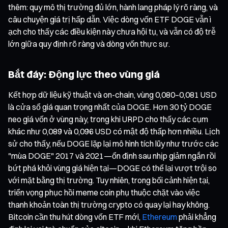
thêm: quy mô thị trường đủ lớn, hành lang pháp lý rõ ràng, và
câu chuyện giá trị hấp dẫn. Việc dòng vốn ETF DOGE vẫn ì
ạch cho thấy các điều kiện này chưa hội tụ, và vẫn có độ trễ
lớn giữa quy định rõ ràng và dòng vốn thực sự.
Bắt đáy: Động lực theo vùng giá
Kết hợp dữ liệu kỹ thuật và on-chain, vùng 0,080–0,081 USD
là cửa sổ giá quan trọng nhất của DOGE. Hơn 30 tỷ DOGE
neo giá vốn ở vùng này, trong khi URPD cho thấy các cụm
khác như 0,089 và 0,096 USD có mật độ thấp hơn nhiều. Lịch
sử cho thấy, nếu DOGE lặp lại mô hình tích lũy như trước các
"mùa DOGE" 2017 và 2021—ổn định sau nhịp giảm ngắn rồi
bứt phá khỏi vùng giá hiện tại—DOGE có thể lại vượt trội so
với mặt bằng thị trường. Tuy nhiên, trong bối cảnh hiện tại,
triển vọng phục hồi meme coin phụ thuộc chặt vào việc
thanh khoản toàn thị trường crypto có quay lại hay không.
Bitcoin cần thu hút dòng vốn ETF mới,
Ethereum
phải khẳng