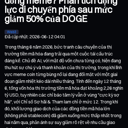
đồng meme? Phân tích động
lực di chuyển phía sau mức
giảm 50% của DOGE
Web3
Đã cập nhật
:
2026-06-12 04:01
Trong tháng 6 năm 2026, bức tranh câu chuyện của thị
trường tiền mã hóa đang trải qua một cuộc tái cấu trúc
đáng kể. Chủ đề AI, với mật độ vốn chưa từng có, hiện đang
thu hút sự chú ý và thanh khoản của thị trường, trong khi lĩnh
vực meme coin từng bùng nổ lại đang đối mặt với một giai
đoạn giảm nhiệt kéo dài nhiều tháng. Tính đến ngày 12 tháng
6, tổng vốn hóa thị trường tiền mã hóa đạt khoảng 2,26 nghìn
tỷ USD, tuy nhiên các chỉ báo tâm lý vẫn ở vùng "cực kỳ sợ
hãi", với Chỉ số Sợ hãi & Tham lam chỉ ở mức 12. Trong khi
đó, khối lượng giao dịch của các đồng tiền mã hóa lớn
(không phải stablecoin) đã giảm xuống mức thấp nhất trong
hai năm qua, phản ánh sự suy giảm rõ rệt về nhu cầu giao