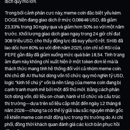
dịch quy mô lớn.
Trong bối cảnh phân cực này, meme coin đặc biệt yếu kém.
DOGE hiện đang giao dịch ở mức 0,08646 USD, đã giảm
23,33% trong 30 ngày qua và giảm hơn 50% so với một năm
trước. Khối lượng giao dịch giao ngay trong 24 giờ chỉ đạt
308 triệu USD, cho thấy động lực đã suy yếu rõ rệt. SHIB đã
lao dốc hơn 80% so với đỉnh năm 2025, còn chỉ số RSI của
PEPE gần đây đã giảm xuống mức quá bán 18,54. Tình trạng
ảm đạm này không chỉ xuất hiện ở một token đơn lẻ mà là
thách thức mang tính hệ thống đối với cả nhóm meme coin.
Khi chủ đề AI thu hút dòng vốn tổ chức quy mô nghìn tỷ USD,
logic "kinh tế chú ý" vốn là nền tảng của meme coin đang bị
cạnh tranh mạnh mẽ bởi một đối thủ mới. Bằng cách phân
tích dòng vốn, dữ liệu on-chain, hành vi tổ chức và cấu trúc
thị trường—dựa trên số liệu cập nhật đến ngày 12 tháng 6
năm 2026—chúng ta có thể lý giải sâu sắc nguyên nhân gốc
rễ khiến meme coin mất động lực trong thị trường do AI chi
phối, đồng thời khách quan đánh giá các kịch bản phục hồi