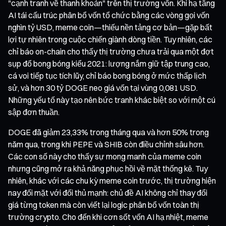
"cạnh tranh về thanh khoản" trên thị trường vốn. Khi hạ tầng
AI tái cấu trúc phân bổ vốn tổ chức bằng các vòng gọi vốn
nghìn tỷ USD, meme coin—thiếu nền tảng cơ bản—gặp bất
lợi tự nhiên trong cuộc chiến giành dòng tiền. Tuy nhiên, các
chỉ báo on-chain cho thấy thị trường chưa trải qua một đợt
sụp đổ bong bóng kiểu 2021: lượng nắm giữ tập trung cao,
cá voi tiếp tục tích lũy, chỉ báo bong bóng ở mức thấp lịch
sử, và hơn 30 tỷ DOGE neo giá vốn tại vùng 0,081 USD.
Những yếu tố này tạo nên bức tranh khác biệt so với một cú
sập đơn thuần.
DOGE đã giảm 23,33% trong tháng qua và hơn 50% trong
năm qua, trong khi PEPE và SHIB còn điều chỉnh sâu hơn.
Các con số này cho thấy sự mong manh của meme coin
nhưng cũng mở ra khả năng phục hồi về mặt thống kê. Tuy
nhiên, khác với các chu kỳ meme coin trước, thị trường hiện
nay đối mặt với đối thủ mạnh: chủ đề AI không chỉ thay đổi
giá từng token mà còn viết lại logic phân bổ vốn toàn thị
trường crypto. Cho đến khi cơn sốt vốn AI hạ nhiệt, meme