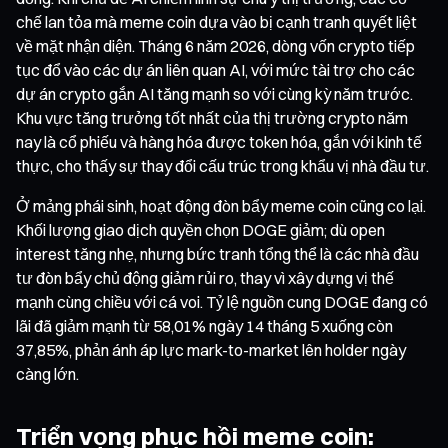
chế lan tỏa mà meme coin dựa vào bị cạnh tranh quyết liệt
về mặt nhận diện. Tháng 6 năm 2026, dòng vốn crypto tiếp
tục đổ vào các dự án liên quan AI, với mức tài trợ cho các
dự án crypto gắn AI tăng mạnh so với cùng kỳ năm trước.
Khu vực tăng trưởng tốt nhất của thị trường crypto năm
nay là cổ phiếu và hàng hóa được token hóa, gắn với kinh tế
thực, cho thấy sự thay đổi cấu trúc trong khẩu vị nhà đầu tư.
Ở mảng phái sinh, hoạt động đòn bẩy meme coin cũng co lại.
Khối lượng giao dịch quyền chọn DOGE giảm; dù open
interest tăng nhẹ, nhưng bức tranh tổng thể là các nhà đầu
tư đòn bẩy chủ động giảm rủi ro, thay vì xây dựng vị thế
mạnh cùng chiều với cá voi. Tỷ lệ nguồn cung DOGE đang có
lãi đã giảm mạnh từ 58,01% ngày 14 tháng 5 xuống còn
37,85%, phản ánh áp lực mark-to-market lên holder ngày
càng lớn.
Triển vọng phục hồi meme coin: