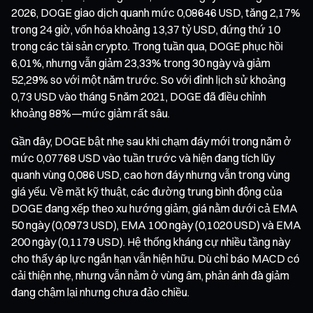
2026, DOGE giao dịch quanh mức 0,08646 USD, tăng 2,17%
trong 24 giờ, vốn hóa khoảng 13,37 tỷ USD, đứng thứ 10
trong các tài sản crypto. Trong tuần qua, DOGE phục hồi
6,01%, nhưng vẫn giảm 23,33% trong 30 ngày và giảm
52,29% so với một năm trước. So với đỉnh lịch sử khoảng
0,73 USD vào tháng 5 năm 2021, DOGE đã điều chỉnh
khoảng 88%—mức giảm rất sâu.
Gần đây, DOGE bật nhẹ sau khi chạm đáy mới trong năm ở
mức 0,07768 USD vào tuần trước và hiện đang tích lũy
quanh vùng 0,086 USD, cao hơn đáy nhưng vẫn trong vùng
giá yếu. Về mặt kỹ thuật, các đường trung bình động của
DOGE đang xếp theo xu hướng giảm, giá nằm dưới cả EMA
50 ngày (0,0973 USD), EMA 100 ngày (0,1020 USD) và EMA
200 ngày (0,1179 USD). Hệ thống kháng cự nhiều tầng này
cho thấy áp lực ngắn hạn vẫn hiện hữu. Dù chỉ báo MACD có
cải thiện nhẹ, nhưng vẫn nằm ở vùng âm, phản ánh đà giảm
đang chậm lại nhưng chưa đảo chiều.