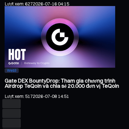
Lượt xem
:
627
2026-07-16 04:15
Web3
Gate DEX BountyDrop: Tham gia chương trình
Airdrop TeQoin và chia sẻ 20.000 đơn vị TeQoin
Lượt xem
:
517
2026-07-08 14:51