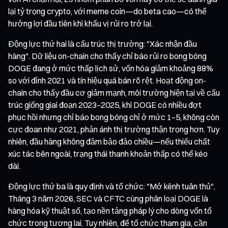
lại tỷ trọng crypto, với meme coin—do beta cao—có thể
hưởng lợi đầu tiên khi khẩu vị rủi ro trở lại.
Động lực thứ hai là cấu trúc thị trường: "Xác nhận đầu
hàng". Dữ liệu on-chain cho thấy chỉ báo rủi ro bong bóng
DOGE đang ở mức thấp lịch sử, vốn hóa giảm khoảng 88%
so với đỉnh 2021 và tín hiệu quá bán rõ rệt. Hoạt động on-
chain cho thấy đầu cơ giảm mạnh, môi trường hiện tại về cấu
trúc giống giai đoạn 2023–2025, khi DOGE có nhiều đợt
phục hồi nhưng chỉ báo bong bóng chỉ ở mức 1–5, không còn
cực đoan như 2021, phản ánh thị trường thận trọng hơn. Tuy
nhiên, đầu hàng không đảm bảo đảo chiều—nếu thiếu chất
xúc tác bên ngoài, trạng thái thanh khoản thấp có thể kéo
dài.
Động lực thứ ba là quy định và tổ chức: "Mở kênh tuân thủ".
Tháng 3 năm 2026, SEC và CFTC cùng phân loại DOGE là
hàng hóa kỹ thuật số, tạo nền tảng pháp lý cho dòng vốn tổ
chức trong tương lai. Tuy nhiên, để tổ chức tham gia, cần