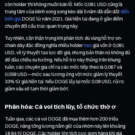
còn holder thì không muốn bán lỗ. Mốc 0,081 USD cũng là
trung tâm của kênh song song kéo dài 5 năm đã dẫn dắt
diễn
biến giá
DOGE từ năm 2021. Giá hiện tại đang ở gần điểm
chuyển đổi cấu trúc quan trọng này.
Tuy nhiên, cần thận trọng khi phân tích: dù vùng hỗ trợ on-
chain dày đặc đồng nghĩa nhiều holder
neo
giá vốn ở 0,081
USD, về lý thuyết tạo lực đỡ giá, nhưng bản thân nó không đủ
để đảo chiều xu hướng. Nếu hỗ trợ này thủng trên khung
tuần, các chuyên gia chỉ ra các mốc tiếp theo là 0,067 và
0,058 USD—mức sau tương ứng với mức giảm lý thuyết
33% từ giá hiện tại. Nếu DOGE lấy lại mốc 0,09 USD, rủi ro
giảm sâu sẽ tạm thời giảm bớt.
Phân hóa: Cá voi tích lũy, tổ chức thờ ơ
Tuần qua, các cá voi DOGE đã mua thêm hơn 200 triệu
DOGE, nâng tổng lượng nắm giữ của nhóm này lên khoảng
18,84 tỷ DOGE. Các holder lớn tích cực gom hàng khi giá