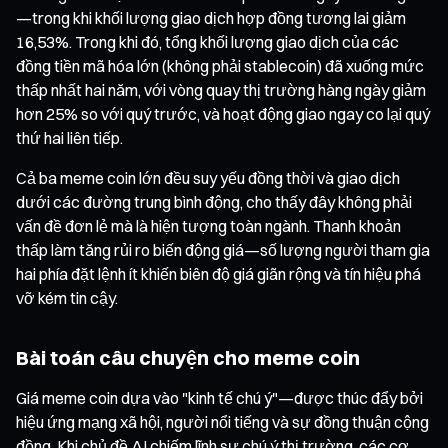
—trong khi khối lượng giao dịch hợp đồng tương lai giảm
16,53%. Trong khi đó, tổng khối lượng giao dịch của các
đồng tiền mã hóa lớn (không phải stablecoin) đã xuống mức
thấp nhất hai năm, với vòng quay thị trường hàng ngày giảm
hơn 25% so với quý trước, và hoạt động giao ngay co lại quý
thứ hai liên tiếp.
Cả ba meme coin lớn đều suy yếu đồng thời và giao dịch
dưới các đường trung bình động, cho thấy đây không phải
vấn đề đơn lẻ mà là hiện tượng toàn ngành. Thanh khoản
thấp làm tăng rủi ro biến động giá—số lượng người tham gia
hai phía đặt lệnh ít khiến biên độ giá giãn rộng và tín hiệu phá
vỡ kém tin cậy.
Bài toán câu chuyện cho meme coin
Giá meme coin dựa vào "kinh tế chú ý"—được thúc đẩy bởi
hiệu ứng mạng xã hội, người nổi tiếng và sự đồng thuận cộng
đồng. Khi chủ đề AI chiếm lĩnh sự chú ý thị trường, các cơ