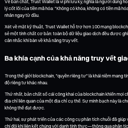
Về bản chất, Trust Wallet là ví phi lưu ký, nghĩa là người dùn
lý cốt lõi của tiền mã hóa: "Không có khóa, không có tiền mã hó
nhân ngay từ đầu.
Xét về mặt kỹ thuật, Trust Wallet hỗ trợ hơn 100 mạng blockch
sẻ một tính chất cơ bản: toàn bộ dữ liệu giao dịch đều được gh
cân nhắc khi bàn về khả năng truy vết.
Ba khía cạnh của khả năng truy vết gia
Trong thế giới blockchain, "quyền riêng tư" là khái niệm mang t
độ riêng tư khác nhau.
Thứ nhất, bản chất sổ cái công khai của blockchain khiến mọi ch
địa chỉ liên quan của một địa chỉ cụ thể. Sự minh bạch này là c
không thể đạt được.
Thứ hai, sự phát triển của các công cụ phân tích chuỗi đã giúp
chí đôi khi liên kết chúng với danh tính thực—thông qua phân tí