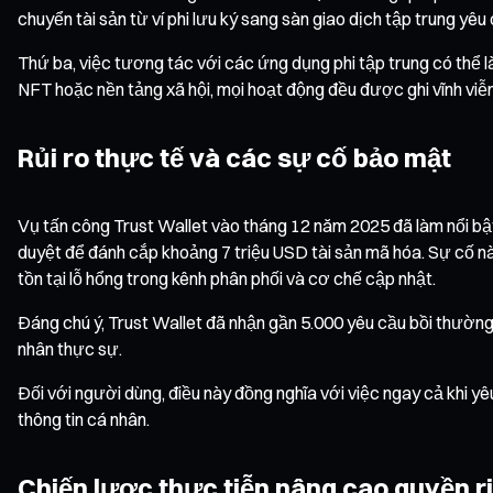
chuyển tài sản từ ví phi lưu ký sang sàn giao dịch tập trung yê
Thứ ba, việc tương tác với các ứng dụng phi tập trung có thể l
NFT hoặc nền tảng xã hội, mọi hoạt động đều được ghi vĩnh viễn
Rủi ro thực tế và các sự cố bảo mật
Vụ tấn công Trust Wallet vào tháng 12 năm 2025 đã làm nổi bật 
duyệt để đánh cắp khoảng 7 triệu USD tài sản mã hóa. Sự cố nà
tồn tại lỗ hổng trong kênh phân phối và cơ chế cập nhật.
Đáng chú ý, Trust Wallet đã nhận gần 5.000 yêu cầu bồi thường 
nhân thực sự.
Đối với người dùng, điều này đồng nghĩa với việc ngay cả khi y
thông tin cá nhân.
Chiến lược thực tiễn nâng cao quyền r