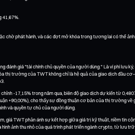
ng 41,67%.
oặc chờ phát hành, và các đợt mở khóa trong tương lai có thể ản
g đánh giá "tài chính chủ quyền của người dùng." Là ví phi lưu ký,
óa thị trường của TWT không chỉ là hệ quả của giao dịch đầu cơ—
b3.
 điều chỉnh -17,15% trong năm qua, biên độ giao dịch dự kiến từ 
n +90,00%), cho thấy sự đồng thuận cơ bản của thị trường về giá 
chính và quyền tự chủ của người dùng.
phẩm, giá TWT phản ánh sự kết hợp giữa giá trị kỹ thuật, niềm tin cộ
ình ảnh thu nhỏ của quá trình phát triển ngành crypto, từ lưu trữ 