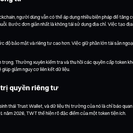
lockchain, người dùng vẫn có thể áp dụng nhiều biện pháp để tăng
huỗi. Bước đơn giản nhất là không tái sử dụng địa chỉ. Việc tạo đị
 mức độ bảo mật và riêng tư cao hơn. Việc giữ phần lớn tài sản ngoạ
n trọng. Thường xuyên kiểm tra và thu hồi các quyền cấp token kh
giúp giảm nguy cơ liên kết dữ liệu.
trị quyền riêng tư
 sinh thái Trust Wallet, và dữ liệu thị trường của nó là chỉ báo q
 01 năm 2026, TWT thể hiện rõ đặc điểm của một token tiện ích.