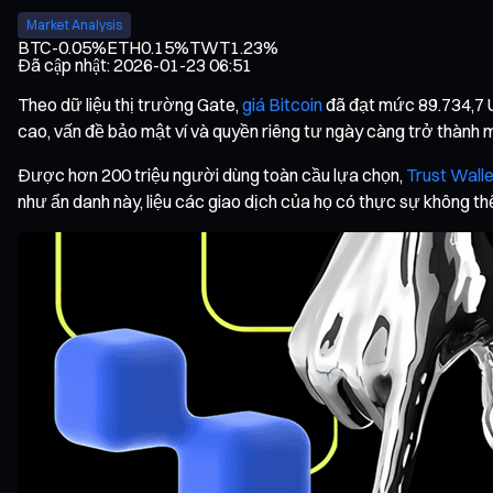
Market Analysis
BTC
-0.05%
ETH
0.15%
TWT
1.23%
Đã cập nhật
:
2026-01-23 06:51
Theo dữ liệu thị trường Gate,
giá Bitcoin
đã đạt mức 89.734,7 
cao, vấn đề bảo mật ví và quyền riêng tư ngày càng trở thành m
Được hơn 200 triệu người dùng toàn cầu lựa chọn,
Trust Walle
như ẩn danh này, liệu các giao dịch của họ có thực sự không th