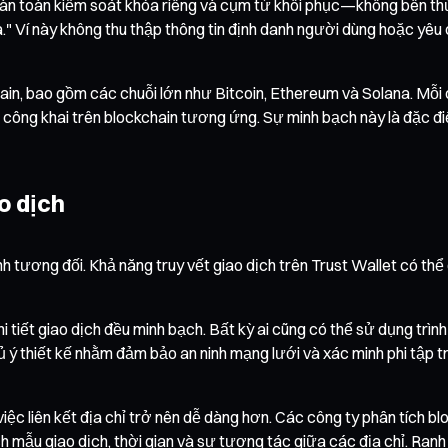
g hoàn toàn kiểm soát khóa riêng và cụm từ khôi phục—không bên t
a." Ví này không thu thập thông tin định danh người dùng hoặc yêu 
ain, bao gồm các chuỗi lớn như Bitcoin, Ethereum và Solana. Mỗi
i công khai trên blockchain tương ứng. Sự minh bạch này là đặc đ
o dịch
ính tương đối. Khả năng truy vết giao dịch trên Trust Wallet có t
i tiết giao dịch đều minh bạch. Bất kỳ ai cũng có thể sử dụng trì
hủ ý thiết kế nhằm đảm bảo an ninh mạng lưới và xác minh phi tập t
 việc liên kết địa chỉ trở nên dễ dàng hơn. Các công ty phân tíc
ch mẫu giao dịch, thời gian và sự tương tác giữa các địa chỉ. Ran