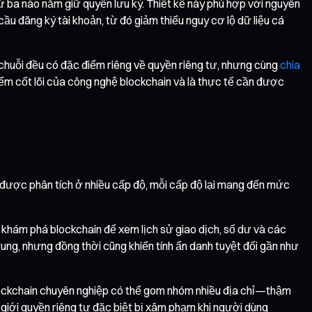
hứ ba nào nắm giữ quyền lưu ký. Thiết kế này phù hợp với nguyên
cầu đăng ký tài khoản, từ đó giảm thiểu nguy cơ lộ dữ liệu cá
 chuỗi đều có đặc điểm riêng về quyền riêng tư, nhưng cùng
chia
iểm cốt lõi của công nghệ blockchain và là thực tế cần được
hể được phân tích ở nhiều cấp độ, mỗi cấp độ lại mang đến mức
nh khám phá blockchain để xem lịch sử giao dịch, số dư và các
rung, nhưng đồng thời cũng khiến tính ẩn danh tuyệt đối gần như
h blockchain chuyên nghiệp có thể gom nhóm nhiều địa chỉ—thậm
h giới quyền riêng tư đặc biệt bị xâm phạm khi người dùng