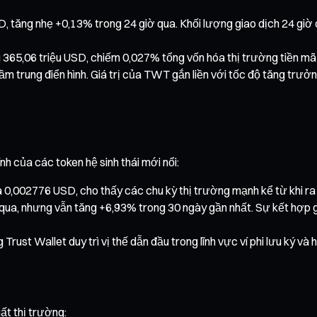
, tăng nhẹ +0,13% trong 24 giờ qua. Khối lượng giao dịch 24 giờ
 365,06 triệu USD, chiếm 0,027% tổng vốn hóa thị trường tiền mã
ầm trung điển hình. Giá trị của TWT gắn liền với tốc độ tăng trư
h của các token hệ sinh thái mới nổi:
 là 0,002776 USD, cho thấy các chu kỳ thị trường mạnh kể từ khi ra
a, nhưng vẫn tăng +6,93% trong 30 ngày gần nhất. Sự kết hợp giữ
rust Wallet duy trì vị thế dẫn đầu trong lĩnh vực ví phi lưu ký và hệ
ất thị trường: