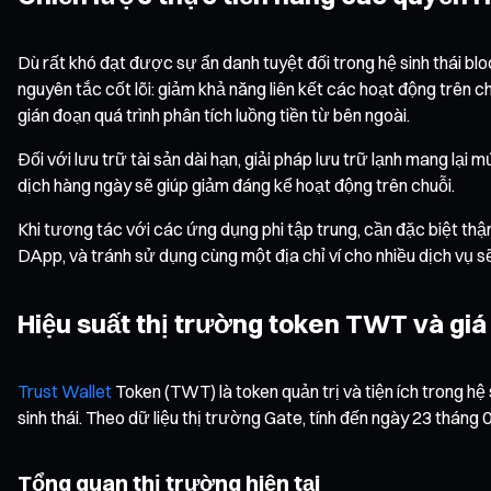
Dù rất khó đạt được sự ẩn danh tuyệt đối trong hệ sinh thái b
nguyên tắc cốt lõi: giảm khả năng liên kết các hoạt động trên c
gián đoạn quá trình phân tích luồng tiền từ bên ngoài.
Đối với lưu trữ tài sản dài hạn, giải pháp lưu trữ lạnh mang lại
dịch hàng ngày sẽ giúp giảm đáng kể hoạt động trên chuỗi.
Khi tương tác với các ứng dụng phi tập trung, cần đặc biệt thậ
DApp, và tránh sử dụng cùng một địa chỉ ví cho nhiều dịch vụ sẽ 
Hiệu suất thị trường token TWT và giá 
Trust Wallet
Token (TWT) là token quản trị và tiện ích trong hệ
sinh thái. Theo dữ liệu thị trường Gate, tính đến ngày 23 tháng
Tổng quan thị trường hiện tại