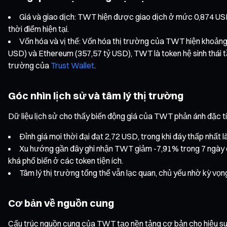
Giá và giao dịch: TWT hiện được giao dịch ở mức 0,874 USD
thời điểm hiện tại.
Vốn hóa và vị thế: Vốn hóa thị trường của TWT hiện khoảng
USD) và Ethereum (357,57 tỷ USD), TWT là token hệ sinh thái t
trường của
Trust Wallet
.
Góc nhìn lịch sử và tâm lý thị trường
Dữ liệu lịch sử cho thấy biến động giá của TWT phản ánh đặc tín
Đỉnh giá mọi thời đại đạt 2,72 USD, trong khi đáy thấp nhất
Xu hướng gần đây ghi nhận TWT giảm -7,91% trong 7 ngày qu
khá phổ biến ở các token tiện ích.
Tâm lý thị trường tổng thể vẫn lạc quan, chủ yếu nhờ kỳ vọng T
Cơ bản về nguồn cung
Cấu trúc nguồn cung của TWT tạo nền tảng cơ bản cho hiệu su