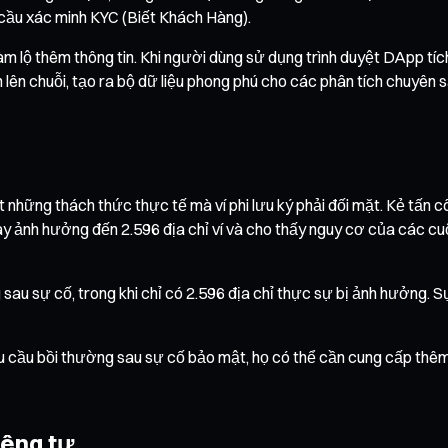
u cầu xác minh KYC (Biết Khách Hàng).
àm lộ thêm thông tin. Khi người dùng sử dụng trình duyệt DApp tí
 lên chuỗi, tạo ra bộ dữ liệu phong phú cho các phân tích chuyên s
những thách thức thực tế mà ví phi lưu ký phải đối mặt. Kẻ tấn cô
y ảnh hưởng đến 2.596 địa chỉ ví và cho thấy nguy cơ của các cu
sau sự cố, trong khi chỉ có 2.596 địa chỉ thực sự bị ảnh hưởng. 
êu cầu bồi thường sau sự cố bảo mật, họ có thể cần cung cấp thêm
iêng tư