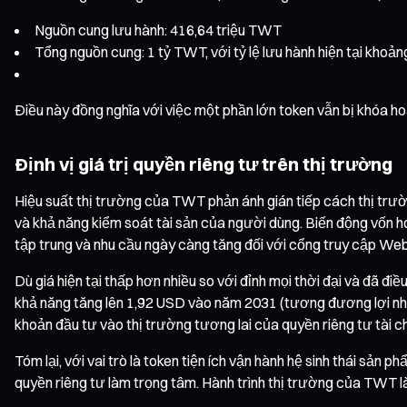
Nguồn cung lưu hành: 416,64 triệu TWT
Tổng nguồn cung: 1 tỷ TWT, với tỷ lệ lưu hành hiện tại khoả
Điều này đồng nghĩa với việc một phần lớn token vẫn bị khóa h
Định vị giá trị quyền riêng tư trên thị trường
Hiệu suất thị trường của TWT phản ánh gián tiếp cách thị trườn
và khả năng kiểm soát tài sản của người dùng. Biến động vốn h
tập trung và nhu cầu ngày càng tăng đối với cổng truy cập We
Dù giá hiện tại thấp hơn nhiều so với đỉnh mọi thời đại và đã
khả năng tăng lên 1,92 USD vào năm 2031 (tương đương lợi nhuậ
khoản đầu tư vào thị trường tương lai của quyền riêng tư tài 
Tóm lại, với vai trò là token tiện ích vận hành hệ sinh thái sản 
quyền riêng tư làm trọng tâm. Hành trình thị trường của TWT là h