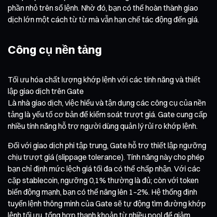
phần nhỏ trên sổ lệnh. Nhờ đó, bạn có thể hoàn thành giao
dịch lớn một cách từ từ mà vẫn hạn chế tác động đến giá.
Công cụ nền tảng
Tối ưu hóa chất lượng khớp lệnh với các tính năng và thiết
lập giao dịch trên Gate
Là nhà giao dịch, việc hiểu và tận dụng các công cụ của nền
tảng là yếu tố cơ bản để kiểm soát trượt giá. Gate cung cấp
nhiều tính năng hỗ trợ người dùng quản lý rủi ro khớp lệnh.
Đối với giao dịch phi tập trung, Gate hỗ trợ thiết lập ngưỡng
chịu trượt giá (slippage tolerance). Tính năng này cho phép
bạn chỉ định mức lệch giá tối đa có thể chấp nhận. Với các
cặp stablecoin, ngưỡng 0,1% thường là đủ; còn với token
biến động mạnh, bạn có thể nâng lên 1–2%. Hệ thống định
tuyến lệnh thông minh của Gate sẽ tự động tìm đường khớp
lệnh tối ưu, tổng hợp thanh khoản từ nhiều pool để giảm