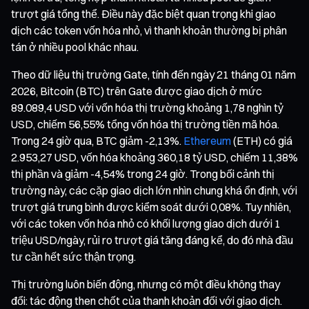
trượt giá tổng thể. Điều này đặc biệt quan trọng khi giao
dịch các token vốn hóa nhỏ, vì thanh khoản thường bị phân
tán ở nhiều pool khác nhau.
Theo dữ liệu thị trường Gate, tính đến ngày 21 tháng 01 năm
2026, Bitcoin (BTC) trên Gate được giao dịch ở mức
89.089,4 USD với vốn hóa thị trường khoảng 1,78 nghìn tỷ
USD, chiếm 56,55% tổng vốn hóa thị trường tiền mã hóa.
Trong 24 giờ qua, BTC giảm -2,13%.
Ethereum
(ETH) có giá
2.953,27 USD, vốn hóa khoảng 360,18 tỷ USD, chiếm 11,38%
thị phần và giảm -4,54% trong 24 giờ. Trong bối cảnh thị
trường này, các cặp giao dịch lớn nhìn chung khá ổn định, với
trượt giá trung bình được kiểm soát dưới 0,08%. Tuy nhiên,
với các token vốn hóa nhỏ có khối lượng giao dịch dưới 1
triệu USD/ngày, rủi ro trượt giá tăng đáng kể, do đó nhà đầu
tư cần hết sức thận trọng.
Thị trường luôn biến động, nhưng có một điều không thay
đổi: tác động then chốt của thanh khoản đối với giao dịch.