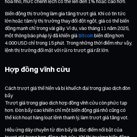
hóa nhỏ, mức chênh lệch có thể lên đến 1% hoặc cao hơn.
Biến động thị trường làm gia tăng trượt giá. Khi có tin tức
lớn hoặc tâm lý thị trường thay đổi đột ngột, giá có thể biến
động mạnh chỉ trong vài giây. Ví dụ, vào tháng 11 năm 2025,
một thông báo pháp lý đã khiến giá
Bitcoin
biến động hơn
4.000 USD chỉ trong 15 phút. Trong những thời điểm như vậy,
lệnh thị trường đối mặt với rủi ro trượt giá rất lớn.
Hợp đồng vĩnh cửu
Cách trượt giá thể hiện và bị khuếch đại trong giao dịch đòn
bẩy
Trượt giá trong giao dịch hợp đồng vĩnh cửu còn phức tạp
hơn. Đòn bẩy cao khiến chỉ một biến động giá nhỏ cũng có
thể kích hoạt hàng loạt lệnh thanh lý, làm trượt giá tăng vọt.
Hiệu ứng dây chuyền từ đòn bẩy là đặc điểm nổi bật của
trượt giá trong hợp đồng vĩnh cửu. Khi thị trường biến động