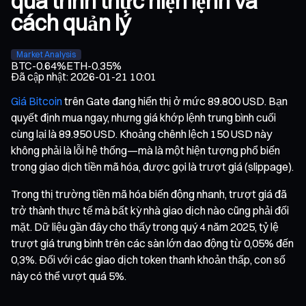
quá trình thực hiện lệnh và
cách quản lý
Market Analysis
BTC
-0.64%
ETH
-0.35%
Đã cập nhật
:
2026-01-21 10:01
Giá Bitcoin
trên Gate đang hiển thị ở mức 89.800 USD. Bạn
quyết định mua ngay, nhưng giá khớp lệnh trung bình cuối
cùng lại là 89.950 USD. Khoảng chênh lệch 150 USD này
không phải là lỗi hệ thống—mà là một hiện tượng phổ biến
trong giao dịch tiền mã hóa, được gọi là trượt giá (slippage).
Trong thị trường tiền mã hóa biến động nhanh, trượt giá đã
trở thành thực tế mà bất kỳ nhà giao dịch nào cũng phải đối
mặt. Dữ liệu gần đây cho thấy trong quý 4 năm 2025, tỷ lệ
trượt giá trung bình trên các sàn lớn dao động từ 0,05% đến
0,3%. Đối với các giao dịch token thanh khoản thấp, con số
này có thể vượt quá 5%.