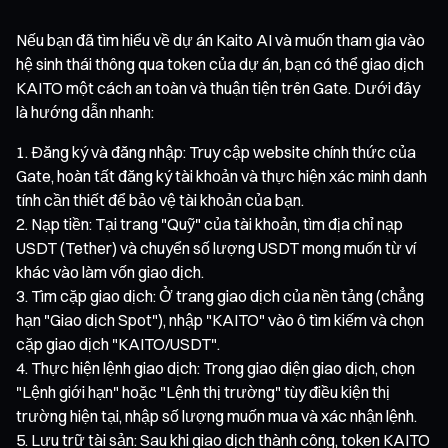
Nếu bạn đã tìm hiểu về dự án Kaito AI và muốn tham gia vào
hệ sinh thái thông qua token của dự án, bạn có thể giao dịch
KAITO một cách an toàn và thuận tiện trên Gate. Dưới đây
là hướng dẫn nhanh:
Đăng ký và đăng nhập: Truy cập website chính thức của
Gate, hoàn tất đăng ký tài khoản và thực hiện xác minh danh
tính cần thiết để bảo vệ tài khoản của bạn.
Nạp tiền: Tại trang "Quỹ" của tài khoản, tìm địa chỉ nạp
USDT (Tether) và chuyển số lượng USDT mong muốn từ ví
khác vào làm vốn giao dịch.
Tìm cặp giao dịch: Ở trang giao dịch của nền tảng (chẳng
hạn "Giao dịch Spot"), nhập "KAITO" vào ô tìm kiếm và chọn
cặp giao dịch "KAITO/USDT".
Thực hiện lệnh giao dịch: Trong giao diện giao dịch, chọn
"Lệnh giới hạn" hoặc "Lệnh thị trường" tùy điều kiện thị
trường hiện tại, nhập số lượng muốn mua và xác nhận lệnh.
Lưu trữ tài sản: Sau khi giao dịch thành công, token KAITO