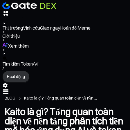
Thị trường
Vĩnh cửu
Giao ngay
Hoán đổi
Meme
Giới thiệu
Xem thêm
Tìm kiếm Token/Ví
/
Hoạt động
BLOG
Kaito là gì? Tổng quan toàn diện về nền ...
Kaito là gì? Tổng quan toàn
diện về nền tảng phân tích tiền