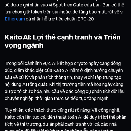
sẽ được ghi nhận vào ví Spot trên Gate của bạn. Bạn có thể
lựa chọn giữ token trên sàn hoặc, để tăng bảo mật, rút về ví
Ethereum
cá nhân hỗ trợ tiêu chuẩn ERC-20.
Kaito AI: Lợi thế cạnh tranh và Triển
vọng ngành
Trong bối cảnh lĩnh vực AI kết hợp crypto ngày càng đông
đúc, điểm khác biệt của Kaito AI nằm ở định hướng chuyên
sâu về xử lý và phân tích thông tin, thay vì chỉ tập trung tạo
nội dung AI tổng quát. Khi thị trường tiền mã hóa ngày càng
được tổ chức hóa, nhu cầu về các công cụ phân tích dữ liệu
chuyên nghiệp, thời gian thực sẽ tiếp tục tăng mạnh.
Tuy nhiên, các thách thức cũng rất rõ ràng: Về công nghệ,
Kaito cần liên tục cải tiến thuật toán AI để duy trì lợi thế phân
tích; về thị trường, dự án phải cạnh tranh với cả các nhà
cung cấp dữ liệu tài chính truyền thống lẫn các startup