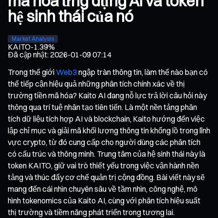
mã hóa ứng dụng AI và token
hệ sinh thái của nó
Market Analysis
KAITO
-1.39%
Đã cập nhật
:
2026-01-09 07:14
Trong thế giới
Web3
ngập tràn thông tin, làm thế nào bạn có
thể tiếp cận hiệu quả những phân tích chính xác về thị
trường tiền mã hóa? Kaito AI đang nỗ lực trả lời câu hỏi này
thông qua trí tuệ nhân tạo tiên tiến. Là một nền tảng phân
tích dữ liệu tích hợp AI và blockchain, Kaito hướng đến việc
lập chỉ mục và giải mã khối lượng thông tin khổng lồ trong lĩnh
vực crypto, từ đó cung cấp cho người dùng các phân tích
có cấu trúc và thông minh. Trung tâm của hệ sinh thái này là
token KAITO, giữ vai trò thiết yếu trong việc vận hành nền
tảng và thúc đẩy cơ chế quản trị cộng đồng. Bài viết này sẽ
mang đến cái nhìn chuyên sâu về tầm nhìn, công nghệ, mô
hình tokenomics của Kaito AI, cùng với phân tích hiệu suất
thị trường và tiềm năng phát triển trong tương lai.