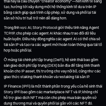
thái này là câu chuyện "creator economy"—nền kinh tế sáng
tạo, hướng tới xây dựng một hệ thống kinh tế dựa trên IP
bằng cách giúp quá trình cấp phép, sử dụng và phối lại tài
sản sở hữu trí tuệ trở nên dễ dàng hơn.
Trong lĩnh vực AI, Story Protocol giới thiệu tính năng Agent
TCP/IP, cho phép các agent AI khác nhau trao đổi dữ liệu
huấn luyện. Điều này đồng nghĩa các agent AI có thể chia sẻ
tài sản IP và tạo ra các agent mới hoàn toàn thông qua tái tổ
hợp hoặc phối lại.
Ở mảng tài chính phi tập trung (DeFi), hệ sinh thái bao gồm
sàn giao dịch phi tập trung (DEX) bản địa để tăng tính thanh
khoản cho IP asset, thị trường cho vay nội bộ, cũng như các
giao thức staking thanh khoản và restaking tài sản IP.
IP Finance (IPFi) là một thành phần trọng yếu của hệ sinh thái
Story. IPFi bao gồm các marketplace NFT và IP, không chỉ
hỗ trợ giao dịch NFT mà còn cho phép mua bán quyền sử
dụng thương mại và quyền phối lại gắn với các NFT đó.