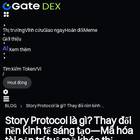
Thị trường
Vĩnh cửu
Giao ngay
Hoán đổi
Meme
Giới thiệu
Xem thêm
Tìm kiếm Token/Ví
/
Hoạt động
BLOG
Story Protocol là gì? Thay đổi nền kinh ...
Story Protocol là gì? Thay đổi
nền kinh tế sáng tạo—Mã hóa