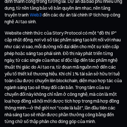
định thành công trong tương lai. Dự án đã bao phủ nhiều ứng
dụng, từ nền tảng bảo vệ bản quyền âm nhạc, nền tảng
truyện tranh
Web3
đến các dự án tài chính IP tích hợp công
nghệ AI tạo sinh.
Website chính thức của Story Protocol có một "đồ thị IP"
cập nhật động, nơi vô số tác phẩm sáng tạo kết nối với nhau
như các vì sao, mỗi đường nối đại diện cho một sự kiện cấp
phép hoặc sáng tạo phái sinh. Đồ thị này phát triển từng
ngày, từ các single của nhạc sĩ độc lập đến tác phẩm nghệ
thuật thị giác do AI tạo ra, từ đoạn mã nguồn mở đến các
yếu tố thiết kế thương hiệu. Khi chỉ 1% tài sản sở hữu trí tuệ
toàn cầu được chuyển lên blockchain, diện mạo hợp tác của
ngành sáng tạo sẽ thay đổi căn bản. Trọng tâm của sự
chuyển đổi này không chỉ nằm ở công nghệ, mà còn là một
loại hợp đồng xã hội mới được tích hợp trong mã hợp đồng
thông minh—ở thế giới nơi "code là luật", lần đầu tiên các
nhà sáng tạo sẽ nhận được phần thưởng công bằng đến
từng chữ số thập phân cho đóng góp của mình.