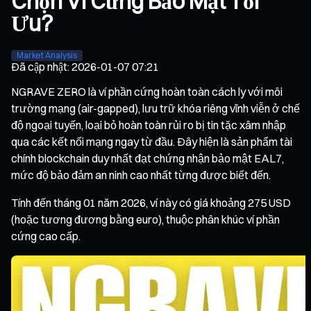
Chọn Ví Cứng Bảo Mật Tối
Ưu?
Market Analysis
Đã cập nhật
:
2026-01-07 07:21
NGRAVE ZERO là ví phần cứng hoàn toàn cách ly với môi
trường mạng (air-gapped), lưu trữ khóa riêng vĩnh viễn ở chế
độ ngoại tuyến, loại bỏ hoàn toàn rủi ro bị tin tặc xâm nhập
qua các kết nối mạng ngay từ đầu. Đây hiện là sản phẩm tài
chính blockchain duy nhất đạt chứng nhận bảo mật EAL7,
mức độ bảo đảm an ninh cao nhất từng được biết đến.
Tính đến tháng 01 năm 2026, ví này có giá khoảng 275 USD
(hoặc tương đương bằng euro), thuộc phân khúc ví phần
cứng cao cấp.