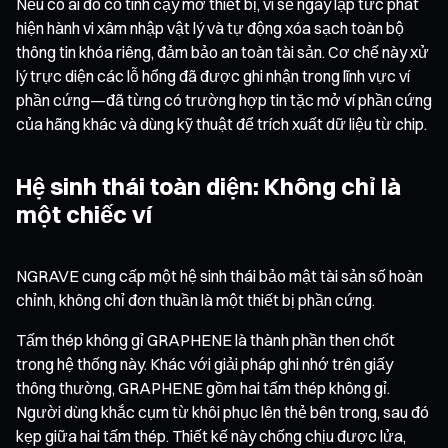
Nếu có ai đó cố tình cạy mở thiết bị, ví sẽ ngay lập tức phát
hiện hành vi xâm nhập vật lý và tự động xóa sạch toàn bộ
thông tin khóa riêng, đảm bảo an toàn tài sản. Cơ chế này xử
lý trực diện các lỗ hổng đã được ghi nhận trong lĩnh vực ví
phần cứng—đã từng có trường hợp tin tặc mở ví phần cứng
của hãng khác và dùng kỹ thuật để trích xuất dữ liệu từ chip.
Hệ sinh thái toàn diện: Không chỉ là
một chiếc ví
NGRAVE cung cấp một hệ sinh thái bảo mật tài sản số hoàn
chỉnh, không chỉ đơn thuần là một thiết bị phần cứng.
Tấm thép không gỉ GRAPHENE là thành phần then chốt
trong hệ thống này. Khác với giải pháp ghi nhớ trên giấy
thông thường, GRAPHENE gồm hai tấm thép không gỉ.
Người dùng khắc cụm từ khôi phục lên thẻ bên trong, sau đó
kẹp giữa hai tấm thép. Thiết kế này chống chịu được lửa,