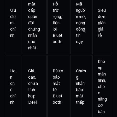
mật
Hỗ
Mã
Ưu
cấp
trợ
nguồ
Siêu
điể
quân
rộng,
n mở,
đơn
m
đội,
tiện
cộng
giản,
chí
chứng
lợi
đồng
giá
nh
nhận
Bluet
tin
rẻ
cao
ooth
cậy
nhất
Khô
ng
Hạ
Giá
Rủi ro
Chứn
màn
n
cao,
bảo
g
hình,
ch
chưa
mật
nhận
chứ
ế
tích
từ
bảo
c
chí
hợp
Bluet
mật
năng
nh
DeFi
ooth
thấp
cơ
bản