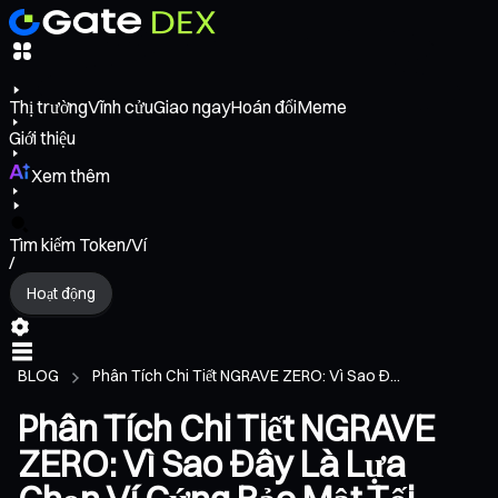
Thị trường
Vĩnh cửu
Giao ngay
Hoán đổi
Meme
Giới thiệu
Xem thêm
Tìm kiếm Token/Ví
/
Hoạt động
BLOG
Phân Tích Chi Tiết NGRAVE ZERO: Vì Sao Đ...
Phân Tích Chi Tiết NGRAVE
ZERO: Vì Sao Đây Là Lựa