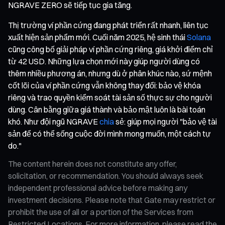
NGRAVE ZERO sẽ tiếp tục gia tăng.
Thị trường ví phần cứng đang phát triển rất nhanh, liên tục
xuất hiện sản phẩm mới. Cuối năm 2025, hệ sinh thái
Solana
cũng công bố giải pháp ví phần cứng riêng, giá khởi điểm chỉ
từ 42 USD. Những lựa chọn mới này giúp người dùng có
thêm nhiều phương án, nhưng dù ở phân khúc nào, sứ mệnh
cốt lõi của ví phần cứng vẫn không thay đổi: bảo vệ khóa
riêng và trao quyền kiểm soát tài sản số thực sự cho người
dùng. Cân bằng giữa giá thành và bảo mật luôn là bài toán
khó. Như đội ngũ NGRAVE
chia
sẻ: giúp mọi người "bảo vệ tài
sản để có thể sống cuộc đời mình mong muốn, một cách tự
do."
The content herein does not constitute any offer,
solicitation, or recommendation. You should always seek
independent professional advice before making any
investment decisions. Please note that Gate may restrict or
prohibit the use of all or a portion of the Services from
Restricted Locations. For more information, please read the