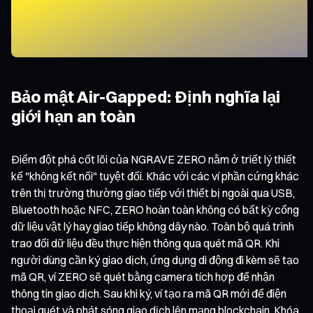
Bảo mật Air-Gapped: Định nghĩa lại
giới hạn an toàn
Điểm đột phá cốt lõi của NGRAVE ZERO nằm ở triết lý thiết
kế "không kết nối" tuyệt đối. Khác với các ví phần cứng khác
trên thị trường thường giao tiếp với thiết bị ngoài qua USB,
Bluetooth hoặc NFC, ZERO hoàn toàn không có bất kỳ cổng
dữ liệu vật lý hay giao tiếp không dây nào. Toàn bộ quá trình
trao đổi dữ liệu đều thực hiện thông qua quét mã QR. Khi
người dùng cần ký giao dịch, ứng dụng di động đi kèm sẽ tạo
mã QR, ví ZERO sẽ quét bằng camera tích hợp để nhận
thông tin giao dịch. Sau khi ký, ví tạo ra mã QR mới để điện
thoại quét và phát sóng giao dịch lên mạng blockchain. Khóa