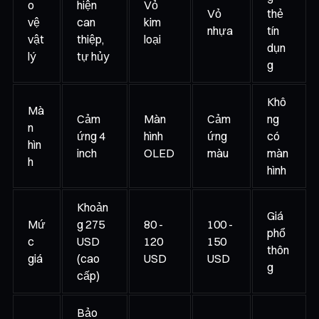
o
hiện
Vỏ
Vỏ
thẻ
vệ
can
kim
nhựa
tín
vật
thiệp,
loại
dụn
lý
tự hủy
g
Khô
Mà
Cảm
Màn
Cảm
ng
n
ứng 4
hình
ứng
có
hìn
inch
OLED
màu
màn
h
hình
Khoản
Giá
Mứ
g 275
80 -
100 -
phổ
c
USD
120
150
thôn
giá
(cao
USD
USD
g
cấp)
Bảo