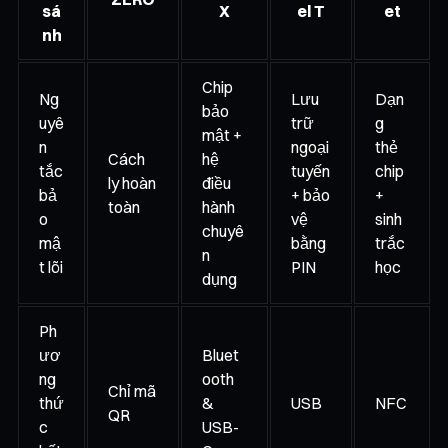
sá
X
el T
et
nh
Chip
Ng
Lưu
Dạn
bảo
uyê
trữ
g
mật +
n
ngoại
thẻ
Cách
hệ
tắc
tuyến
chip
ly hoàn
điều
bả
+ bảo
+
toàn
hành
o
vệ
sinh
chuyê
mậ
bằng
trắc
n
t lõi
PIN
học
dụng
Ph
ươ
Bluet
ng
ooth
Chỉ mã
thứ
&
USB
NFC
QR
c
USB-