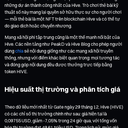
những dự án thành công nhất của Hive. Trò chơi thẻ bài kỹ
thuật số này mang lại quyền sở hữu thực sự cho người chơi
— mỗi thẻ bài là một NFT trên blockchain Hive và có thể tự
do giao dịch hoặc chuyển nhượng.
Mạng xã hội phi tập trung cũng là một thế mạnh nổi bật của
Hive. Các nền tảng như PeakD và Hive Blog cho phép người
dùng
chia
sẻ nội dung giống như các mạng xã hội truyền
thống, nhưng với điểm khác biệt quan trọng: mọi tương tác
và đóng góp nội dung đều được thưởng trực tiếp bằng
token HIVE.
Hiệu suất thị trường và phân tích giá
Theo dữ liệu mới nhất từ Gate ngày 29 tháng 12, Hive (HIVE)
có các chỉ số thị trường chính như sau: giá hiện tại là
0,09755 USD, giảm -7,05% trong 24 giờ qua, với tổng vốn
hóa thị trường đạt 49,61 triệu USD. Trong lịch sử, mức giá