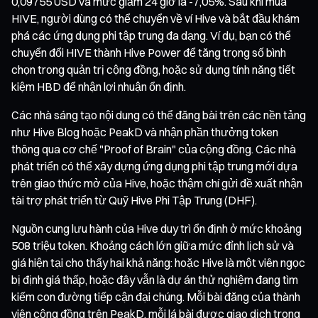
0,09755 USD và mức giảm 24 giờ là -7,05%. Sau khi mua
HIVE, người dùng có thể chuyển về ví Hive và bắt đầu khám
phá các ứng dụng phi tập trung đa dạng. Ví dụ, bạn có thể
chuyển đổi HIVE thành Hive Power để tăng trọng số bình
chọn trong quản trị cộng đồng, hoặc sử dụng tính năng tiết
kiệm HBD để nhận lợi nhuận ổn định.
Các nhà sáng tạo nội dung có thể đăng bài trên các nền tảng
như Hive Blog hoặc PeakD và nhận phần thưởng token
thông qua cơ chế "Proof of Brain" của cộng đồng. Các nhà
phát triển có thể xây dựng ứng dụng phi tập trung mới dựa
trên giao thức mở của Hive, hoặc thậm chí gửi đề xuất nhận
tài trợ phát triển từ Quỹ Hive Phi Tập Trung (DHF).
Nguồn cung lưu hành của Hive duy trì ổn định ở mức khoảng
508 triệu token. Khoảng cách lớn giữa mức đỉnh lịch sử và
giá hiện tại cho thấy hai khả năng: hoặc Hive là một viên ngọc
bị định giá thấp, hoặc đây vẫn là dự án thử nghiệm đang tìm
kiếm con đường tiếp cận đại chúng. Mỗi bài đăng của thành
viên cộng đồng trên PeakD, mỗi lá bài được giao dịch trong