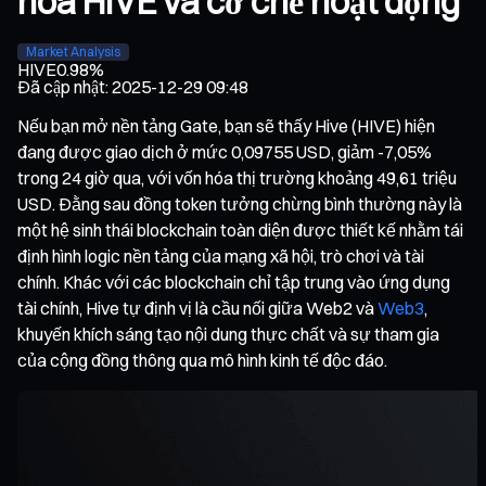
hóa HIVE và cơ chế hoạt động
Market Analysis
HIVE
0.98%
Đã cập nhật
:
2025-12-29 09:48
Nếu bạn mở nền tảng Gate, bạn sẽ thấy Hive (HIVE) hiện
đang được giao dịch ở mức 0,09755 USD, giảm -7,05%
trong 24 giờ qua, với vốn hóa thị trường khoảng 49,61 triệu
USD. Đằng sau đồng token tưởng chừng bình thường này là
một hệ sinh thái blockchain toàn diện được thiết kế nhằm tái
định hình logic nền tảng của mạng xã hội, trò chơi và tài
chính. Khác với các blockchain chỉ tập trung vào ứng dụng
tài chính, Hive tự định vị là cầu nối giữa Web2 và
Web3
,
khuyến khích sáng tạo nội dung thực chất và sự tham gia
của cộng đồng thông qua mô hình kinh tế độc đáo.