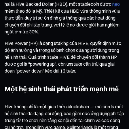
hai là Hive Backed Dollar (HBD), một stablecoin được
neo
mềm theo đô la Mỹ. Thiết kế của HBD vừa thông minh vừa
thực tiễn, duy trì sự ổn định giá thông qua các hoạt động
chuyển đổi phi tập trung, với tỷ lệ nợ được giới hạn nghiêm
ngặt ở mức 30%.
Hive Power (HP) là dạng staking của HIVE, quyết định mức
độ ảnh hưởng và trọng số bình chọn của người dùng trong
hệ sinh thái. Quá trình stake HIVE để chuyển đổi thành HP
được gọi là "powering up", còn unstake cần trải qua giai
đoạn "power down" kéo dài 13 tuần.
Một hệ sinh thái phát triển mạnh mẽ
Hive không chỉ là một giao thức blockchain — mà còn là một
hệ sinh thái đa dạng, sôi động, bao gồm các ứng dụng phi tập
trung từ trò chơi, nền tảng xã hội đến tài chính và các công
cụ hỗ trợ. Trong lĩnh vực game, Splinterlands là một trong