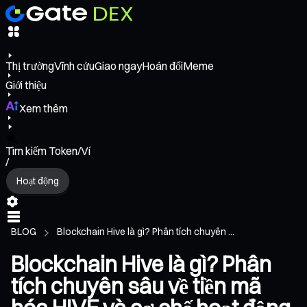
Thị trường
Vĩnh cửu
Giao ngay
Hoán đổi
Meme
Giới thiệu
Xem thêm
Tìm kiếm Token/Ví
/
Hoạt động
BLOG
Blockchain Hive là gì? Phân tích chuyên ...
Blockchain Hive là gì? Phân
tích chuyên sâu về tiền mã