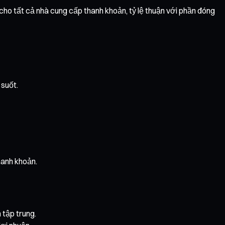
 cho tất cả nhà cung cấp thanh khoản, tỷ lệ thuận với phần đóng
 suốt.
hanh khoản.
 tập trung.