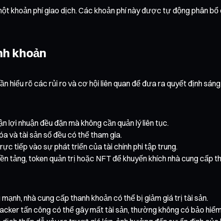
ả một khoản phí giao dịch. Các khoản phí này được tự động phân bổ
anh khoản
 hiểu rõ các rủi ro và cơ hội liên quan để đưa ra quyết định sáng
n lợi nhuận đều đặn mà không cần quản lý liên tục.
óa và tài sản số đều có thể tham gia.
c tiếp vào sự phát triển của tài chính phi tập trung.
ền tảng, token quản trị hoặc NFT để khuyến khích nhà cung cấp t
 mạnh, nhà cung cấp thanh khoản có thể bị giảm giá trị tài sản.
cker tấn công có thể gây mất tài sản, thường không có bảo hiểm