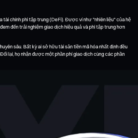
tài chính phi tập trung (DeFi). Được ví như "nhiên liệu" của hệ
đem đến trải nghiệm giao dịch hiệu quả và phi tập trung hơn
huyên sâu. Bất kỳ ai sở hữu tài sản tiền mã hóa nhất định đều
 Đổi lại, họ nhận được một phần phí giao dịch cùng các phần