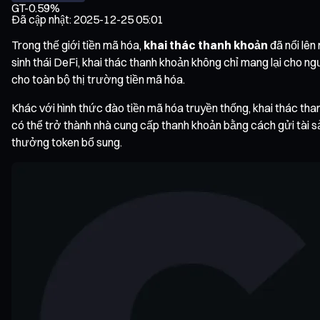
GT
-0.59%
Đã cập nhật
:
2025-12-25 05:01
Trong thế giới tiền mã hóa,
khai thác thanh khoản
đã nổi lên
sinh thái DeFi, khai thác thanh khoản không chỉ mang lại cho 
cho toàn bộ thị trường tiền mã hóa.
Khác với hình thức đào tiền mã hóa truyền thống, khai thác than
có thể trở thành nhà cung cấp thanh khoản bằng cách gửi tài sả
thưởng token bổ sung.