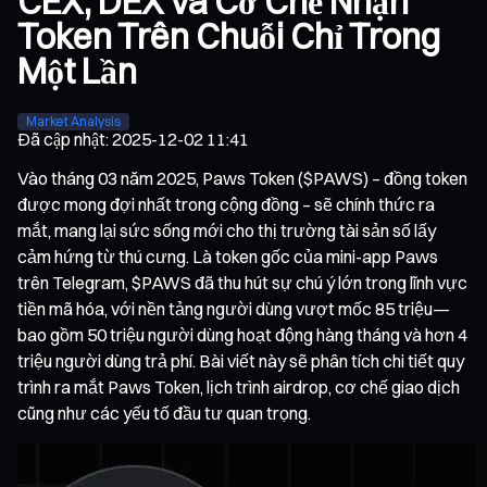
CEX, DEX và Cơ Chế Nhận
Token Trên Chuỗi Chỉ Trong
Một Lần
Market Analysis
Đã cập nhật
:
2025-12-02 11:41
Vào tháng 03 năm 2025, Paws Token ($PAWS) – đồng token
được mong đợi nhất trong cộng đồng – sẽ chính thức ra
mắt, mang lại sức sống mới cho thị trường tài sản số lấy
cảm hứng từ thú cưng. Là token gốc của mini-app Paws
trên Telegram, $PAWS đã thu hút sự chú ý lớn trong lĩnh vực
tiền mã hóa, với nền tảng người dùng vượt mốc 85 triệu—
bao gồm 50 triệu người dùng hoạt động hàng tháng và hơn 4
triệu người dùng trả phí. Bài viết này sẽ phân tích chi tiết quy
trình ra mắt Paws Token, lịch trình airdrop, cơ chế giao dịch
cũng như các yếu tố đầu tư quan trọng.