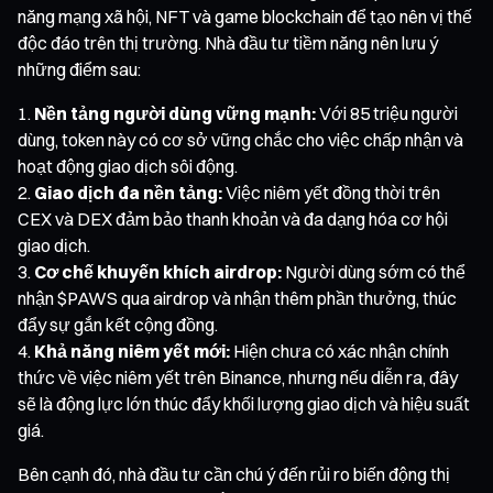
năng mạng xã hội, NFT và game blockchain để tạo nên vị thế
độc đáo trên thị trường. Nhà đầu tư tiềm năng nên lưu ý
những điểm sau:
Nền tảng người dùng vững mạnh:
Với 85 triệu người
dùng, token này có cơ sở vững chắc cho việc chấp nhận và
hoạt động giao dịch sôi động.
Giao dịch đa nền tảng:
Việc niêm yết đồng thời trên
CEX và DEX đảm bảo thanh khoản và đa dạng hóa cơ hội
giao dịch.
Cơ chế khuyến khích airdrop:
Người dùng sớm có thể
nhận $PAWS qua airdrop và nhận thêm phần thưởng, thúc
đẩy sự gắn kết cộng đồng.
Khả năng niêm yết mới:
Hiện chưa có xác nhận chính
thức về việc niêm yết trên Binance, nhưng nếu diễn ra, đây
sẽ là động lực lớn thúc đẩy khối lượng giao dịch và hiệu suất
giá.
Bên cạnh đó, nhà đầu tư cần chú ý đến rủi ro biến động thị