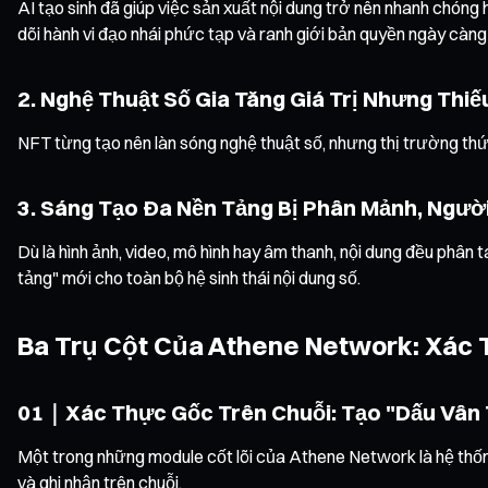
AI tạo sinh đã giúp việc sản xuất nội dung trở nên nhanh chóng 
dõi hành vi đạo nhái phức tạp và ranh giới bản quyền ngày càn
2. Nghệ Thuật Số Gia Tăng Giá Trị Nhưng Th
NFT từng tạo nên làn sóng nghệ thuật số, nhưng thị trường th
3. Sáng Tạo Đa Nền Tảng Bị Phân Mảnh, Ngư
Dù là hình ảnh, video, mô hình hay âm thanh, nội dung đều phân t
tảng" mới cho toàn bộ hệ sinh thái nội dung số.
Ba Trụ Cột Của Athene Network: Xác 
01｜Xác Thực Gốc Trên Chuỗi: Tạo "Dấu Vân T
Một trong những module cốt lõi của Athene Network là hệ thốn
và ghi nhận trên chuỗi.