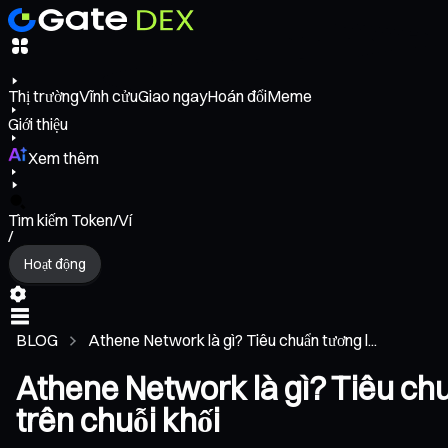
Thị trường
Vĩnh cửu
Giao ngay
Hoán đổi
Meme
Giới thiệu
Xem thêm
Tìm kiếm Token/Ví
/
Hoạt động
BLOG
Athene Network là gì? Tiêu chuẩn tương l...
Athene Network là gì? Tiêu chu
trên chuỗi khối