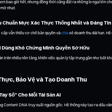
hơn bao giờ hết, nhưng đồng thời cũng đặt ra những lo ngại lớn ch
g mờ nhạt.
iếu Chuẩn Mực Xác Thực Thống Nhất và Đáng Tin
ứ cấp vẫn thiếu cơ chế bản quyền và
chia
sẻ doanh thu dài hạn. Hệ 
ời Dùng Khó Chứng Minh Quyền Sở Hữu
án trên nhiều nền tảng, khiến việc quản lý tập trung gần như bất k
Thực, Bảo Vệ và Tạo Doanh Thu
ay Số" Cho Mỗi Tài Sản AI
g Content DNA truy xuất nguồn gốc. Hệ thống này tạo ra dấu vân t