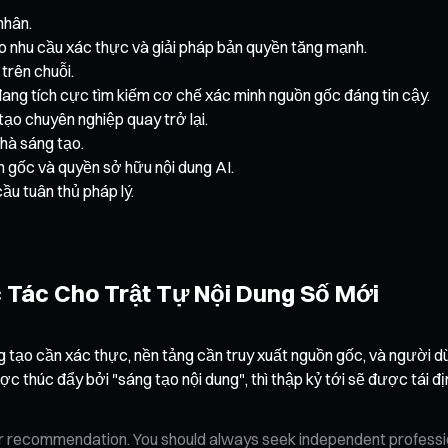
nhân.
o nhu cầu xác thực và giải pháp bản quyền tăng mạnh.
trên chuỗi.
đang tích cực tìm kiếm cơ chế xác minh nguồn gốc đáng tin cậy.
tạo chuyên nghiệp quay trở lại.
hà sáng tạo.
 gốc và quyền sở hữu nội dung AI.
ầu tuân thủ pháp lý.
 Tác Cho Trật Tự Nội Dung Số Mới
g tạo cần xác thực, nền tảng cần truy xuất nguồn gốc, và người d
c thúc đẩy bởi "sáng tạo nội dung", thì thập kỷ tới sẽ được tái đ
n, or recommendation. You should always seek independent profess