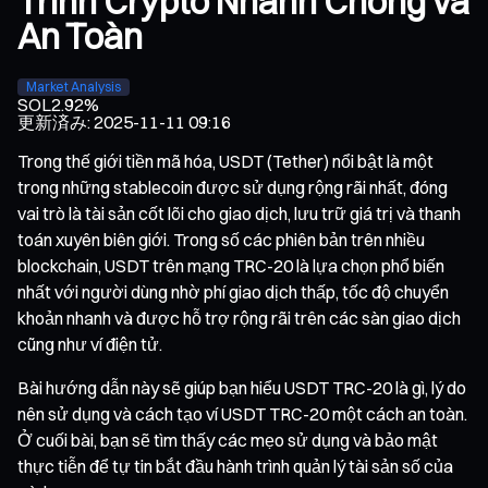
Trình Crypto Nhanh Chóng và
An Toàn
Market Analysis
SOL
2.92%
更新済み
:
2025-11-11 09:16
Trong thế giới tiền mã hóa, USDT (Tether) nổi bật là một
trong những stablecoin được sử dụng rộng rãi nhất, đóng
vai trò là tài sản cốt lõi cho giao dịch, lưu trữ giá trị và thanh
toán xuyên biên giới. Trong số các phiên bản trên nhiều
blockchain, USDT trên mạng TRC-20 là lựa chọn phổ biến
nhất với người dùng nhờ phí giao dịch thấp, tốc độ chuyển
khoản nhanh và được hỗ trợ rộng rãi trên các sàn giao dịch
cũng như ví điện tử.
Bài hướng dẫn này sẽ giúp bạn hiểu USDT TRC-20 là gì, lý do
nên sử dụng và cách tạo ví USDT TRC-20 một cách an toàn.
Ở cuối bài, bạn sẽ tìm thấy các mẹo sử dụng và bảo mật
thực tiễn để tự tin bắt đầu hành trình quản lý tài sản số của