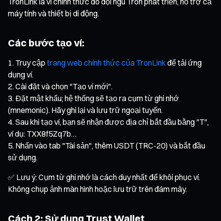
TronLink là ví chính thức do đội ngũ Tron phát triển, hỗ trợ cả
máy tính và thiết bị di động.
Các bước tạo ví:
Truy cập
trang web chính thức của TronLink
để tải ứng
dụng ví.
Cài đặt và chọn "Tạo ví mới".
Đặt mật khẩu; hệ thống sẽ tạo ra cụm từ ghi nhớ
(mnemonic). Hãy ghi lại và lưu trữ ngoại tuyến.
Sau khi tạo ví, bạn sẽ nhận được địa chỉ bắt đầu bằng "T",
ví dụ: TXX8f5Zq7b…
Nhấn vào tab "Tài sản", thêm USDT (TRC-20) và bắt đầu
sử dụng.
✅ Lưu ý: Cụm từ ghi nhớ là cách duy nhất để khôi phục ví.
Không chụp ảnh màn hình hoặc lưu trữ trên đám mây.
Cách 2: Sử dụng Trust Wallet