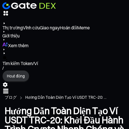
Thị trường
Vĩnh cửu
Giao ngay
Hoán đổi
Meme
Giới thiệu
Xem thêm
Tìm kiếm Token/Ví
/
Hoạt động
ブログ
Hướng Dẫn Toàn Diện Tạo Ví USDT TRC-20: ...
Hướng Dẫn Toàn Diện Tạo Ví
USDT TRC-20: Khởi Đầu Hành