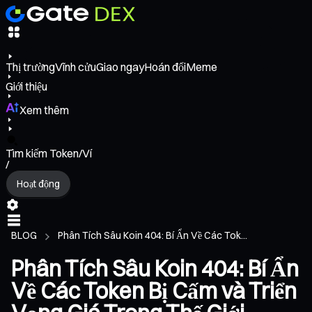
Thị trường
Vĩnh cửu
Giao ngay
Hoán đổi
Meme
Giới thiệu
Xem thêm
Tìm kiếm Token/Ví
/
Hoạt động
BLOG
Phân Tích Sâu Koin 404: Bí Ẩn Về Các Tok...
Phân Tích Sâu Koin 404: Bí Ẩn
Về Các Token Bị Cấm và Triển