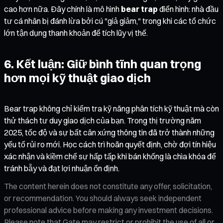
cao hơn nữa. Đây chính là mô hình
bear trap
điển hình: nhà đầu
tư cá nhân bị đánh lừa bởi cú "giả giảm," trong khi các tổ chức
lớn tận dụng thanh khoản để tích lũy vị thế.
6. Kết luận: Giữ bình tĩnh quan trọng
hơn mọi kỹ thuật giao dịch
Bear trap không chỉ kiểm tra kỹ năng phân tích kỹ thuật mà còn
thử thách tư duy giao dịch của bạn. Trong thị trường năm
2025, tốc độ và sự bất cân xứng thông tin đã trở thành những
yếu tố rủi ro mới. Học cách trì hoãn quyết định, chờ đợi tín hiệu
xác nhận và kiềm chế sự hấp tấp khi bán khống là chìa khóa để
tránh bẫy và đạt lợi nhuận ổn định.
The content herein does not constitute any offer, solicitation,
or recommendation. You should always seek independent
professional advice before making any investment decisions.
Please note that Gate may restrict or prohibit the use of all or