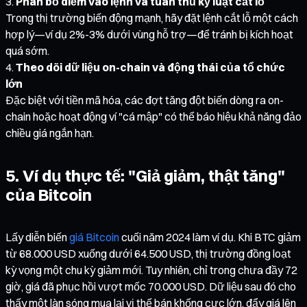
Phân bổ điểm vào lệnh và tuân thủ kỷ luật cắt lỗ
Trong thị trường biến động mạnh, hãy đặt lệnh cắt lỗ một cách
hợp lý—ví dụ 2%-3% dưới vùng hỗ trợ—để tránh bị kích hoạt
quá sớm.
Theo dõi dữ liệu on-chain và động thái của tổ chức
lớn
Đặc biệt với tiền mã hóa, các đợt tăng đột biến dòng ra on-
chain hoặc hoạt động ví "cá mập" có thể báo hiệu khả năng đảo
chiều giá ngắn hạn.
5. Ví dụ thực tế: "Giả giảm, thật tăng"
của Bitcoin
Lấy diễn biến
giá Bitcoin
cuối năm 2024 làm ví dụ. Khi BTC giảm
từ 68.000 USD xuống dưới 64.500 USD, thị trường đồng loạt
kỳ vọng một chu kỳ giảm mới. Tuy nhiên, chỉ trong chưa đầy 72
giờ, giá đã phục hồi vượt mốc 70.000 USD. Dữ liệu sau đó cho
thấy một làn sóng mua lại vị thế bán khống cực lớn, đẩy giá lên