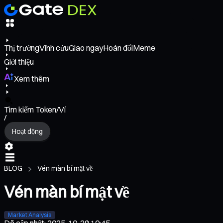
Thị trường
Vĩnh cửu
Giao ngay
Hoán đổi
Meme
Giới thiệu
Xem thêm
Tìm kiếm Token/Ví
/
Hoạt động
BLOG
Vén màn bí mật về
Vén màn bí mật về
Market Analysis
Đã cập nhật
:
2025-10-29 10:45