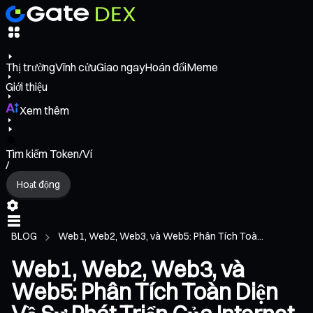
Thị trường
Vĩnh cửu
Giao ngay
Hoán đổi
Meme
Giới thiệu
Xem thêm
Tìm kiếm Token/Ví
/
Hoạt động
BLOG
Web1, Web2, Web3, và Web5: Phân Tích Toà...
Web1, Web2, Web3, và
Web5: Phân Tích Toàn Diện