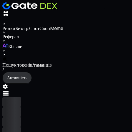
Ринки
Безстр.
Спот
Своп
Meme
Реферал
Більше
Пошук токенів/гаманців
/
Активність