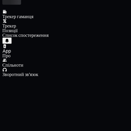
Трекер гаманця
Трекер
Позиції
Список спостереження
App
Про
Спільноти
Зворотний зв'язок