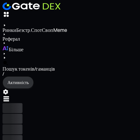
Ринки
Безстр.
Спот
Своп
Meme
Реферал
Більше
Пошук токенів/гаманців
/
Активність