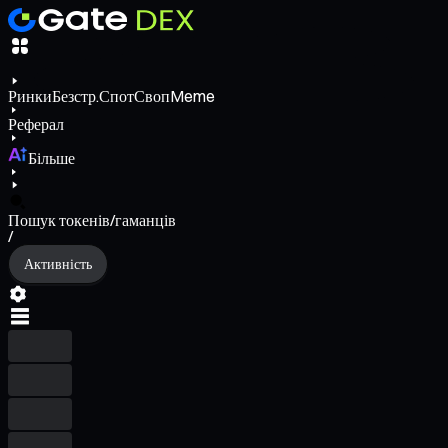
Ринки
Безстр.
Спот
Своп
Meme
Реферал
Більше
Пошук токенів/гаманців
/
Активність